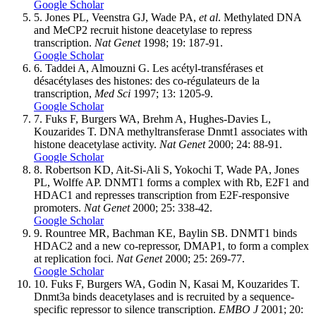
Google Scholar
5.
Jones PL, Veenstra GJ, Wade PA,
et al
. Methylated DNA
and MeCP2 recruit histone deacetylase to repress
transcription.
Nat Genet
1998; 19: 187-91.
Google Scholar
6.
Taddei A, Almouzni G. Les acétyl-transférases et
désacétylases des histones: des co-régulateurs de la
transcription,
Med Sci
1997; 13: 1205-9.
Google Scholar
7.
Fuks F, Burgers WA, Brehm A, Hughes-Davies L,
Kouzarides T. DNA methyltransferase Dnmt1 associates with
histone deacetylase activity.
Nat Genet
2000; 24: 88-91.
Google Scholar
8.
Robertson KD, Ait-Si-Ali S, Yokochi T, Wade PA, Jones
PL, Wolffe AP. DNMT1 forms a complex with Rb, E2F1 and
HDAC1 and represses transcription from E2F-responsive
promoters.
Nat Genet
2000; 25: 338-42.
Google Scholar
9.
Rountree MR, Bachman KE, Baylin SB. DNMT1 binds
HDAC2 and a new co-repressor, DMAP1, to form a complex
at replication foci.
Nat Genet
2000; 25: 269-77.
Google Scholar
10.
Fuks F, Burgers WA, Godin N, Kasai M, Kouzarides T.
Dnmt3a binds deacetylases and is recruited by a sequence-
specific repressor to silence transcription.
EMBO J
2001; 20: