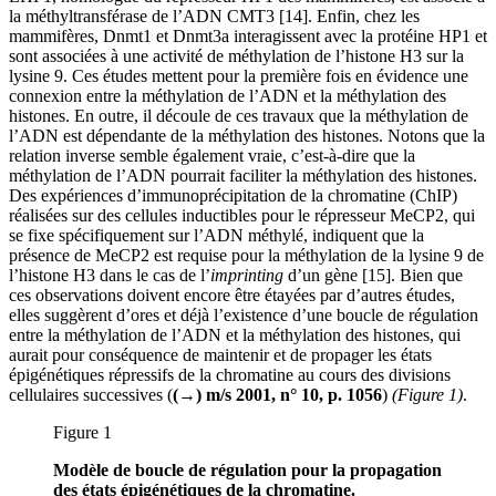
la méthyltransférase de l’ADN CMT3 [14]. Enfin, chez les
mammifères, Dnmt1 et Dnmt3a interagissent avec la protéine HP1 et
sont associées à une activité de méthylation de l’histone H3 sur la
lysine 9. Ces études mettent pour la première fois en évidence une
connexion entre la méthylation de l’ADN et la méthylation des
histones. En outre, il découle de ces travaux que la méthylation de
l’ADN est dépendante de la méthylation des histones. Notons que la
relation inverse semble également vraie, c’est-à-dire que la
méthylation de l’ADN pourrait faciliter la méthylation des histones.
Des expériences d’immunoprécipitation de la chromatine (ChIP)
réalisées sur des cellules inductibles pour le répresseur MeCP2, qui
se fixe spécifiquement sur l’ADN méthylé, indiquent que la
présence de MeCP2 est requise pour la méthylation de la lysine 9 de
l’histone H3 dans le cas de l’
imprinting
d’un gène [15]. Bien que
ces observations doivent encore être étayées par d’autres études,
elles suggèrent d’ores et déjà l’existence d’une boucle de régulation
entre la méthylation de l’ADN et la méthylation des histones, qui
aurait pour conséquence de maintenir et de propager les états
épigénétiques répressifs de la chromatine au cours des divisions
cellulaires successives (
(→) m/s 2001, n° 10, p. 1056
)
(Figure 1)
.
Figure 1
Modèle de boucle de régulation pour la propagation
des états épigénétiques de la chromatine.