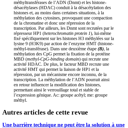
méthyltransférases de l’ADN (Dnmt) et les histone-
désacétylases (HDAC) conduit à la désacétylation des
histones et, au moins dans certaines situations, à la
méthylation des cytosines, provoquant une compaction
de la chromatine et donc une répression de la
transcription. Par ailleurs, les Dnmt sont recrutées par le
répresseur HP1 (
heterochromatin protein 1
), lui-même
fixé spécifiquement sur les histones H3 méthylées sur la
lysine 9 (H3K9) par action de l’enzyme HMT (histone-
méthyl-transférase). Dans une deuxième étape
(B)
, la
méthylation des CpG permet la fixation de la protéine
MBD (
methyl-CpG-binding domain
) qui recrute une
activité HDAC. De plus, le facteur MBD recrute une
activité HMT qui permet la liaison de HP1 et la
répression, par un mécanisme encore inconnu, de la
transcription. La méthylation de l’ADN pourrait ainsi
en retour influencer la modification des histones,
permettant ainsi le verrouillage total et stable de
l’expression génique. Ac: groupe acétyl; me: groupe
méthyl.
Autres articles de cette revue
Une barrière technique ne peut être la solution à une