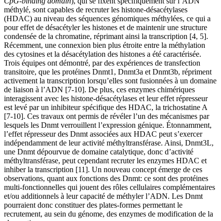
CpG-binding domain
), qui se fixent spécifiquement sur l’ADN
méthylé, sont capables de recruter les histone-désacétylases
(HDAC) au niveau des séquences génomiques méthylées, ce qui a
pour effet de désacétyler les histones et de maintenir une structure
condensée de la chromatine, réprimant ainsi la transcription [4, 5].
Récemment, une connexion bien plus étroite entre la méthylation
des cytosines et la désacétylation des histones a été caractérisée.
Trois équipes ont démontré, par des expériences de transfection
transitoire, que les protéines Dnmt1, Dnmt3a et Dnmt3b, répriment
activement la transcription lorsqu’elles sont fusionnées à un domaine
de liaison à l’ADN [7-10]. De plus, ces enzymes chimériques
interagissent avec les histone-désacétylases et leur effet répresseur
est levé par un inhibiteur spécifique des HDAC, la trichostatine A
[7-10]. Ces travaux ont permis de révéler l’un des mécanismes par
lesquels les Dnmt verrouillent l’expression génique. Étonnamment,
l’effet répresseur des Dnmt associées aux HDAC peut s’exercer
indépendamment de leur activité méthyltransférase. Ainsi, Dnmt3L,
une Dnmt dépourvue de domaine catalytique, donc d’activité
méthyltransférase, peut cependant recruter les enzymes HDAC et
inhiber la transcription [11]. Un nouveau concept émerge de ces
observations, quant aux fonctions des Dnmt: ce sont des protéines
multi-fonctionnelles qui jouent des rôles cellulaires complémentaires
et/ou additionnels à leur capacité de méthyler l’ADN. Les Dnmt
pourraient donc constituer des plates-formes permettant le
recrutement, au sein du génome, des enzymes de modification de la