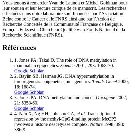
Nous tenons à remercier Yvan de Launoit et Michel Goldman pour
leur soutien et leur lecture critique de ce manuscrit. Les recherches
effectuées dans notre laboratoire sont financées par l’Association
Belge contre le Cancer et le FNRS ainsi que par l’Action de
Recherche Concertée de la Communauté Française de Belgique.
François Fuks est « Chercheur Qualifié » au Fonds National de la
Recherche Scientifique (FNRS).
Références
1.
Jones PA, Takai D. The role of DNA methylation in
mammalian epigenetics.
Science
2001; 293: 1068-70.
Google Scholar
2.
Baylin SB, Herman JG. DNA hypermethylation in
tumorigenesis: epigenetics joins genetics.
Trends Genet
2000;
16: 168-74.
Google Scholar
3.
Jones PA. DNA methylation and cancer.
Oncogene
2002;
21: 5358-60.
Google Scholar
4.
Nan X, Ng HH, Johnson CA,
et al.
Transcriptional
repression by the methyl-CpG-binding protein MeCP2
involves a histone deacetylase complex.
Nature
1998; 393:
386-9.