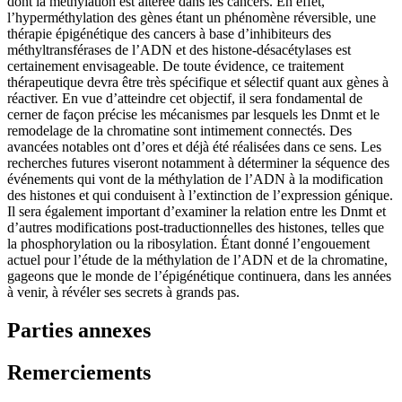
dont la méthylation est altérée dans les cancers. En effet,
l’hyperméthylation des gènes étant un phénomène réversible, une
thérapie épigénétique des cancers à base d’inhibiteurs des
méthyltransférases de l’ADN et des histone-désacétylases est
certainement envisageable. De toute évidence, ce traitement
thérapeutique devra être très spécifique et sélectif quant aux gènes à
réactiver. En vue d’atteindre cet objectif, il sera fondamental de
cerner de façon précise les mécanismes par lesquels les Dnmt et le
remodelage de la chromatine sont intimement connectés. Des
avancées notables ont d’ores et déjà été réalisées dans ce sens. Les
recherches futures viseront notamment à déterminer la séquence des
événements qui vont de la méthylation de l’ADN à la modification
des histones et qui conduisent à l’extinction de l’expression génique.
Il sera également important d’examiner la relation entre les Dnmt et
d’autres modifications post-traductionnelles des histones, telles que
la phosphorylation ou la ribosylation. Étant donné l’engouement
actuel pour l’étude de la méthylation de l’ADN et de la chromatine,
gageons que le monde de l’épigénétique continuera, dans les années
à venir, à révéler ses secrets à grands pas.
Parties annexes
Remerciements