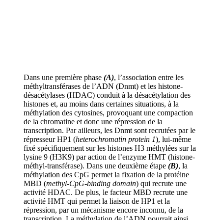
Dans une première phase
(A)
, l’association entre les
méthyltransférases de l’ADN (Dnmt) et les histone-
désacétylases (HDAC) conduit à la désacétylation des
histones et, au moins dans certaines situations, à la
méthylation des cytosines, provoquant une compaction
de la chromatine et donc une répression de la
transcription. Par ailleurs, les Dnmt sont recrutées par le
répresseur HP1 (
heterochromatin protein 1
), lui-même
fixé spécifiquement sur les histones H3 méthylées sur la
lysine 9 (H3K9) par action de l’enzyme HMT (histone-
méthyl-transférase). Dans une deuxième étape
(B)
, la
méthylation des CpG permet la fixation de la protéine
MBD (
methyl-CpG-binding domain
) qui recrute une
activité HDAC. De plus, le facteur MBD recrute une
activité HMT qui permet la liaison de HP1 et la
répression, par un mécanisme encore inconnu, de la
transcription. La méthylation de l’ADN pourrait ainsi