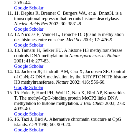
2536-44.
Google Scholar
11.
Deplus R, Brenner C, Burgers WA,
et al
. Dnmt3L is a
transcriptional repressor that recruits histone deacetylase.
Nucleic Acids Res
2002; 30: 3831-8.
Google Scholar
12.
Nicolas E, Vandel L, Trouche D. Quand la méthylation
des histones entre en scène.
Med Sci
2001; 17: 476-9.
Google Scholar
13.
Tamaru H, Selker EU. A histone H3 methyltransferase
controls DNA methylation in
Neurospora crassa
.
Nature
2001; 414: 277-83.
Google Scholar
14.
Jackson JP, Lindroth AM, Cao X, Jacobsen SE. Control
of CpNpG DNA methylation by the KRYPTONITE histone
H3 methyltransferase.
Nature
2002; 416: 556-60.
Google Scholar
15.
Fuks F, Hurd PH, Wolf D, Nan X, Bird AP, Kouzarides
T. The methyl-CpG-binding protein MeCP2 links DNA
methylation to histone methylation.
J Biol Chem
2003; 278:
4035-40.
Google Scholar
16.
Tazi J, Bird A. Alternative chromatin structure at CpG
islands.
Cell
1990; 60: 909-20.
Google Scholar