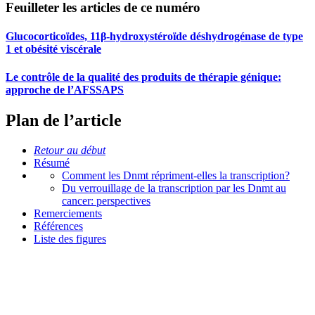
Feuilleter les articles de ce numéro
Glucocorticoïdes, 11β-hydroxystéroïde déshydrogénase de type
1 et obésité viscérale
Le contrôle de la qualité des produits de thérapie génique:
approche de l’AFSSAPS
Plan de l’article
Retour au début
Résumé
Comment les Dnmt répriment-elles la transcription?
Du verrouillage de la transcription par les Dnmt au
cancer: perspectives
Remerciements
Références
Liste des figures