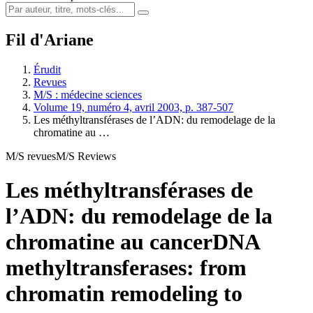
Fil d'Ariane
Érudit
Revues
M/S : médecine sciences
Volume 19, numéro 4, avril 2003, p. 387-507
Les méthyltransférases de l’ADN: du remodelage de la
chromatine au …
M/S revues
M/S Reviews
Les méthyltransférases de
l’ADN: du remodelage de la
chromatine au cancer
DNA
methyltransferases: from
chromatin remodeling to