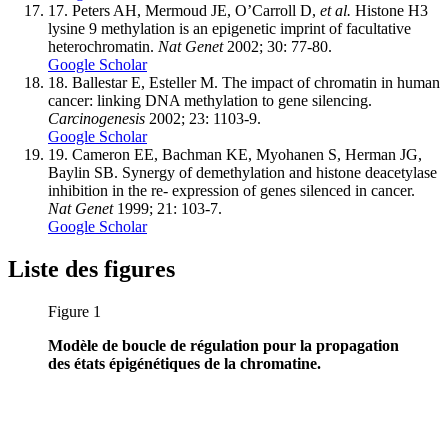
17.
Peters AH, Mermoud JE, O’Carroll D,
et al.
Histone H3
lysine 9 methylation is an epigenetic imprint of facultative
heterochromatin.
Nat Genet
2002; 30: 77-80.
Google Scholar
18.
Ballestar E, Esteller M. The impact of chromatin in human
cancer: linking DNA methylation to gene silencing.
Carcinogenesis
2002; 23: 1103-9.
Google Scholar
19.
Cameron EE, Bachman KE, Myohanen S, Herman JG,
Baylin SB. Synergy of demethylation and histone deacetylase
inhibition in the re- expression of genes silenced in cancer.
Nat Genet
1999; 21: 103-7.
Google Scholar
Liste des figures
Figure 1
Modèle de boucle de régulation pour la propagation
des états épigénétiques de la chromatine.