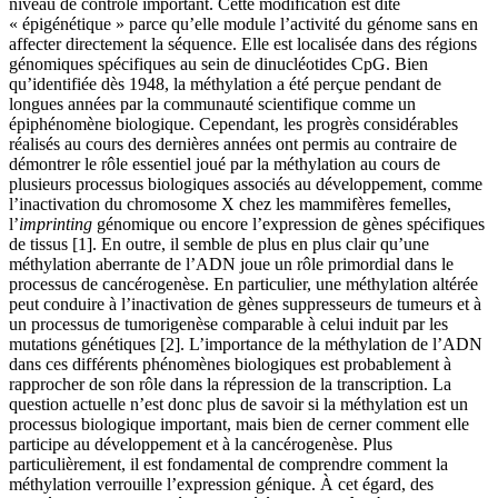
niveau de contrôle important. Cette modification est dite
« épigénétique » parce qu’elle module l’activité du génome sans en
affecter directement la séquence. Elle est localisée dans des régions
génomiques spécifiques au sein de dinucléotides CpG. Bien
qu’identifiée dès 1948, la méthylation a été perçue pendant de
longues années par la communauté scientifique comme un
épiphénomène biologique. Cependant, les progrès considérables
réalisés au cours des dernières années ont permis au contraire de
démontrer le rôle essentiel joué par la méthylation au cours de
plusieurs processus biologiques associés au développement, comme
l’inactivation du chromosome X chez les mammifères femelles,
l’
imprinting
génomique ou encore l’expression de gènes spécifiques
de tissus [1]. En outre, il semble de plus en plus clair qu’une
méthylation aberrante de l’ADN joue un rôle primordial dans le
processus de cancérogenèse. En particulier, une méthylation altérée
peut conduire à l’inactivation de gènes suppresseurs de tumeurs et à
un processus de tumorigenèse comparable à celui induit par les
mutations génétiques [2]. L’importance de la méthylation de l’ADN
dans ces différents phénomènes biologiques est probablement à
rapprocher de son rôle dans la répression de la transcription. La
question actuelle n’est donc plus de savoir si la méthylation est un
processus biologique important, mais bien de cerner comment elle
participe au développement et à la cancérogenèse. Plus
particulièrement, il est fondamental de comprendre comment la
méthylation verrouille l’expression génique. À cet égard, des