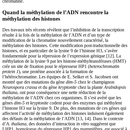
chromatine.
Quand la méthylation de l’ADN rencontre la
méthylation des histones
Des travaux très récents révèlent que l’inhibition de la transcription
résulte à la fois de la méthylation de l’ADN et d’un type de
modification de la chromatine nouvellement caractérisé, la
méthylation des histones. Cette modification post-traductionnelle des
histones, et en particulier de la lysine 9 de l’histone H3, s’avère
fondamentale pour la répression de l’expression génique [12]. La
méthylation de la lysine 9 par les histone-méthyltransférases (HMT)
crée un site de fixation pour le répresseur HP1 (
heterochromatin
protein 1
), une protéine associée à la formation de
l’hétérochromatine. Les équipes de E. Selker et S. Jacobsen ont
montré que des mutations du gène
dim-5
chez le champignon
Neurospora crassa
et du gène
kryptonite
chez la plante
Arabidopsis
thaliana
, ont pour conséquence une nette réduction de la
méthylation de l’ADN chez ces organismes. Il s’est avéré que les
gènes
dim-5
et
kryptonite
codent pour des enzymes qui méthylent
l’histone H3 sur la lysine 9. De plus, des mutations de ces gènes qui
affectent l’activité de méthylation des histones induisent également
des défauts de la méthylation de l’ADN [13, 14]. Dans le contexte
d’
A
.
thaliana
, des données d’interaction
in vitro
suggèrent que
LHP1, homologue du répresseur HP1 des mammifères, est associé à