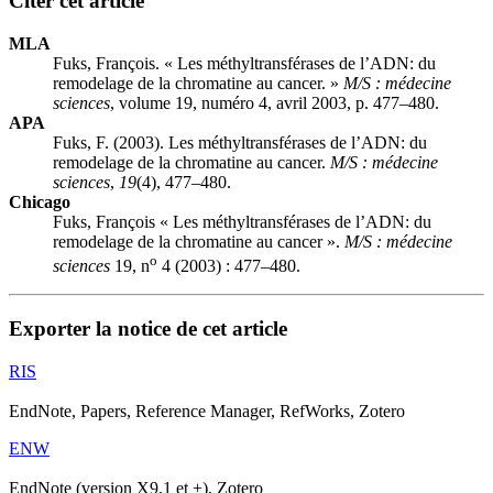
Citer cet article
MLA
Fuks, François. « Les méthyltransférases de l’ADN: du
remodelage de la chromatine au cancer. »
M/S : médecine
sciences
, volume 19, numéro 4, avril 2003, p. 477–480.
APA
Fuks, F. (2003). Les méthyltransférases de l’ADN: du
remodelage de la chromatine au cancer.
M/S : médecine
sciences
,
19
(4), 477–480.
Chicago
Fuks, François « Les méthyltransférases de l’ADN: du
remodelage de la chromatine au cancer ».
M/S : médecine
o
sciences
19, n
4 (2003) : 477–480.
Exporter la notice de cet article
RIS
EndNote, Papers, Reference Manager, RefWorks, Zotero
ENW
EndNote (version X9.1 et +), Zotero