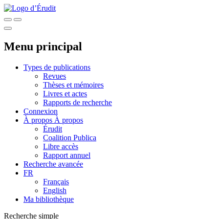
Menu principal
Types de publications
Revues
Thèses et mémoires
Livres et actes
Rapports de recherche
Connexion
À propos
À propos
Érudit
Coalition Publica
Libre accès
Rapport annuel
Recherche avancée
FR
Français
English
Ma bibliothèque
Recherche simple