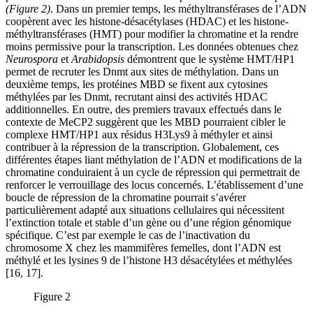
(Figure 2)
. Dans un premier temps, les méthyltransférases de l’ADN
coopèrent avec les histone-désacétylases (HDAC) et les histone-
méthyltransférases (HMT) pour modifier la chromatine et la rendre
moins permissive pour la transcription. Les données obtenues chez
Neurospora
et
Arabidopsis
démontrent que le système HMT/HP1
permet de recruter les Dnmt aux sites de méthylation. Dans un
deuxième temps, les protéines MBD se fixent aux cytosines
méthylées par les Dnmt, recrutant ainsi des activités HDAC
additionnelles. En outre, des premiers travaux effectués dans le
contexte de MeCP2 suggèrent que les MBD pourraient cibler le
complexe HMT/HP1 aux résidus H3Lys9 à méthyler et ainsi
contribuer à la répression de la transcription. Globalement, ces
différentes étapes liant méthylation de l’ADN et modifications de la
chromatine conduiraient à un cycle de répression qui permettrait de
renforcer le verrouillage des locus concernés. L’établissement d’une
boucle de répression de la chromatine pourrait s’avérer
particulièrement adapté aux situations cellulaires qui nécessitent
l’extinction totale et stable d’un gène ou d’une région génomique
spécifique. C’est par exemple le cas de l’inactivation du
chromosome X chez les mammifères femelles, dont l’ADN est
méthylé et les lysines 9 de l’histone H3 désacétylées et méthylées
[16, 17].
Figure 2