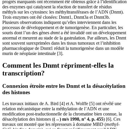
progrès marquants ont récemment été obtenus grâce à l’identification
des enzymes qui catalysent la réaction de transfert de résidus
méthyls sur les cytosines: les méthyltransférases de l’ADN (Dnmt).
Trois enzymes ont été clonées: Dnmt1, Dnmt3a et Dnmt3b.
Plusieurs observations indiquent qu’elles interviennent dans les
processus de développement et de tumorigenèse. En particulier, les
souris dont l’un des gènes
dnmt
a été invalidé ont un développement
anormal et meurent au stade de la gastrulation. Par ailleurs, les Dnmt
sont souvent surexprimées dans les tissus tumoraux et l’inhibition
pharmacologique de Dnmt1 réduit la tumorigenèse dans un modèle
murin de néoplasie intestinale [3].
Comment les Dnmt répriment-elles la
transcription?
Connexion étroite entre les Dnmt et la désacétylation
des histones
Les travaux initiaux de A. Bird [4] et A. Wolffe [5] ont révélé une
relation mécanistique entre la méthylation de l’ADN et une
modification post-traductionnelle de la chromatine bien connue, la
désacétylation des histones (
(→) m/s 1998, n° 4, p. 455
) [6]. Ces
travaux ont montré que les répresseurs à domaine MBD (
methyl-