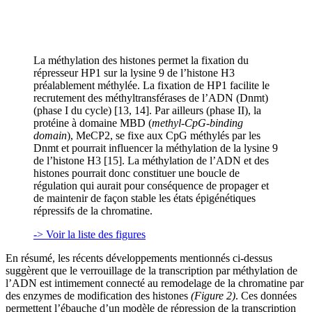
La méthylation des histones permet la fixation du
répresseur HP1 sur la lysine 9 de l’histone H3
préalablement méthylée. La fixation de HP1 facilite le
recrutement des méthyltransférases de l’ADN (Dnmt)
(phase I du cycle) [13, 14]. Par ailleurs (phase II), la
protéine à domaine MBD (
methyl-CpG-binding
domain
), MeCP2, se fixe aux CpG méthylés par les
Dnmt et pourrait influencer la méthylation de la lysine 9
de l’histone H3 [15]. La méthylation de l’ADN et des
histones pourrait donc constituer une boucle de
régulation qui aurait pour conséquence de propager et
de maintenir de façon stable les états épigénétiques
répressifs de la chromatine.
-> Voir la liste des figures
En résumé, les récents développements mentionnés ci-dessus
suggèrent que le verrouillage de la transcription par méthylation de
l’ADN est intimement connecté au remodelage de la chromatine par
des enzymes de modification des histones
(Figure 2)
. Ces données
permettent l’ébauche d’un modèle de répression de la transcription