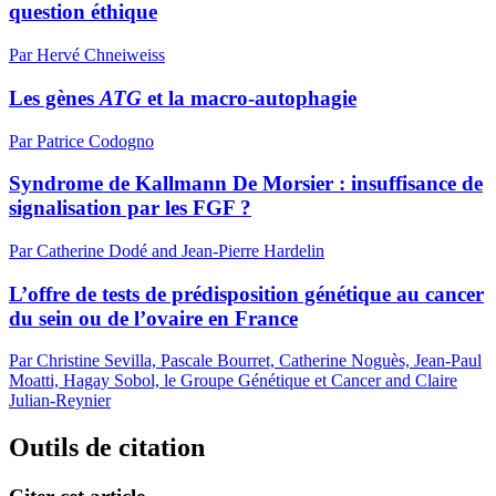
question éthique
Par Hervé Chneiweiss
Les gènes
ATG
et la macro-autophagie
Par Patrice Codogno
Syndrome de Kallmann De Morsier : insuffisance de
signalisation par les FGF ?
Par Catherine Dodé and Jean-Pierre Hardelin
L’offre de tests de prédisposition génétique au cancer
du sein ou de l’ovaire en France
Par Christine Sevilla, Pascale Bourret, Catherine Noguès, Jean-Paul
Moatti, Hagay Sobol, le Groupe Génétique et Cancer and Claire
Julian-Reynier
Outils de citation