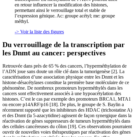
en retour influencer la modification des histones,
permettant ainsi le verrouillage total et stable de
l’expression génique. Ac: groupe acétyl; me: groupe
méthyl.
-> Voir la liste des figures
Du verrouillage de la transcription par
les Dnmt au cancer: perspectives
Retrouvée dans près de 65 % des cancers, l’hyperméthylation de
l’ADN joue sans doute un rôle clé dans la tumorigenèse [2]. La
caractérisation d’une association physique entre les Dnmt et les
histone-désacétylases constitue la première base moléculaire de ce
phénomène. De nombreux promoteurs hyperméthylés dans les
cancers sont effectivement associés à une hypoacétylation des
histones. C’est le cas par exemple des promoteurs BRCA1, MTA1
ou encore p14ARF/p16 [18]. De plus, le groupe de S. Baylin a
récemment rapporté que les inhibiteurs des HDAC (trichostatine A)
et des Dnmt (la 5-azacytidine) agissent de façon synergique dans la
réactivation de gènes suppresseurs de tumeurs hyperméthylés dans
des cellules cancéreuses du côlon [19]. Ces observations pourraient
ouvrir de nouvelles voies thérapeutiques par réactivation des gènes