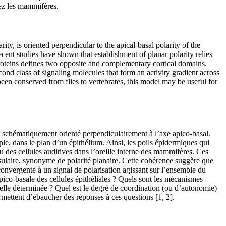
hez les mammifères.
arity, is oriented perpendicular to the apical-basal polarity of the
ecent studies have shown that establishment of planar polarity relies
y proteins defines two opposite and complementary cortical domains.
econd class of signaling molecules that form an activity gradient across
been conserved from flies to vertebrates, this model may be useful for
est schématiquement orienté perpendiculairement à l’axe apico-basal.
imple, dans le plan d’un épithélium. Ainsi, les poils épidermiques qui
u des cellules auditives dans l’oreille interne des mammifères. Ces
ssulaire, synonyme de polarité planaire. Cette cohérence suggère que
onvergente à un signal de polarisation agissant sur l’ensemble du
pico-basale des cellules épithéliales ? Quels sont les mécanismes
st-elle déterminée ? Quel est le degré de coordination (ou d’autonomie)
rmettent d’ébaucher des réponses à ces questions [1, 2].