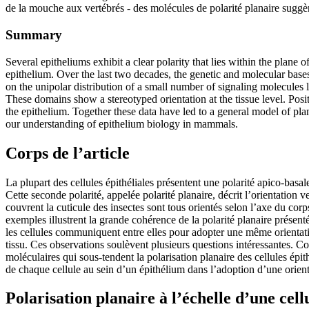
de la mouche aux vertébrés - des molécules de polarité planaire suggè
Summary
Several epitheliums exhibit a clear polarity that lies within the plane of
epithelium. Over the last two decades, the genetic and molecular bases
on the unipolar distribution of a small number of signaling molecules 
These domains show a stereotyped orientation at the tissue level. Posit
the epithelium. Together these data have led to a general model of pla
our understanding of epithelium biology in mammals.
Corps de l’article
La plupart des cellules épithéliales présentent une polarité apico-basa
Cette seconde polarité, appelée polarité planaire, décrit l’orientation v
couvrent la cuticule des insectes sont tous orientés selon l’axe du cor
exemples illustrent la grande cohérence de la polarité planaire présen
les cellules communiquent entre elles pour adopter une même orientati
tissu. Ces observations soulèvent plusieurs questions intéressantes. C
moléculaires qui sous-tendent la polarisation planaire des cellules épi
de chaque cellule au sein d’un épithélium dans l’adoption d’une orient
Polarisation planaire à l’échelle d’une cell