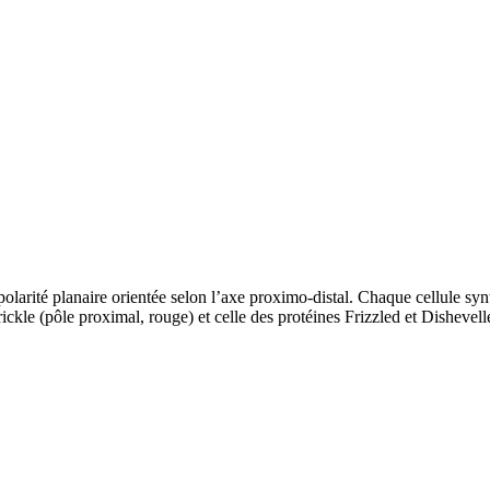
larité planaire orientée selon l’axe proximo-distal. Chaque cellule synthé
Prickle (pôle proximal, rouge) et celle des protéines Frizzled et Dishevel