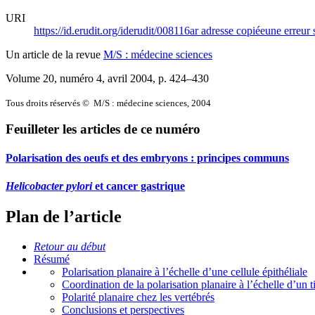
URI
https://id.erudit.org/iderudit/008116ar
adresse copiée
une erreur 
Un article de la revue
M/S : médecine sciences
Volume 20, numéro 4, avril 2004
, p. 424–430
Tous droits réservés © M/S : médecine sciences, 2004
Feuilleter les articles de ce numéro
Polarisation des oeufs et des embryons : principes communs
Helicobacter pylori
et cancer gastrique
Plan de l’article
Retour au début
Résumé
Polarisation planaire à l’échelle d’une cellule épithéliale
Coordination de la polarisation planaire à l’échelle d’un t
Polarité planaire chez les vertébrés
Conclusions et perspectives