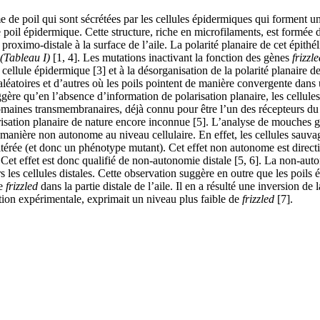
rme de poil qui sont sécrétées par les cellules épidermiques qui forment
 poil épidermique. Cette structure, riche en microfilaments, est formée 
proximo-distale à la surface de l’aile. La polarité planaire de cet épithél
(Tableau I)
[1, 4]. Les mutations inactivant la fonction des gènes
frizzl
ellule épidermique [3] et à la désorganisation de la polarité planaire de
 aléatoires et d’autres où les poils pointent de manière convergente dans
ère qu’en l’absence d’information de polarisation planaire, les cellules
maines transmembranaires, déjà connu pour être l’un des récepteurs du l
larisation planaire de nature encore inconnue [5]. L’analyse de mouche
manière non autonome au niveau cellulaire. En effet, les cellules sauvage
altérée (et donc un phénotype mutant). Cet effet non autonome est directi
. Cet effet est donc qualifié de non-autonomie distale [5, 6]. La non-au
s les cellules distales. Cette observation suggère en outre que les poils
ne
frizzled
dans la partie distale de l’aile. Il en a résulté une inversion de l
tuation expérimentale, exprimait un niveau plus faible de
frizzled
[7].