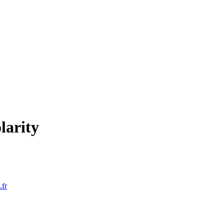
larity
fr