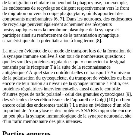
de la migration cellulaire ou pendant la phagocytose, par exemple,
les endosomes de recyclage se dirigent respectivement vers le front
de migration ou vers la coupe phagocytaire, où ils apportent des
composants membranaires [6, 7]. Dans les neurones, des endosomes
de recyclage peuvent également acheminer des récepteurs
postsynaptiques vers la membrane plasmique de la synapse et
participer ainsi au renforcement de la transmission synaptique
caractéristique de la potentialisation à long terme [8].
La mise en évidence de ce mode de transport lors de la formation de
la synapse immune soulève à son tour de nombreuses questions :
quelles sont les protéines régulatrices qui « connectent » le signal
transmis par le récepteur T à la suite de la reconnaissance
antigénique ? À quel stade contrôlent-elles ce transport ? Au niveau
de la polarisation du cytosquelette, du transport de vésicules ou bien
encore de leur fusion au niveau de la synapse immune ? Enfin, ces
protéines régulatrices interviennent-elles aussi dans le contrôle
d’autres types de trafic polarisé - celui des granules cytotoxiques [9],
des vésicules de sécrétion issues de l’appareil de Golgi [10] ou bien
encore celui des endosomes tardifs ? La mise en évidence d’un rôle
important de l’exocytose et des protéines SNARE rapproche encore
un peu plus la synapse immunologique de la synapse neuronale, site
d’un trafic membranaire des plus intenses.
Parties annexes