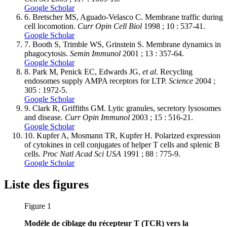
Google Scholar
6.
Bretscher MS, Aguado-Velasco C. Membrane traffic during
cell locomotion.
Curr Opin Cell Biol
1998 ; 10 : 537-41.
Google Scholar
7.
Booth S, Trimble WS, Grinstein S. Membrane dynamics in
phagocytosis.
Semin Immunol
2001 ; 13 : 357-64.
Google Scholar
8.
Park M, Penick EC, Edwards JG,
et al
. Recycling
endosomes supply AMPA receptors for LTP.
Science
2004 ;
305 : 1972-5.
Google Scholar
9.
Clark R, Griffiths GM. Lytic granules, secretory lysosomes
and disease.
Curr Opin Immunol
2003 ; 15 : 516-21.
Google Scholar
10.
Kupfer A, Mosmann TR, Kupfer H. Polarized expression
of cytokines in cell conjugates of helper T cells and splenic B
cells.
Proc Natl Acad Sci USA
1991 ; 88 : 775-9.
Google Scholar
Liste des figures
Figure 1
Modèle de ciblage du récepteur T (TCR) vers la