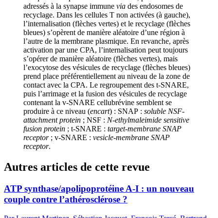
adressés à la synapse immune
via
des endosomes de
recyclage. Dans les cellules T non activées (à gauche),
l’internalisation (flèches vertes) et le recyclage (flèches
bleues) s’opèrent de manière aléatoire d’une région à
l’autre de la membrane plasmique. En revanche, après
activation par une CPA, l’internalisation peut toujours
s’opérer de manière aléatoire (flèches vertes), mais
l’exocytose des vésicules de recyclage (flèches bleues)
prend place préférentiellement au niveau de la zone de
contact avec la CPA. Le regroupement des t-SNARE,
puis l’arrimage et la fusion des vésicules de recyclage
contenant la v-SNARE cellubrévine semblent se
produire à ce niveau (
encart
) : SNAP :
soluble NSF-
attachment protein
; NSF :
N-ethylmaleimide sensitive
fusion protein
; t-SNARE :
target-membrane SNAP
receptor
; v-SNARE :
vesicle-membrane SNAP
receptor
.
Autres articles de cette revue
ATP synthase/apolipoprotéine A-I : un nouveau
couple contre l’athérosclérose ?