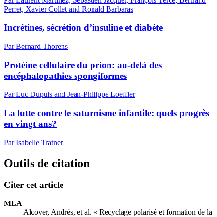
Par Laurent Martinez, Sébastien Jacquet, François Tercé, Bertrand
Perret, Xavier Collet and Ronald Barbaras
Incrétines, sécrétion d’insuline et diabète
Par Bernard Thorens
Protéine cellulaire du prion: au-delà des
encéphalopathies spongiformes
Par Luc Dupuis and Jean-Philippe Loeffler
La lutte contre le saturnisme infantile: quels progrès
en vingt ans?
Par Isabelle Tratner
Outils de citation
Citer cet article
MLA
Alcover, Andrés, et al. « Recyclage polarisé et formation de la