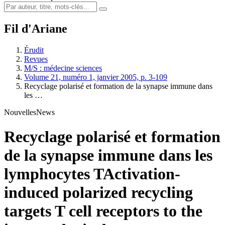
Fil d'Ariane
Érudit
Revues
M/S : médecine sciences
Volume 21, numéro 1, janvier 2005, p. 3-109
Recyclage polarisé et formation de la synapse immune dans
les …
Nouvelles
News
Recyclage polarisé et formation
de la synapse immune dans les
lymphocytes T
Activation-
induced polarized recycling
targets T cell receptors to the