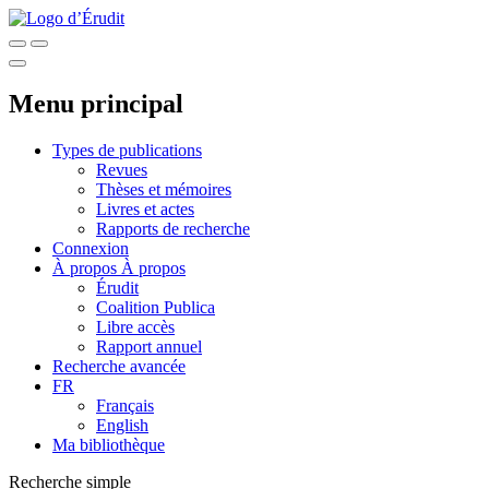
Menu principal
Types de publications
Revues
Thèses et mémoires
Livres et actes
Rapports de recherche
Connexion
À propos
À propos
Érudit
Coalition Publica
Libre accès
Rapport annuel
Recherche avancée
FR
Français
English
Ma bibliothèque
Recherche simple