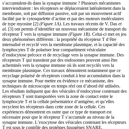
s’accumulent-ils dans la synapse immune ? Plusieurs mécanismes
interviendraient : les récepteurs se déplaceraient latéralement dans la
membrane, soit par diffusion passive, soit par un mouvement actif
facilité par le cytosquelette d’actine et par des moteurs moléculaires
de type myosine [2]
(Figure 1A)
. Les travaux récents de V. Das
et
al
. [3] ont permis d’identifier un nouveau mécanisme de transport du
récepteur T vers la synapse immune
(Figure 1B)
. Celui-ci met en jeu
deux phénomènes différents : la propriété du récepteur T d’être
internalisé et recyclé vers la membrane plasmique, et la capacité des
lymphocytes T de polariser leur compartiment vésiculaire
d’endocytose précoce et de recyclage vers la synapse immune. Des
récepteurs T qui transitent par des endosomes peuvent ainsi être
acheminés vers la synapse immune où ils sont recyclés vers la
membrane plasmique. Ces travaux démontrent notamment que ce
recyclage polarisé de récepteurs conduit à leur accumulation dans la
synapse immune. Pour mettre en évidence ce mécanisme, des
techniques de microscopie en temps réel ont d’abord été utilisées.
Les résultats indiquent que des vésicules d’endocytose contenant des
récepteurs T sont transportées vers la zone de contact entre le
lymphocyte T et la cellule présentatrice d’antigène, et qu’elles
recyclent les récepteurs dans cette zone de la cellule. Ces
expériences démontrent en outre que ce type de transport est
nécessaire pour que le récepteur T s’accumule au niveau de la
synapse immune. L’exocytose des vésicules contenant les récepteurs
T est sous le contrôle des protéines fusogènes SNARE,