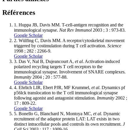
Références
1.
Huppa JB, Davis MM. T-cell-antigen recognition and the
immunological synapse.
Nat Rev Immunol
2003 ; 3 : 973-83.
Google Scholar
2.
Wülfing C, Davis MM. A receptor/cytoskeletal movement
triggered by costimulation during T cell activation.
Science
1998 ; 282 : 2266-9.
Google Scholar
3.
Das V, Nal B, Dujeancourt A,
et al
. Activation-induced
polarized recycling targets T cell receptors to the
immunological synapse. Involvement of SNARE complexes.
Immunity
2004 ; 20 : 577-88.
Google Scholar
4.
Ehrlich LIR, Ebert PJR, MF Krummel,
et al
. Dynamics pf
p56lck translocation to the T cell immunological synapse
following agonist and antagonist stimulation.
Immunity
2002 ;
17 : 809-22.
Google Scholar
5.
Bonello G, Blanchard N, Montoya MC,
et al
. Dynamic
recruitment of the adaptor protein LAT: LAT exists in two
distinct intracellular pools and controls its own recruitment.
J
Cell Sci
2003 ; 117 : 1009-16.