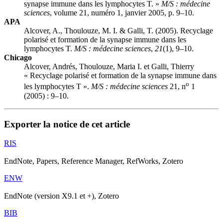
synapse immune dans les lymphocytes T. »
M/S : médecine
sciences
, volume 21, numéro 1, janvier 2005, p. 9–10.
APA
Alcover, A., Thoulouze, M. I. & Galli, T. (2005). Recyclage
polarisé et formation de la synapse immune dans les
lymphocytes T.
M/S : médecine sciences
,
21
(1), 9–10.
Chicago
Alcover, Andrés, Thoulouze, Maria I. et Galli, Thierry
« Recyclage polarisé et formation de la synapse immune dans
o
les lymphocytes T ».
M/S : médecine sciences
21, n
1
(2005) : 9–10.
Exporter la notice de cet article
RIS
EndNote, Papers, Reference Manager, RefWorks, Zotero
ENW
EndNote (version X9.1 et +), Zotero
BIB