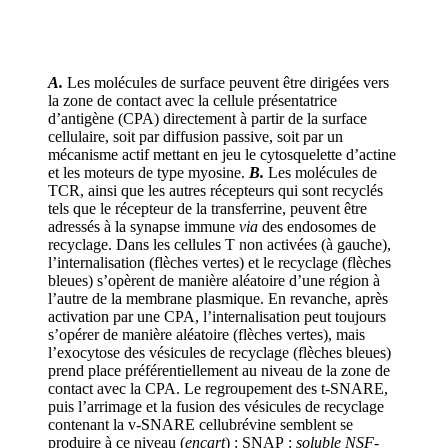
A.
Les molécules de surface peuvent être dirigées vers
la zone de contact avec la cellule présentatrice
d’antigène (CPA) directement à partir de la surface
cellulaire, soit par diffusion passive, soit par un
mécanisme actif mettant en jeu le cytosquelette d’actine
et les moteurs de type myosine.
B.
Les molécules de
TCR, ainsi que les autres récepteurs qui sont recyclés
tels que le récepteur de la transferrine, peuvent être
adressés à la synapse immune
via
des endosomes de
recyclage. Dans les cellules T non activées (à gauche),
l’internalisation (flèches vertes) et le recyclage (flèches
bleues) s’opèrent de manière aléatoire d’une région à
l’autre de la membrane plasmique. En revanche, après
activation par une CPA, l’internalisation peut toujours
s’opérer de manière aléatoire (flèches vertes), mais
l’exocytose des vésicules de recyclage (flèches bleues)
prend place préférentiellement au niveau de la zone de
contact avec la CPA. Le regroupement des t-SNARE,
puis l’arrimage et la fusion des vésicules de recyclage
contenant la v-SNARE cellubrévine semblent se
produire à ce niveau (
encart
) : SNAP :
soluble NSF-