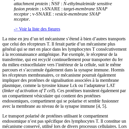
attachment protein
; NSF :
N-ethylmaleimide sensitive
fusion protein
; t-SNARE :
target-membrane SNAP
receptor
; v-SNARE :
vesicle-membrane SNAP
receptor
.
-> Voir la liste des figures
La mise en jeu d’un tel mécanisme s’étend à bien d’autres transports
que celui des récepteurs T. Il ferait partie d’un mécanisme plus
général qui se met en place dans les lymphocytes T consécutivement
à la reconnaissance antigénique. Par exemple, le récepteur de la
transferrine, qui est recyclé continuellement pour transporter du fer
du milieu extracellulaire vers l’intérieur de la cellule, suit le même
parcours et s’accumule également dans la synapse immune. Hormis
les récepteurs membranaires, ce mécanisme pourrait également
impliquer des protéines de signalisation associées à la membrane
plasmique, comme la tyrosine kinase Lck ou l’adaptateur LAT
(
linker of activation of T cell
). Ces protéines transitent également par
un compartiment vésiculaire qui contient des protéines
endosomiques, compartiment qui se polarise et semble fusionner
avec la membrane au niveau de la synapse immune [4, 5].
Le transport polarisé de protéines utilisant le compartiment
endosomique n’est pas spécifique des lymphocytes T. Il constitue un
mécanisme conservé, utilisé lors de divers processus cellulaires. Lors