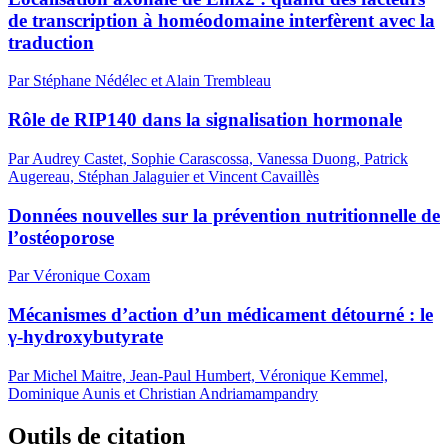
de transcription à homéodomaine interfèrent avec la
traduction
Par Stéphane Nédélec et Alain Trembleau
Rôle de RIP140 dans la signalisation hormonale
Par Audrey Castet, Sophie Carascossa, Vanessa Duong, Patrick
Augereau, Stéphan Jalaguier et Vincent Cavaillès
Données nouvelles sur la prévention nutritionnelle de
l’ostéoporose
Par Véronique Coxam
Mécanismes d’action d’un médicament détourné : le
γ-hydroxybutyrate
Par Michel Maitre, Jean-Paul Humbert, Véronique Kemmel,
Dominique Aunis et Christian Andriamampandry
Outils de citation