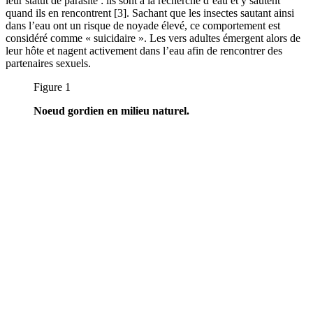
leur statut de parasité : ils sont à la recherche d’eau et y sautent
quand ils en rencontrent [3]. Sachant que les insectes sautant ainsi
dans l’eau ont un risque de noyade élevé, ce comportement est
considéré comme « suicidaire ». Les vers adultes émergent alors de
leur hôte et nagent activement dans l’eau afin de rencontrer des
partenaires sexuels.
Figure 1
Noeud gordien en milieu naturel.