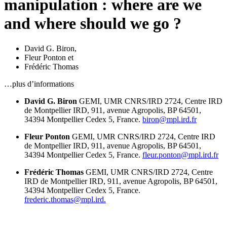
manipulation : where are we
and where should we go ?
David G. Biron
,
Fleur Ponton
et
Frédéric Thomas
…plus d’informations
David G. Biron
GEMI, UMR CNRS/IRD 2724,
Centre IRD
de Montpellier IRD,
911, avenue Agropolis,
BP 64501,
34394 Montpellier
Cedex 5, France.
biron@mpl.ird.fr
Fleur Ponton
GEMI, UMR CNRS/IRD 2724,
Centre IRD
de Montpellier IRD,
911, avenue Agropolis,
BP 64501,
34394 Montpellier
Cedex 5, France.
fleur.ponton@mpl.ird.fr
Frédéric Thomas
GEMI, UMR CNRS/IRD 2724,
Centre
IRD de Montpellier IRD,
911, avenue Agropolis,
BP 64501,
34394 Montpellier
Cedex 5, France.
frederic.thomas@mpl.ird.