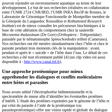
pouvoir rejoindre un environnement aquatique au terme de leur
développement. Le but de nos recherches (réalisées en collaboration
entre l’UMR 2724 CNR/IRD, l’UMR INRA Bio3P de Rennes, le
Laboratoire de Génomique Fonctionnelle de Montpellier membre de
la Génopole du Languedoc Roussillon et
Rothamsted Research
Institute
) est de mieux connaître les précurseurs biochimiques à la
base de cette altération du comportement chez la sauterelle
Meconema thalassinum
(De Geer) (
Orthoptera : Tettigoniidae
)
parasitée par le nématomorphe
Spinochordodes tellinii
(Camerano).
Nos recherches ont été menées simultanément chez l’hôte et chez le
parasite pendant trois moments clés de la manipulation : avant,
pendant et après le « suicide » de l’hôte dans l’eau. Le détail de ces
recherches a été tout récemment publié [4] (un clip video est aussi
disponible à :
http://www.canal.ird.fr
).
Une approche protéomique pour mieux
appréhender les dialogues et conflits moléculaires
entre hôtes et parasites
Nous avons utilisé l’électrophorèse bidimensionnelle et la
spectrométrie de masse afin d’identifier les éventuelles protéines
d’intérêt. L’étude des protéines exprimées par le génome de l’hôte et
par celui du parasite à l’aide de la protéomique (ou
parasitoprotéomique) offre une vision rapide et globale du dialogue