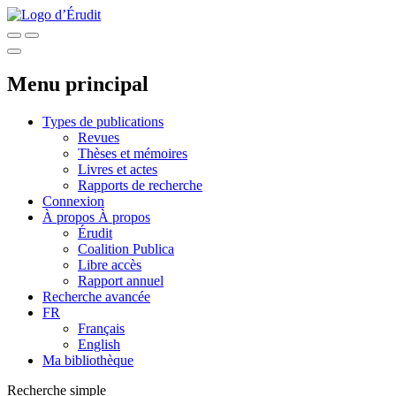
Menu principal
Types de publications
Revues
Thèses et mémoires
Livres et actes
Rapports de recherche
Connexion
À propos
À propos
Érudit
Coalition Publica
Libre accès
Rapport annuel
Recherche avancée
FR
Français
English
Ma bibliothèque
Recherche simple