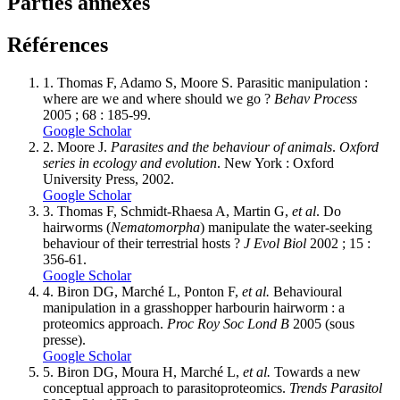
Parties annexes
Références
1.
Thomas F, Adamo S, Moore S. Parasitic manipulation :
where are we and where should we go ?
Behav Process
2005 ; 68 : 185-99.
Google Scholar
2.
Moore J.
Parasites and the behaviour of animals
.
Oxford
series in ecology and evolution
. New York : Oxford
University Press, 2002.
Google Scholar
3.
Thomas F, Schmidt-Rhaesa A, Martin G,
et al
. Do
hairworms (
Nematomorpha
) manipulate the water-seeking
behaviour of their terrestrial hosts ?
J Evol Biol
2002 ; 15 :
356-61.
Google Scholar
4.
Biron DG, Marché L, Ponton F,
et al.
Behavioural
manipulation in a grasshopper harbourin hairworm : a
proteomics approach.
Proc Roy Soc Lond B
2005 (sous
presse).
Google Scholar
5.
Biron DG, Moura H, Marché L,
et al.
Towards a new
conceptual approach to parasitoproteomics.
Trends Parasitol