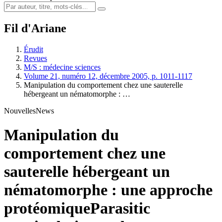
Fil d'Ariane
Érudit
Revues
M/S : médecine sciences
Volume 21, numéro 12, décembre 2005, p. 1011-1117
Manipulation du comportement chez une sauterelle
hébergeant un nématomorphe : …
Nouvelles
News
Manipulation du
comportement chez une
sauterelle hébergeant un
nématomorphe : une approche
protéomique
Parasitic