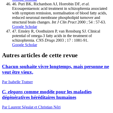
46.
Puri BK, Richardson AJ, Horrobin DF,
et al
.
Eicosapentaenoic acid treatment in schizophrenia associated
with symptom remission, normalisation of blood fatty acids,
reduced neuronal membrane phospholipid turnover and
structural brain changes.
Int J Clin Pract
2000 ; 54 : 57-63.
Google Scholar
47.
Emsley R, Oosthuizen P, van Rensburg SJ. Clinical
potential of omega-3 fatty acids in the treatment of
schizophrenia.
CNS Drugs
2003 ; 17 : 1081-91.
Google Scholar
Autres articles de cette revue
Chacun souhaite vivre longtemps, mais personne ne
veut être vieux,
Par Isabelle Tratner
C. elegans
comme modèle pour les maladies
dégénératives héréditaires humaines
Par Laurent Ségalat et Christian Néri