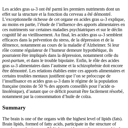
Les acides gras ω-3 ont été parmi les premiers nutriments dont un
effet sur la structure et la fonction du cerveau a été démontré.
L’exceptionnelle richesse de cet organe en acides gras ω-3 explique,
au moins en partie, l’étude de l’influence des apports alimentaires en
ces nutriments sur certaines maladies psychiatriques et sur le déclin
cognitif lié au vieillissement. Au final, les acides gras ω-3 semblent
efficaces dans la prévention du stress, de la dépression et de la
démence, notamment au cours de la maladie d’Alzheimer. Si leur
rôle comme régulateur de l’humeur demeure hypothétique, ils
pourraient être impliqués dans la dépression, notamment celle du
post-partum,
et dans le trouble bipolaire. Enfin, le rôle des acides
gras ω-3 alimentaires dans l’autisme et la schizophrénie doit encore
être démontré. Les relations établies entre ces apports alimentaires et
certains troubles mentaux justifient que l’on se préoccupe de
l’insuffisance en acides gras ω-3 dans le régime de la population
française (moins de 50 % des apports conseillés pour l’acide α-
linolénique), d’autant que ce déficit pourrait être facilement résorbé,
notamment par la consommation d’huile de colza.
Summary
The brain is one of the organs with the highest level of lipids (fats).
Brain lipids, formed of fatty acids, participate in the structure of