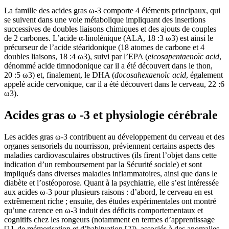
La famille des acides gras ω-3 comporte 4 éléments principaux, qui
se suivent dans une voie métabolique impliquant des insertions
successives de doubles liaisons chimiques et des ajouts de couples
de 2 carbones. L’acide α-linolénique (ALA, 18 :3 ω3) est ainsi le
précurseur de l’acide stéaridonique (18 atomes de carbone et 4
doubles liaisons, 18 :4 ω3), suivi par l’EPA (
eicosapentaenoïc acid
,
dénommé acide timnodonique car il a été découvert dans le thon,
20 :5 ω3) et, finalement, le DHA (
docosahexaenoïc acid
, également
appelé acide cervonique, car il a été découvert dans le cerveau, 22 :6
ω3).
Acides gras ω -3 et physiologie cérébrale
Les acides gras ω-3 contribuent au développement du cerveau et des
organes sensoriels du nourrisson, préviennent certains aspects des
maladies cardiovasculaires obstructives (ils firent l’objet dans cette
indication d’un remboursement par la Sécurité sociale) et sont
impliqués dans diverses maladies inflammatoires, ainsi que dans le
diabète et l’ostéoporose. Quant à la psychiatrie, elle s’est intéressée
aux acides ω-3 pour plusieurs raisons : d’abord, le cerveau en est
extrêmement riche ; ensuite, des études expérimentales ont montré
qu’une carence en ω-3 induit des déficits comportementaux et
cognitifs chez les rongeurs (notamment en termes d’apprentissage
[1], de mémorisation et d’habituation [2]), associés à des anomalies