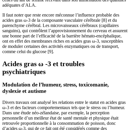
adéquates d’ALA.
Il faut noter que reste encore méconnue l’influence probable des
acides gras ω-3 de la composante vasculaire cérébrale [8] et du
parenchyme cérébral. Les microvaisseaux cérébraux (capillaires
sanguins), qui contrôlent l’approvisionnement du cerveau et assurent
une bonne part de l’efficacité de la barrière hémato-encéphalique,
ont en effet des membranes riches en acides gras ω-3, susceptibles
de moduler certaines des activités enzymatiques ou de transport,
comme celui du glucose [9].
Acides gras ω -3 et troubles
psychiatriques
Modulation de l’humeur, stress, toxicomanie,
dyslexie et autisme
Divers travaux ont analysé les relations entre le statut en acides gras
ω-3 et des facteurs comportementaux tels que le stress ou l’humeur.
Dans une étude néo-zélandaise, par exemple, la perception
personnelle d’un meilleur état de santé mentale et physique était
retrouvée proportionnelle à la consommation de poisson, donc
d’acides ω-3, qui de ce fait ont été considérés comme des