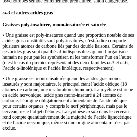
psychotropes semble extrêmement prématurée, sinon dangereuse.
ω-3 et autres acides gras
Graisses poly-insaturée, mono-insaturée et saturée
• Une graisse est poly-insaturée quand une proportion notable de ses
acides gras constitutifs sont poly-insaturés, c’est-à-dire comporte
plusieurs atomes de carbone liés par des double liaisons. Certains de
ces acides gras sont qualifiés d’indispensables quand l’organisme
humain ne peut pas les synthétiser, ni les transformer l’un en l’autre
(c’est le cas du premier représentant des deux familles ω-3 et ω-6,
l’acide α-linolénique et l’acide linoléique, respectivement).
• Une graisse est mono-insaturée quand les acides gras mono-
insaturés y sont majoritaires, le principal étant l’acide oléique (18
atomes de carbone, une insaturation chimique). La myéline est riche
en acide nervonique, acide gras mono-insaturé à 24 atomes de
carbone. L’origine obligatoirement alimentaire de l’acide oléique
pour certains organes, y compris le nerf périphérique, mais pas le
cerveau, reste l’objet d’études. La synthèse
in situ
dans le cerveau
rend compte quantitativement de la majorité de l’acide lignocérique
et de l’acide nervonique, même si une origine alimentaire n’est pas
exclue.