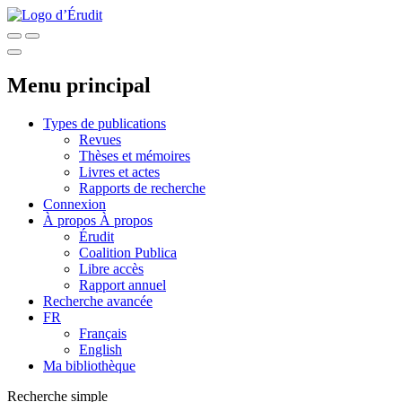
Menu principal
Types de publications
Revues
Thèses et mémoires
Livres et actes
Rapports de recherche
Connexion
À propos
À propos
Érudit
Coalition Publica
Libre accès
Rapport annuel
Recherche avancée
FR
Français
English
Ma bibliothèque
Recherche simple