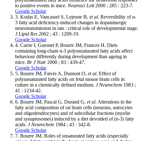
to positive events in mice.
Neurosci Lett
2000 ; 285 : 223-7.
Google Scholar
3.
Kodas E, Vancassel S, Lejeune B,
et al
. Reversibility of n-
3 fatty acid deficiency-induced changes in dopaminergic
neurotransmission in rats : critical role of developmental stage.
J Lipid Res
2002 ; 43 : 1209-19.
Google Scholar
4.
Carrie I, Guesnet P, Bourre JM, Frances H. Diets
containing long-chain n-3 polyunsaturated fatty acids affect
behaviour differently during development than ageing in
mice.
Br J Nutr
2000 ; 83 : 439-47.
Google Scholar
5.
Bourre JM, Faivre A, Dumont O,
et al
. Effect of
polyunsaturated fatty acids on fetal mouse brain cells in
culture in a chemically defined medium.
J Neurochem
1983 ;
41 : 1234-42.
Google Scholar
6.
Bourre JM, Pascal G, Durand G,
et al
. Alterations in the
fatty acid composition of rat brain cells (neurons, astrocytes
and oligodendrocytes) and of subcellular fractions (myelin
and synaptosomes) induced by a diet devoided of (n-3) fatty
acids.
J Neurochem
1984 ; 43 : 342-8.
Google Scholar
7.
Bourre JM. Roles of unsaturated fatty acids (especially