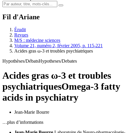
Fil d'Ariane
Érudit
Revues
M/S : médecine sciences
Volume 21, numéro 2, février 2005, p. 115-221
Acides gras ω-3 et troubles psychiatriques
Hypothèses/Débats
Hypotheses/Debates
Acides gras ω-3 et troubles
psychiatriques
Omega-3 fatty
acids in psychiatry
Jean-Marie Bourre
…plus d’informations
Jean-Marie Bourre
Laboratoire de Neuro-pharmacologie-