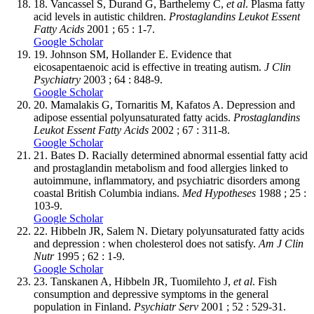
18.
Vancassel S, Durand G, Barthelemy C,
et al
. Plasma fatty
acid levels in autistic children.
Prostaglandins Leukot Essent
Fatty Acids
2001 ; 65 : 1-7.
Google Scholar
19.
Johnson SM, Hollander E. Evidence that
eicosapentaenoic acid is effective in treating autism.
J Clin
Psychiatry
2003 ; 64 : 848-9.
Google Scholar
20.
Mamalakis G, Tornaritis M, Kafatos A. Depression and
adipose essential polyunsaturated fatty acids.
Prostaglandins
Leukot Essent Fatty Acids
2002 ; 67 : 311-8.
Google Scholar
21.
Bates D. Racially determined abnormal essential fatty acid
and prostaglandin metabolism and food allergies linked to
autoimmune, inflammatory, and psychiatric disorders among
coastal British Columbia indians.
Med Hypotheses
1988 ; 25 :
103-9.
Google Scholar
22.
Hibbeln JR, Salem N. Dietary polyunsaturated fatty acids
and depression : when cholesterol does not satisfy.
Am J Clin
Nutr
1995 ; 62 : 1-9.
Google Scholar
23.
Tanskanen A, Hibbeln JR, Tuomilehto J,
et al
. Fish
consumption and depressive symptoms in the general
population in Finland.
Psychiatr Serv
2001 ; 52 : 529-31.