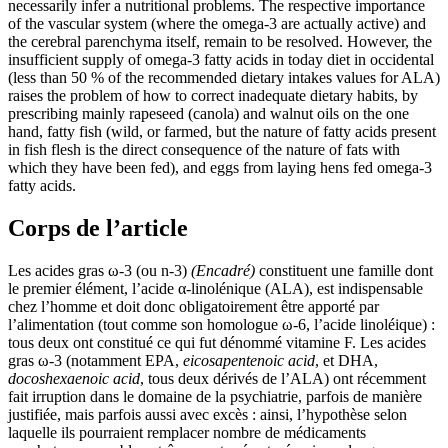
necessarily infer a nutritional problems. The respective importance
of the vascular system (where the omega-3 are actually active) and
the cerebral parenchyma itself, remain to be resolved. However, the
insufficient supply of omega-3 fatty acids in today diet in occidental
(less than 50 % of the recommended dietary intakes values for ALA)
raises the problem of how to correct inadequate dietary habits, by
prescribing mainly rapeseed (canola) and walnut oils on the one
hand, fatty fish (wild, or farmed, but the nature of fatty acids present
in fish flesh is the direct consequence of the nature of fats with
which they have been fed), and eggs from laying hens fed omega-3
fatty acids.
Corps de l’article
Les acides gras ω-3 (ou n-3)
(Encadré)
constituent une famille dont
le premier élément, l’acide α-linolénique (ALA), est indispensable
chez l’homme et doit donc obligatoirement être apporté par
l’alimentation (tout comme son homologue ω-6, l’acide linoléique) :
tous deux ont constitué ce qui fut dénommé vitamine F. Les acides
gras ω-3 (notamment EPA,
eicosapentenoic acid
, et DHA,
docoshexaenoic acid
, tous deux dérivés de l’ALA) ont récemment
fait irruption dans le domaine de la psychiatrie, parfois de manière
justifiée, mais parfois aussi avec excès : ainsi, l’hypothèse selon
laquelle ils pourraient remplacer nombre de médicaments