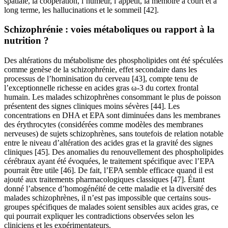
spatiale, la coopération, l’humeur, l’appétit, la mémoire à court et à
long terme, les hallucinations et le sommeil [42].
Schizophrénie : voies métaboliques ou rapport à la
nutrition ?
Des altérations du métabolisme des phospholipides ont été spéculées
comme genèse de la schizophrénie, effet secondaire dans les
processus de l’hominisation du cerveau [43], compte tenu de
l’exceptionnelle richesse en acides gras ω-3 du cortex frontal
humain. Les malades schizophrènes consommant le plus de poisson
présentent des signes cliniques moins sévères [44]. Les
concentrations en DHA et EPA sont diminuées dans les membranes
des érythrocytes (considérées comme modèles des membranes
nerveuses) de sujets schizophrènes, sans toutefois de relation notable
entre le niveau d’altération des acides gras et la gravité des signes
cliniques [45]. Des anomalies du renouvellement des phospholipides
cérébraux ayant été évoquées, le traitement spécifique avec l’EPA
pourrait être utile [46]. De fait, l’EPA semble efficace quand il est
ajouté aux traitements pharmacologiques classiques [47]. Étant
donné l’absence d’homogénéité de cette maladie et la diversité des
malades schizophrènes, il n’est pas impossible que certains sous-
groupes spécifiques de malades soient sensibles aux acides gras, ce
qui pourrait expliquer les contradictions observées selon les
cliniciens et les expérimentateurs.