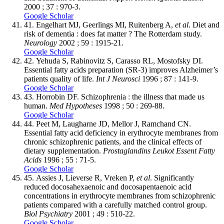
2000 ; 37 : 970-3.
Google Scholar
41.
Engelhart MJ, Geerlings MI, Ruitenberg A,
et al
. Diet and
risk of dementia : does fat matter ? The Rotterdam study.
Neurology
2002 ; 59 : 1915-21.
Google Scholar
42.
Yehuda S, Rabinovitz S, Carasso RL, Mostofsky DI.
Essential fatty acids preparation (SR-3) improves Alzheimer’s
patients quality of life.
Int J Neurosci
1996 ; 87 : 141-9.
Google Scholar
43.
Horrobin DF. Schizophrenia : the illness that made us
human.
Med Hypotheses
1998 ; 50 : 269-88.
Google Scholar
44.
Peet M, Laugharne JD, Mellor J, Ramchand CN.
Essential fatty acid deficiency in erythrocyte membranes from
chronic schizophrenic patients, and the clinical effects of
dietary supplementation.
Prostaglandins Leukot Essent Fatty
Acids
1996 ; 55 : 71-5.
Google Scholar
45.
Assies J, Lieverse R, Vreken P,
et al
. Significantly
reduced docosahexaenoic and docosapentaenoic acid
concentrations in erythrocyte membranes from schizophrenic
patients compared with a carefully matched control group.
Biol Psychiatry
2001 ; 49 : 510-22.
Google Scholar