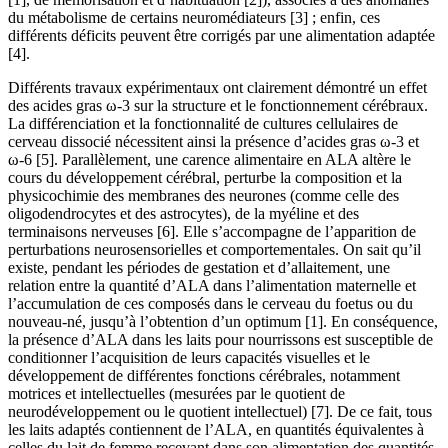
du métabolisme de certains neuromédiateurs [3] ; enfin, ces
différents déficits peuvent être corrigés par une alimentation adaptée
[4].
Différents travaux expérimentaux ont clairement démontré un effet
des acides gras ω-3 sur la structure et le fonctionnement cérébraux.
La différenciation et la fonctionnalité de cultures cellulaires de
cerveau dissocié nécessitent ainsi la présence d’acides gras ω-3 et
ω-6 [5]. Parallèlement, une carence alimentaire en ALA altère le
cours du développement cérébral, perturbe la composition et la
physicochimie des membranes des neurones (comme celle des
oligodendrocytes et des astrocytes), de la myéline et des
terminaisons nerveuses [6]. Elle s’accompagne de l’apparition de
perturbations neurosensorielles et comportementales. On sait qu’il
existe, pendant les périodes de gestation et d’allaitement, une
relation entre la quantité d’ALA dans l’alimentation maternelle et
l’accumulation de ces composés dans le cerveau du foetus ou du
nouveau-né, jusqu’à l’obtention d’un optimum [1]. En conséquence,
la présence d’ALA dans les laits pour nourrissons est susceptible de
conditionner l’acquisition de leurs capacités visuelles et le
développement de différentes fonctions cérébrales, notamment
motrices et intellectuelles (mesurées par le quotient de
neurodéveloppement ou le quotient intellectuel) [7]. De ce fait, tous
les laits adaptés contiennent de l’ALA, en quantités équivalentes à
celles du lait de femme recevant dans son alimentation des quantités