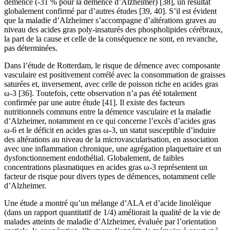
démence (-31 % pour la démence d’Alzheimer) [38], un résultat
globalement confirmé par d’autres études [39, 40]. S’il est évident
que la maladie d’Alzheimer s’accompagne d’altérations graves au
niveau des acides gras poly-insaturés des phospholipides cérébraux,
la part de la cause et celle de la conséquence ne sont, en revanche,
pas déterminées.
Dans l’étude de Rotterdam, le risque de démence avec composante
vasculaire est positivement corrélé avec la consommation de graisses
saturées et, inversement, avec celle de poisson riche en acides gras
ω-3 [36]. Toutefois, cette observation n’a pas été totalement
confirmée par une autre étude [41]. Il existe des facteurs
nutritionnels communs entre la démence vasculaire et la maladie
d’Alzheimer, notamment en ce qui concerne l’excès d’acides gras
ω-6 et le déficit en acides gras ω-3, un statut susceptible d’induire
des altérations au niveau de la microvascularisation, en association
avec une inflammation chronique, une agrégation plaquettaire et un
dysfonctionnement endothélial. Globalement, de faibles
concentrations plasmatiques en acides gras ω-3 représentent un
facteur de risque pour divers types de démences, notamment celle
d’Alzheimer.
Une étude a montré qu’un mélange d’ALA et d’acide linoléique
(dans un rapport quantitatif de 1/4) améliorait la qualité de la vie de
malades atteints de maladie d’Alzheimer, évaluée par l’orientation