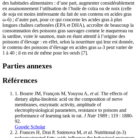
des habitudes alimentaires : d’une part, augmenter considérablement
en assaisonnement l’utilisation de l’huile de colza ou de noix (celle
de soja est moins intéressante du fait de son contenu en acides gras
ω-6) ; d’autre part, pour ce qui concerne les acides gras à plus
longues chaînes carbonées (EPA et DHA), accroître de beaucoup la
consommation des poissons gras sauvages comme le maquereau ou
la sardine, voire le saumon, mais en étant attentif à l’origine des
poissons d’élevage : en effet, selon la nourriture qui leur est donnée,
le contenu des poissons d’élevage en acides gras ω-3 peut varier de
1 à 40 ; il en est de même pour les oeufs [7].
Parties annexes
Références
1.
Bourre JM, François M, Youyou A,
et al
. The effects of
dietary alpha-linolenic acid on the composition of nerve
membranes, enzymatic activity, amplitude of
electrophysiological parameters, resistance to poisons and
performance of learning task in rat.
J Nutr
1989 ; 119 : 1880-
92.
Google Scholar
2.
Frances H, Drai P, Smirnova M,
et al
. Nutritional (n-3)
polyunsaturated fatty acids influence the behavioral responses