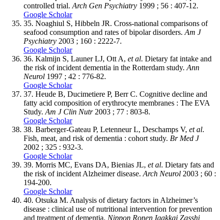
controlled trial.
Arch Gen Psychiatry
1999 ; 56 : 407-12.
Google Scholar
35.
Noaghiul S, Hibbeln JR. Cross-national comparisons of
seafood consumption and rates of bipolar disorders.
Am J
Psychiatry
2003 ; 160 : 2222-7.
Google Scholar
36.
Kalmijn S, Launer LJ, Ott A,
et al
. Dietary fat intake and
the risk of incident dementia in the Rotterdam study.
Ann
Neurol
1997 ; 42 : 776-82.
Google Scholar
37.
Heude B, Ducimetiere P, Berr C. Cognitive decline and
fatty acid composition of erythrocyte membranes : The EVA
Study.
Am J Clin Nutr
2003 ; 77 : 803-8.
Google Scholar
38.
Barberger-Gateau P, Letenneur L, Deschamps V,
et al
.
Fish, meat, and risk of dementia : cohort study.
Br Med J
2002 ; 325 : 932-3.
Google Scholar
39.
Morris MC, Evans DA, Bienias JL,
et al
. Dietary fats and
the risk of incident Alzheimer disease.
Arch Neurol
2003 ; 60 :
194-200.
Google Scholar
40.
Otsuka M. Analysis of dietary factors in Alzheimer’s
disease : clinical use of nutritional intervention for prevention
and treatment of dementia.
Nippon Ronen Igakkai Zasshi