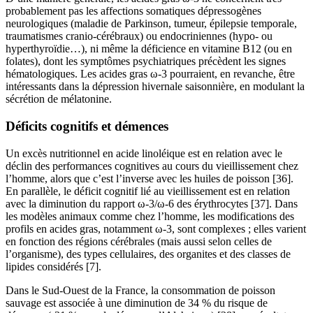
probablement pas les affections somatiques dépressogènes
neurologiques (maladie de Parkinson, tumeur, épilepsie temporale,
traumatismes cranio-cérébraux) ou endocriniennes (hypo- ou
hyperthyroïdie…), ni même la déficience en vitamine B12 (ou en
folates), dont les symptômes psychiatriques précèdent les signes
hématologiques. Les acides gras ω-3 pourraient, en revanche, être
intéressants dans la dépression hivernale saisonnière, en modulant la
sécrétion de mélatonine.
Déficits cognitifs et démences
Un excès nutritionnel en acide linoléique est en relation avec le
déclin des performances cognitives au cours du vieillissement chez
l’homme, alors que c’est l’inverse avec les huiles de poisson [36].
En parallèle, le déficit cognitif lié au vieillissement est en relation
avec la diminution du rapport ω-3/ω-6 des érythrocytes [37]. Dans
les modèles animaux comme chez l’homme, les modifications des
profils en acides gras, notamment ω-3, sont complexes ; elles varient
en fonction des régions cérébrales (mais aussi selon celles de
l’organisme), des types cellulaires, des organites et des classes de
lipides considérés [7].
Dans le Sud-Ouest de la France, la consommation de poisson
sauvage est associée à une diminution de 34 % du risque de