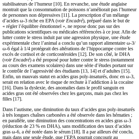
stabilisateurs de l’humeur [10]. En revanche, une étude anglaise
montrait que la consommation de poissons n’améliorait pas l’humeur
de personnes non dépressives [11]. La prescription d’un mélange
d’acides ω-3 riche en EPA (
voir Encadré
), préparé dans le but de
« régler l’équilibre émotionnel », ne repose donc pas sur des
publications scientifiques ou médicales référencées à ce jour. Afin de
lutter contre le stress induit par une agression physique, une étude
expérimentale chez l’animal a conclu qu’un rapport alimentaire ω-3/
ω-6 égal à 1/4 protégeait des altérations de l’hippocampe contre les
excès de cortisol et de corticostéroïdes [12]. De son côté, le DHA
(
voir Encadré
) a été proposé pour lutter contre le stress (notamment
au cours des examens scolaires) dans une série d’études portant sur
le contrôle de l’agressivité des étudiants [13, 14] et d’adultes [15].
Enfin, un mauvais statut en acides gras poly-insaturés, donc en ω-3,
serait en relation avec le risque de rechute à l’addiction à la cocaïne
[16]. Dans la dyslexie, des anomalies dans le profil sanguin en
acides gras ont été observées chez les garçons, mais pas chez les
filles [17].
Dans l’autisme, une diminution du taux d’acides gras poly-insaturés
à très longues chaînes carbonées a été observée dans les hématies ;
en parallèle, une diminution des concentrations en acides gras ω-3
(réduction de 23 % en DHA), sans modification des taux d’acides
gras ω-6, a été notée dans le sérum [18]. Il a par ailleurs été conclu,
mais dans une seule étude, que l’EPA pourrait concourir au