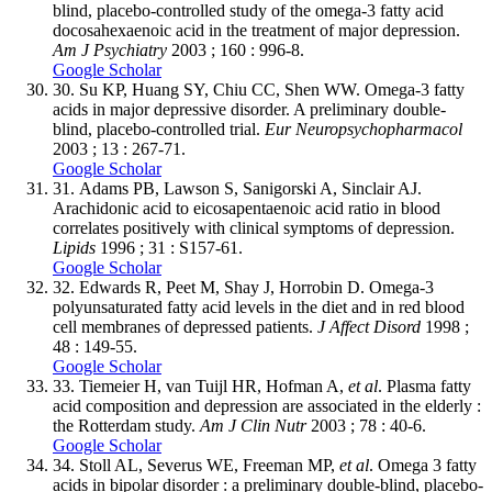
blind, placebo-controlled study of the omega-3 fatty acid
docosahexaenoic acid in the treatment of major depression.
Am J Psychiatry
2003 ; 160 : 996-8.
Google Scholar
30.
Su KP, Huang SY, Chiu CC, Shen WW. Omega-3 fatty
acids in major depressive disorder. A preliminary double-
blind, placebo-controlled trial.
Eur Neuropsychopharmacol
2003 ; 13 : 267-71.
Google Scholar
31.
Adams PB, Lawson S, Sanigorski A, Sinclair AJ.
Arachidonic acid to eicosapentaenoic acid ratio in blood
correlates positively with clinical symptoms of depression.
Lipids
1996 ; 31 : S157-61.
Google Scholar
32.
Edwards R, Peet M, Shay J, Horrobin D. Omega-3
polyunsaturated fatty acid levels in the diet and in red blood
cell membranes of depressed patients.
J Affect Disord
1998 ;
48 : 149-55.
Google Scholar
33.
Tiemeier H, van Tuijl HR, Hofman A,
et al
. Plasma fatty
acid composition and depression are associated in the elderly :
the Rotterdam study.
Am J Clin Nutr
2003 ; 78 : 40-6.
Google Scholar
34.
Stoll AL, Severus WE, Freeman MP,
et al
. Omega 3 fatty
acids in bipolar disorder : a preliminary double-blind, placebo-