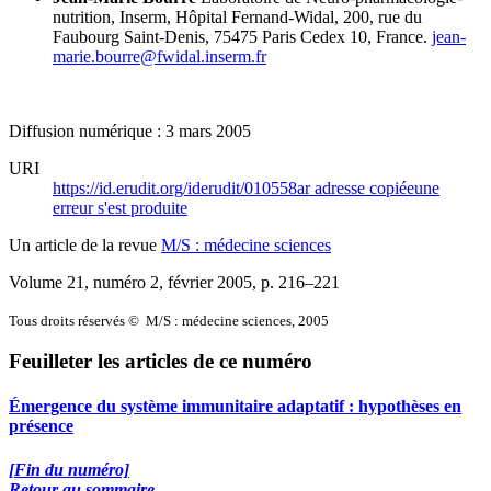
nutrition,
Inserm, Hôpital Fernand-Widal,
200, rue du
Faubourg Saint-Denis,
75475 Paris Cedex 10, France.
jean-
marie.bourre@fwidal.inserm.fr
Diffusion numérique : 3 mars 2005
URI
https://id.erudit.org/iderudit/010558ar
adresse copiée
une
erreur s'est produite
Un article de la revue
M/S : médecine sciences
Volume 21, numéro 2, février 2005
, p. 216–221
Tous droits réservés © M/S : médecine sciences, 2005
Feuilleter les articles de ce numéro
Émergence du système immunitaire adaptatif : hypothèses en
présence
[Fin du numéro]
Retour au sommaire