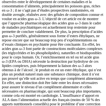
observées entre le développement de certaines maladies et la
consommation d’aliments, principalement les poissons gras, riches
en ω-3 ; il ne s’agit pas d’études prospectives randomisées, en
double aveugle, réalisées avec des gélules de composition connue et
voulue en acides gras ω-3. L’objectif de cet article est de montrer
que l’approche pharmacologique des acides gras ω-3 dans le cadre
de maladies psychiatriques est actuellement trop restreinte pour
permettre de conclure valablement. De plus, la prescription d’acides
gras ω-3 purifiés, généralement sous forme d’esters éthyliques, ne
repose encore que sur beaucoup trop peu d’expérimentations ou
d’essais cliniques en psychiatrie pour être concluante. En effet, les
acides gras ω-3 font partie de constructions moléculaires complexes
(les triglycérides et les phospholipides), naturelles et biodisponibles
pour le corps humain. Or, l’enrichissement en tel ou tel acide gras
ω-3 (EPA ou DHA) nécessite la destruction par hydrolyse de ces
lipides complexes, puis fréquemment la liaison des ω-3 alors
obtenus à de l’alcool ; le produit en est un ester éthylique, qui n’est
plus un produit naturel mais une substance chimique, dont il n’est
pas prouvé qu’elle soit active en temps que complément alimentaire.
En effet, une distinction doit être faite entre les doses nécessaires
pour assurer le niveau d’un complément alimentaire et celles
nécessaires en pharmacologie, qui sont beaucoup plus importantes,
comme cela est montré en cardiologie. L’insuffisance d’apport en
ALA dans l’alimentation actuelle des français (moins de 50 % des
apports nutritionnels conseillés) pose le problème d’une correction