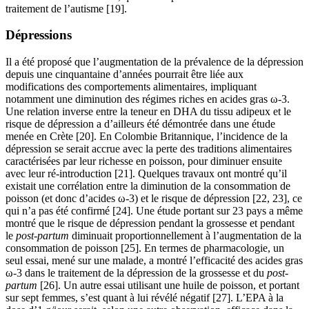
traitement de l’autisme [19].
Dépressions
Il a été proposé que l’augmentation de la prévalence de la dépression
depuis une cinquantaine d’années pourrait être liée aux
modifications des comportements alimentaires, impliquant
notamment une diminution des régimes riches en acides gras ω-3.
Une relation inverse entre la teneur en DHA du tissu adipeux et le
risque de dépression a d’ailleurs été démontrée dans une étude
menée en Crète [20]. En Colombie Britannique, l’incidence de la
dépression se serait accrue avec la perte des traditions alimentaires
caractérisées par leur richesse en poisson, pour diminuer ensuite
avec leur ré-introduction [21]. Quelques travaux ont montré qu’il
existait une corrélation entre la diminution de la consommation de
poisson (et donc d’acides ω-3) et le risque de dépression [22, 23], ce
qui n’a pas été confirmé [24]. Une étude portant sur 23 pays a même
montré que le risque de dépression pendant la grossesse et pendant
le
post-partum
diminuait proportionnellement à l’augmentation de la
consommation de poisson [25]. En termes de pharmacologie, un
seul essai, mené sur une malade, a montré l’efficacité des acides gras
ω-3 dans le traitement de la dépression de la grossesse et du
post-
partum
[26]. Un autre essai utilisant une huile de poisson, et portant
sur sept femmes, s’est quant à lui révélé négatif [27]. L’EPA à la