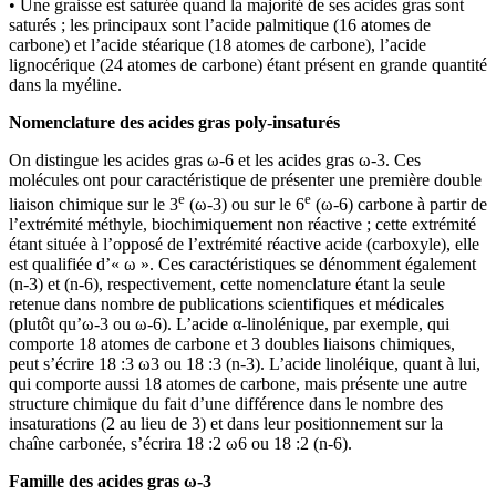
• Une graisse est saturée quand la majorité de ses acides gras sont
saturés ; les principaux sont l’acide palmitique (16 atomes de
carbone) et l’acide stéarique (18 atomes de carbone), l’acide
lignocérique (24 atomes de carbone) étant présent en grande quantité
dans la myéline.
Nomenclature des acides gras poly-insaturés
On distingue les acides gras ω-6 et les acides gras ω-3. Ces
molécules ont pour caractéristique de présenter une première double
e
e
liaison chimique sur le 3
(ω-3) ou sur le 6
(ω-6) carbone à partir de
l’extrémité méthyle, biochimiquement non réactive ; cette extrémité
étant située à l’opposé de l’extrémité réactive acide (carboxyle), elle
est qualifiée d’« ω ». Ces caractéristiques se dénomment également
(n-3) et (n-6), respectivement, cette nomenclature étant la seule
retenue dans nombre de publications scientifiques et médicales
(plutôt qu’ω-3 ou ω-6). L’acide α-linolénique, par exemple, qui
comporte 18 atomes de carbone et 3 doubles liaisons chimiques,
peut s’écrire 18 :3 ω3 ou 18 :3 (n-3). L’acide linoléique, quant à lui,
qui comporte aussi 18 atomes de carbone, mais présente une autre
structure chimique du fait d’une différence dans le nombre des
insaturations (2 au lieu de 3) et dans leur positionnement sur la
chaîne carbonée, s’écrira 18 :2 ω6 ou 18 :2 (n-6).
Famille des acides gras ω-3