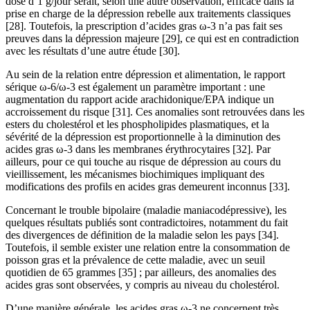
dose d’1 g/jour serait, selon une autre observation, efficace dans la
prise en charge de la dépression rebelle aux traitements classiques
[28]. Toutefois, la prescription d’acides gras ω-3 n’a pas fait ses
preuves dans la dépression majeure [29], ce qui est en contradiction
avec les résultats d’une autre étude [30].
Au sein de la relation entre dépression et alimentation, le rapport
sérique ω-6/ω-3 est également un paramètre important : une
augmentation du rapport acide arachidonique/EPA indique un
accroissement du risque [31]. Ces anomalies sont retrouvées dans les
esters du cholestérol et les phospholipides plasmatiques, et la
sévérité de la dépression est proportionnelle à la diminution des
acides gras ω-3 dans les membranes érythrocytaires [32]. Par
ailleurs, pour ce qui touche au risque de dépression au cours du
vieillissement, les mécanismes biochimiques impliquant des
modifications des profils en acides gras demeurent inconnus [33].
Concernant le trouble bipolaire (maladie maniacodépressive), les
quelques résultats publiés sont contradictoires, notamment du fait
des divergences de définition de la maladie selon les pays [34].
Toutefois, il semble exister une relation entre la consommation de
poisson gras et la prévalence de cette maladie, avec un seuil
quotidien de 65 grammes [35] ; par ailleurs, des anomalies des
acides gras sont observées, y compris au niveau du cholestérol.
D’une manière générale, les acides gras ω-3 ne concernent très