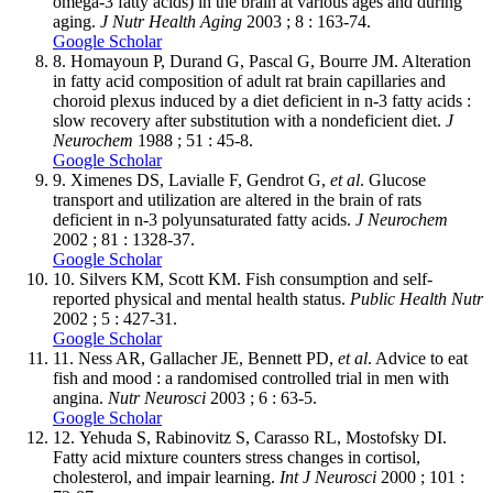
omega-3 fatty acids) in the brain at various ages and during
aging.
J Nutr Health Aging
2003 ; 8 : 163-74.
Google Scholar
8.
Homayoun P, Durand G, Pascal G, Bourre JM. Alteration
in fatty acid composition of adult rat brain capillaries and
choroid plexus induced by a diet deficient in n-3 fatty acids :
slow recovery after substitution with a nondeficient diet.
J
Neurochem
1988 ; 51 : 45-8.
Google Scholar
9.
Ximenes DS, Lavialle F, Gendrot G,
et al
. Glucose
transport and utilization are altered in the brain of rats
deficient in n-3 polyunsaturated fatty acids.
J Neurochem
2002 ; 81 : 1328-37.
Google Scholar
10.
Silvers KM, Scott KM. Fish consumption and self-
reported physical and mental health status.
Public Health Nutr
2002 ; 5 : 427-31.
Google Scholar
11.
Ness AR, Gallacher JE, Bennett PD,
et al
. Advice to eat
fish and mood : a randomised controlled trial in men with
angina.
Nutr Neurosci
2003 ; 6 : 63-5.
Google Scholar
12.
Yehuda S, Rabinovitz S, Carasso RL, Mostofsky DI.
Fatty acid mixture counters stress changes in cortisol,
cholesterol, and impair learning.
Int J Neurosci
2000 ; 101 :