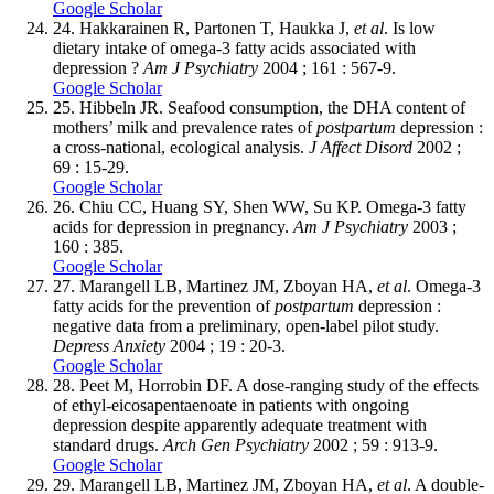
Google Scholar
24.
Hakkarainen R, Partonen T, Haukka J,
et al
. Is low
dietary intake of omega-3 fatty acids associated with
depression ?
Am J Psychiatry
2004 ; 161 : 567-9.
Google Scholar
25.
Hibbeln JR. Seafood consumption, the DHA content of
mothers’ milk and prevalence rates of
postpartum
depression :
a cross-national, ecological analysis.
J Affect Disord
2002 ;
69 : 15-29.
Google Scholar
26.
Chiu CC, Huang SY, Shen WW, Su KP. Omega-3 fatty
acids for depression in pregnancy.
Am J Psychiatry
2003 ;
160 : 385.
Google Scholar
27.
Marangell LB, Martinez JM, Zboyan HA,
et al
. Omega-3
fatty acids for the prevention of
postpartum
depression :
negative data from a preliminary, open-label pilot study.
Depress Anxiety
2004 ; 19 : 20-3.
Google Scholar
28.
Peet M, Horrobin DF. A dose-ranging study of the effects
of ethyl-eicosapentaenoate in patients with ongoing
depression despite apparently adequate treatment with
standard drugs.
Arch Gen Psychiatry
2002 ; 59 : 913-9.
Google Scholar
29.
Marangell LB, Martinez JM, Zboyan HA,
et al
. A double-