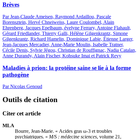
Brèves
Par Jean-Claude Ameisen, Raymond Ardaillou, Pascale
Borensztein, Hervé Chneiweiss, Laure Coulombel, Alain
Ehrenberg, Jacques Epelbaum,
é
velyne Ferrary, Antoine Flahault,
Gérard Friedlander, Thierry Galli, Hélène Gilgenkrantz, Simone
Gilgenkrantz, Richard Hamelin, Dominique Labie, Étienne Larger,
Jean-Jacques Mercadier, Anne-Marie Moulin, Isabelle Tratner,
Cécile Denis, Sylvie Jégou, Christian de Rouffignac, Nadia Catalan,
Anne Durandy, Alain Fischer, Kohsuke Imai et Patrick Revy
Maladies à prion: la protéine saine se lie à la forme
pathogène
Par Nicolas Genoud
Outils de citation
Citer cet article
MLA
Bourre, Jean-Marie. « Acides gras ω-3 et troubles
psychiatriques. »
M/S : médecine sciences
, volume 21,