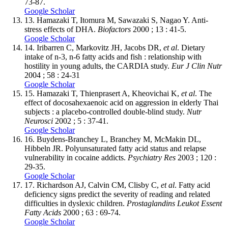
73-87.
Google Scholar
13.
Hamazaki T, Itomura M, Sawazaki S, Nagao Y. Anti-
stress effects of DHA.
Biofactors
2000 ; 13 : 41-5.
Google Scholar
14.
Iribarren C, Markovitz JH, Jacobs DR,
et al
. Dietary
intake of n-3, n-6 fatty acids and fish : relationship with
hostility in young adults, the CARDIA study.
Eur J Clin Nutr
2004 ; 58 : 24-31
Google Scholar
15.
Hamazaki T, Thienprasert A, Kheovichai K,
et al
. The
effect of docosahexaenoic acid on aggression in elderly Thai
subjects : a placebo-controlled double-blind study.
Nutr
Neurosci
2002 ; 5 : 37-41.
Google Scholar
16.
Buydens-Branchey L, Branchey M, McMakin DL,
Hibbeln JR. Polyunsaturated fatty acid status and relapse
vulnerability in cocaine addicts.
Psychiatry Res
2003 ; 120 :
29-35.
Google Scholar
17.
Richardson AJ, Calvin CM, Clisby C,
et al
. Fatty acid
deficiency signs predict the severity of reading and related
difficulties in dyslexic children.
Prostaglandins Leukot Essent
Fatty Acids
2000 ; 63 : 69-74.
Google Scholar