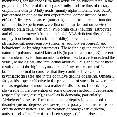
membranes, for instance 50 % fatty acids are polyunsaturated in the
gray matter, 1/3 are of the omega-3 family, and are thus of dietary
origin. The omega-3 fatty acids (mainly alpha-linolenic acid, ALA)
participated in one of the first experimental demonstration of the
effect of dietary substances (nutrients) on the structure and function
of the brain. Experiments were first of all carried out on
ex vivo
cultured brain cells, then on
in vivo
brain cells (neurons, astrocytes
and oligodendrocytes) from animals fed ALA deficient diet, finally
on physicochemical (membrane fluidity), biochemical,
physiological, neurosensory (vision an auditory responses), and
behavioural or learning parameters. These findings indicated that the
nature of polyunsaturated fatty acids (in particular omega-3) present
in formula milks for human infants determines to a certain extend the
visual, neurological, and intellectual abilities. Thus, in view of these
results and of the high polyunsaturated fatty acid content of the
brain, it is normal to consider that they could be involved in
psychiatric diseases and in the cognitive decline of ageing. Omega-3
fatty acids appear effective in the prevention of stress, however their
role as regulator of mood is a matter for discussion. Indeed, they
play a role in the prevention of some disorders including depression
(especially
post partum
), as well as in dementia, particularly
Alzheimer’s disease. Their role in major depression and bipolar
disorder (manic-depressive disease), only poorly documented, is not
clearly demonstrated. The intervention of omega-3 in dyslexia,
autism, and schizophrenia has been suggested, but it does not