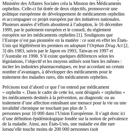
Ministère des Affaires Sociales créa la Mission des Médicaments
orphelins. Celle-ci fut dotée de deux objectifs, promouvoir une
politique européenne de développement de médicaments orphelins
et accompagner ce projet européen par des initiatives nationales.
Plusieurs années d’efforts aboutirent à l’adoption, le 16 décembre
1999, par le parlement européen et le conseil, du règlement
européen sur les médicaments orphelins [1]. Soulignons que
l’Europe n’est pas pionnière en la matière : ce sont en effet les États-
Unis qui légiférèrent les premiers en adoptant l’
Orphan Drug Act
[2,
3] dès 1983, suivis par le Japon en 1993, Taiwan en 1997 et
l’Australie en 1998. S’il existe quelques différences selon les
législations, l’objectif et les moyens utilisés sont bien les mêmes :
inciter les industries pharmaceutiques, en leur accordant un certain
nombre d’avantages, à développer des médicaments pour le
traitement des maladies rares, dits médicaments orphelins.
Précisons tout d’abord ce que l’on entend par médicament
« orphelin ». Dans le cadre de cette loi, sont désignés « orphelins »
les médicaments destinés à la prévention, au diagnostic ou au
traitement d’une affection entraînant une menace pour la vie ou une
invalidité chronique ne touchant pas plus de 5
personnes pour 10 000 dans l’Union Européenne. Il s’agit donc ici
d’une définition épidémiologique fondée sur la notion de prévalence
de la maladie. Ainsi, aux États-Unis, une maladie est dite rare
lorsqu’elle touche moins de 200 000 personnes (soit