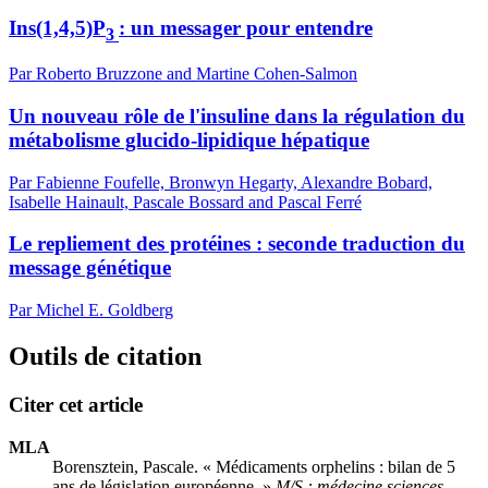
Ins(1,4,5)P
: un messager pour entendre
3
Par Roberto Bruzzone and Martine Cohen-Salmon
Un nouveau rôle de l'insuline dans la régulation du
métabolisme glucido-lipidique hépatique
Par Fabienne Foufelle, Bronwyn Hegarty, Alexandre Bobard,
Isabelle Hainault, Pascale Bossard and Pascal Ferré
Le repliement des protéines : seconde traduction du
message génétique
Par Michel E. Goldberg
Outils de citation
Citer cet article
MLA
Borensztein, Pascale. « Médicaments orphelins : bilan de 5
ans de législation européenne. »
M/S : médecine sciences
,