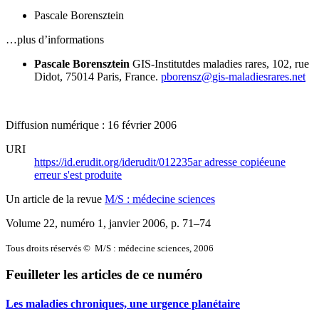
Pascale Borensztein
…plus d’informations
Pascale Borensztein
GIS-Institutdes maladies rares,
102, rue
Didot,
75014 Paris,
France.
pborensz@gis-maladiesrares.net
Diffusion numérique : 16 février 2006
URI
https://id.erudit.org/iderudit/012235ar
adresse copiée
une
erreur s'est produite
Un article de la revue
M/S : médecine sciences
Volume 22, numéro 1, janvier 2006
, p. 71–74
Tous droits réservés © M/S : médecine sciences, 2006
Feuilleter les articles de ce numéro
Les maladies chroniques, une urgence planétaire