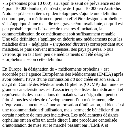
7,5 personnes pour 10 000), au Japon le seuil de prévalence est de
4 pour 10 000 tandis qu’il n’est que de 1 pour 10 000 en Australie.
Notons qu’à ces critères épidémiologiques s’ajoute une définition
économique, un médicament peut en effet être désigné « orphelin »
s’il s’applique à une maladie très grave et/ou invalidante, et qu’il est
peu probable qu’en l’absence de mesures d’incitation, la
commercialisation de ce médicament soit suffisamment rentable.
Une telle définition s’applique en théorie aux médicaments pour les
maladies dites « négligées » (
neglected diseases
) correspondant aux
maladies, le plus souvent infectieuses, des pays pauvres. Nous
verrons qu’en fait bien peu de médicaments ont été désignés
« orphelins » selon cette définition.
En Europe, la désignation de « médicaments orphelins » est
accordée par l’agence Européenne des Médicaments (EMEA) après
avoir obtenu l’avis d’une commission
ad hoc
créée en son sein. Il
s’agit du Comité des Médicaments Orphelins (COMP) dont une des
grandes caractéristiques est d’associer spécialistes du médicament et
représentants des associations de malades. La désignation peut se
faire à tous les stades de développement d’un médicament, elle
n’équivaut en aucun cas à une autorisation d’utilisation, ni bien sûr à
une recommandation d’utilisation, mais permet de bénéficier d’un
certain nombre de mesures incitatives. Les médicaments désignés
orphelins ont en effet un accès direct à une procédure centralisée
d’autorisation de mise sur le marché passant par l’EMEA et