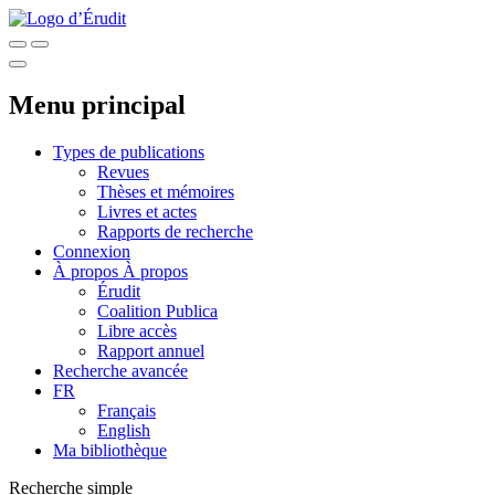
Menu principal
Types de publications
Revues
Thèses et mémoires
Livres et actes
Rapports de recherche
Connexion
À propos
À propos
Érudit
Coalition Publica
Libre accès
Rapport annuel
Recherche avancée
FR
Français
English
Ma bibliothèque
Recherche simple