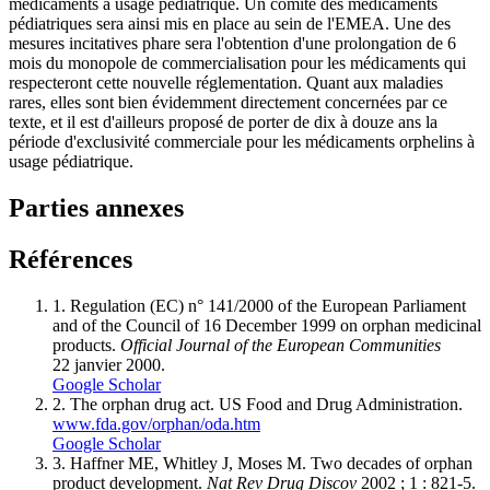
médicaments à usage pédiatrique. Un comité des médicaments
pédiatriques sera ainsi mis en place au sein de l'EMEA. Une des
mesures incitatives phare sera l'obtention d'une prolongation de 6
mois du monopole de commercialisation pour les médicaments qui
respecteront cette nouvelle réglementation. Quant aux maladies
rares, elles sont bien évidemment directement concernées par ce
texte, et il est d'ailleurs proposé de porter de dix à douze ans la
période d'exclusivité commerciale pour les médicaments orphelins à
usage pédiatrique.
Parties annexes
Références
1.
Regulation (EC) n° 141/2000 of the European Parliament
and of the Council of 16 December 1999 on orphan medicinal
products.
Official Journal of the European Communities
22 janvier 2000.
Google Scholar
2.
The orphan drug act. US Food and Drug Administration.
www.fda.gov/orphan/oda.htm
Google Scholar
3.
Haffner ME, Whitley J, Moses M. Two decades of orphan
product development.
Nat Rev Drug Discov
2002 ; 1 : 821-5.