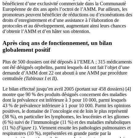
bénéficient d’une exclusivité commerciale dans la Communauté
Européenne de dix ans après l’octroi de l’AMM. Par ailleurs, les
promoteurs peuvent bénéficier de réductions ou d’exonérations des
droits d’enregistrement et d’une assistance à l’élaboration de
protocoles et au développement, augmentant ainsi leurs chances
d’obtenir l’AMM et d’en hâter son obtention.
Après cinq ans de fonctionnement, un bilan
globalement positif
Plus de 500 dossiers ont été déposés à l’EMEA ; 315 médicaments
ont été désignés orphelins, parmi lesquels 44 ont fait l’objet d’une
demande d’AMM dont 22 ont abouti à une AMM par procédure
centralisée
(Tableaux I
et
II)
.
Le bilan effectué jusqu’en avril 2005 (portant sur 458 dossiers) [4]
montre que 90 % des produits désignés concernent des maladies
dont la prévalence est inférieure à 3 pour 10 000, parmi lesquels
43 % de prévalence inférieure à 1 pour 10 000. Parmi les opinions
positives, le domaine de l’oncologie est de loin le plus représenté
(38 %), en particulier les lymphomes, les leucémies et les gliomes
(6 %) suivi de l’immunologie (11 %) et des maladies métaboliques
(11 %)
(Figure
1)
. Viennent ensuite les pathologies pulmonaires et
respiratoires (10 %), représentées en grande partie par la