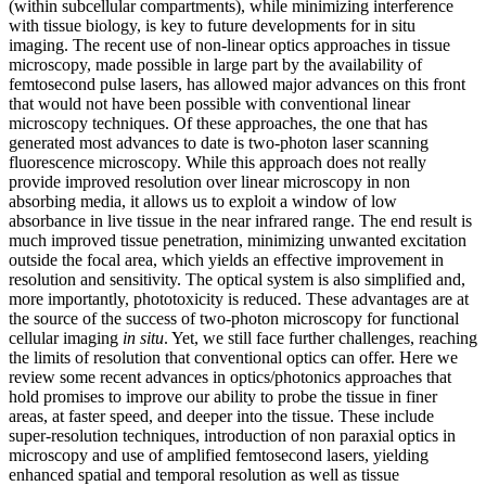
(within subcellular compartments), while minimizing interference
with tissue biology, is key to future developments for in situ
imaging. The recent use of non-linear optics approaches in tissue
microscopy, made possible in large part by the availability of
femtosecond pulse lasers, has allowed major advances on this front
that would not have been possible with conventional linear
microscopy techniques. Of these approaches, the one that has
generated most advances to date is two-photon laser scanning
fluorescence microscopy. While this approach does not really
provide improved resolution over linear microscopy in non
absorbing media, it allows us to exploit a window of low
absorbance in live tissue in the near infrared range. The end result is
much improved tissue penetration, minimizing unwanted excitation
outside the focal area, which yields an effective improvement in
resolution and sensitivity. The optical system is also simplified and,
more importantly, phototoxicity is reduced. These advantages are at
the source of the success of two-photon microscopy for functional
cellular imaging
in situ
. Yet, we still face further challenges, reaching
the limits of resolution that conventional optics can offer. Here we
review some recent advances in optics/photonics approaches that
hold promises to improve our ability to probe the tissue in finer
areas, at faster speed, and deeper into the tissue. These include
super-resolution techniques, introduction of non paraxial optics in
microscopy and use of amplified femtosecond lasers, yielding
enhanced spatial and temporal resolution as well as tissue