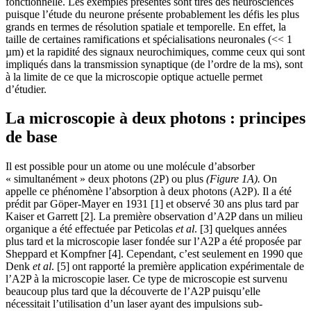
fonctionnelle. Les exemples présentés sont tirés des neurosciences
puisque l’étude du neurone présente probablement les défis les plus
grands en termes de résolution spatiale et temporelle. En effet, la
taille de certaines ramifications et spécialisations neuronales (<< 1
µm) et la rapidité des signaux neurochimiques, comme ceux qui sont
impliqués dans la transmission synaptique (de l’ordre de la ms), sont
à la limite de ce que la microscopie optique actuelle permet
d’étudier.
La microscopie à deux photons : principes
de base
Il est possible pour un atome ou une molécule d’absorber
« simultanément » deux photons (2P) ou plus
(Figure 1A)
.
On
appelle ce phénomène l’absorption à deux photons (A2P). Il a été
prédit par Göper-Mayer en 1931 [1] et observé 30 ans plus tard par
Kaiser et Garrett [2]. La première observation d’A2P dans un milieu
organique a été effectuée par Peticolas
et al
. [3] quelques années
plus tard et la microscopie laser fondée sur l’A2P a été proposée par
Sheppard et Kompfner [4]. Cependant, c’est seulement en 1990 que
Denk
et al
. [5] ont rapporté la première application expérimentale de
l’A2P à la microscopie laser. Ce type de microscopie est survenu
beaucoup plus tard que la découverte de l’A2P puisqu’elle
nécessitait l’utilisation d’un laser ayant des impulsions sub-