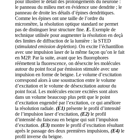
pour illustrer le détail des prolongements du neurone :
le panneau du milieu met en évidence une dendrite ; le
panneau de droite les détails d’épines dendritiques.
Comme les épines ont une taille de l’ordre du
micromètre, la résolution optique standard ne permet
pas de distinguer leur structure fine.
E.
Exemple de
technique utilisée pour augmenter la résolution en deçà
des limites de diffraction de la lumière : la STED
(
stimulated emission depletion)
. On excite l’échantillon
avec une impulsion laser de la même façon qu’on le fait
en M2P. Par la suite, avant que les fluorophores
réémettent la fluorescence, on désexcite les molécules
autour du point focal par émission stimulée avec une
impulsion en forme de beigne. Le volume d’excitation
correspond alors à une soustraction entre le volume
d’excitation et le volume de désexcitation autour du
point focal. Les molécules encore excitées sont alors
dans un volume beaucoup plus petit que le point
d’excitation engendré par l’excitation, ce qui améliore
la résolution radiale.
(E1)
présente le profil d’intensité
de l’impulsion laser d’excitation,
(E2)
le profil
d’intensité du faisceau en beigne qui suit l’impulsion
d’excitation.
(E3)
montre le profil d’excitation résultant
après le passage des deux premières impulsions,
(E4)
le
profil inverse du beigne.