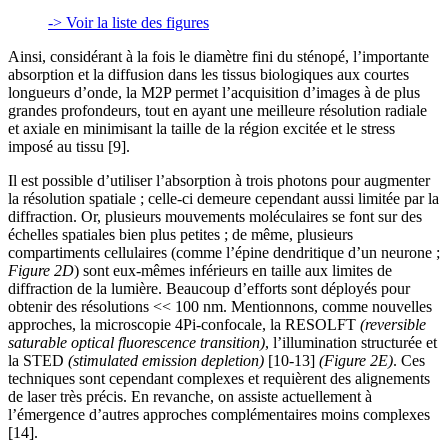
-> Voir la liste des figures
Ainsi, considérant à la fois le diamètre fini du sténopé, l’importante
absorption et la diffusion dans les tissus biologiques aux courtes
longueurs d’onde, la M2P permet l’acquisition d’images à de plus
grandes profondeurs, tout en ayant une meilleure résolution radiale
et axiale en minimisant la taille de la région excitée et le stress
imposé au tissu [9].
Il est possible d’utiliser l’absorption à trois photons pour augmenter
la résolution spatiale ; celle-ci demeure cependant aussi limitée par la
diffraction. Or, plusieurs mouvements moléculaires se font sur des
échelles spatiales bien plus petites ; de même, plusieurs
compartiments cellulaires (comme l’épine dendritique d’un neurone ;
Figure 2D
) sont eux-mêmes inférieurs en taille aux limites de
diffraction de la lumière. Beaucoup d’efforts sont déployés pour
obtenir des résolutions << 100 nm. Mentionnons, comme nouvelles
approches, la microscopie 4Pi-confocale, la RESOLFT
(reversible
saturable optical fluorescence transition)
, l’illumination structurée et
la STED
(stimulated emission depletion)
[10-13]
(Figure 2E)
. Ces
techniques sont cependant complexes et requièrent des alignements
de laser très précis. En revanche, on assiste actuellement à
l’émergence d’autres approches complémentaires moins complexes
[14].