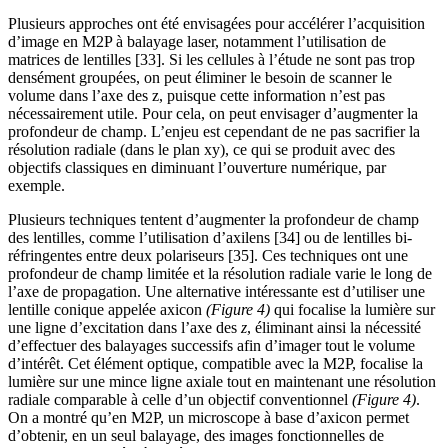
Plusieurs approches ont été envisagées pour accélérer l’acquisition
d’image en M2P à balayage laser, notamment l’utilisation de
matrices de lentilles [33]. Si les cellules à l’étude ne sont pas trop
densément groupées, on peut éliminer le besoin de scanner le
volume dans l’axe des z, puisque cette information n’est pas
nécessairement utile. Pour cela, on peut envisager d’augmenter la
profondeur de champ. L’enjeu est cependant de ne pas sacrifier la
résolution radiale (dans le plan xy), ce qui se produit avec des
objectifs classiques en diminuant l’ouverture numérique, par
exemple.
Plusieurs techniques tentent d’augmenter la profondeur de champ
des lentilles, comme l’utilisation d’axilens [34] ou de lentilles bi-
réfringentes entre deux polariseurs [35]. Ces techniques ont une
profondeur de champ limitée et la résolution radiale varie le long de
l’axe de propagation. Une alternative intéressante est d’utiliser une
lentille conique appelée axicon
(Figure 4)
qui focalise la lumière sur
une ligne d’excitation dans l’axe des
z
, éliminant ainsi la nécessité
d’effectuer des balayages successifs afin d’imager tout le volume
d’intérêt. Cet élément optique, compatible avec la M2P, focalise la
lumière sur une mince ligne axiale tout en maintenant une résolution
radiale comparable à celle d’un objectif conventionnel
(Figure 4)
.
On a montré qu’en M2P, un microscope à base d’axicon permet
d’obtenir, en un seul balayage, des images fonctionnelles de