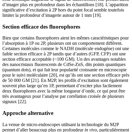
d’imager plus en profondeur dans les échantillons [18]. L’apparition
significative d’excitation à 2P hors du point focal semble toutefois
limiter la profondeur d’imagerie autour de 1 mm [19].
Section efficace des fluorophores
Bien que certains fluorophores aient les mêmes caractéristiques pour
l’absorption à 1P ou 2P, plusieurs ont un comportement différent.
Certaines molécules comme le NADH (molécule endogène) ont une
faible section efficace à 2P tandis que d’autres (GFP, CFP) ont une
section efficace acceptable (~100 GM). Un des avantages notables
des nanocristaux fluorescents de CdSe-ZnS, dits points quantiques
(quantum dots), et qui fait leur popularité croissante en microscopie
pour le suivi moléculaire [20], est qu’ils ont une section efficace près
de 50 000 GM [21]. En M2P, les profils d’excitation sont également
souvent plus large qu’en 1P, permettant d’exciter plus facilement
deux fluorophores avec la même longueur d’onde, ce qui peut être
très avantageux pour l’analyse par corrélation croisée de plusieurs
signaux [22].
Approche alternative
La venue de micro-endoscopes utilisant la technologie du M2P
permet d’aller beaucoup plus en profondeur
in vivo
, particulièrement