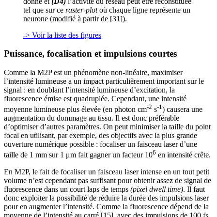
donné et
(D4)
l’activité du réseau peut être reconstituée
tel que sur ce
raster-plot
où chaque ligne représente un
neurone (modifié à partir de [31]).
-> Voir la liste des figures
Puissance, focalisation et impulsions courtes
Comme la M2P est un phénomène non-linéaire, maximiser
l’intensité lumineuse a un impact particulièrement important sur le
signal : en doublant l’intensité lumineuse d’excitation, la
fluorescence émise est quadruplée. Cependant, une intensité
-2
-1
moyenne lumineuse plus élevée (en photon cm
s
) causera une
augmentation du dommage au tissu. Il est donc préférable
d’optimiser d’autres paramètres. On peut minimiser la taille du point
focal en utilisant, par exemple, des objectifs avec la plus grande
ouverture numérique possible : focaliser un faisceau laser d’une
6
taille de 1 mm sur 1 μm fait gagner un facteur 10
en intensité crête.
En M2P, le fait de focaliser un faisceau laser intense en un tout petit
volume n’est cependant pas suffisant pour obtenir assez de signal de
fluorescence dans un court laps de temps
(pixel dwell time)
. Il faut
donc exploiter la possibilité de réduire la durée des impulsions laser
pour en augmenter l’intensité. Comme la fluorescence dépend de la
moyenne de l’intensité au carré [15], avec des impulsions de 100 fs