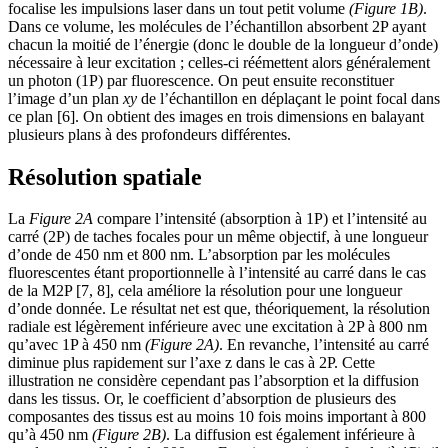
focalise les impulsions laser dans un tout petit volume
(Figure 1B)
.
Dans ce volume, les molécules de l’échantillon absorbent 2P ayant
chacun la moitié de l’énergie (donc le double de la longueur d’onde)
nécessaire à leur excitation ; celles-ci réémettent alors généralement
un photon (1P) par fluorescence. On peut ensuite reconstituer
l’image d’un plan
xy
de l’échantillon en déplaçant le point focal dans
ce plan [6]. On obtient des images en trois dimensions en balayant
plusieurs plans à des profondeurs différentes.
Résolution spatiale
La
Figure 2A
compare l’intensité (absorption à 1P) et l’intensité au
carré (2P) de taches focales pour un même objectif, à une longueur
d’onde de 450 nm et 800 nm. L’absorption par les molécules
fluorescentes étant proportionnelle à l’intensité au carré dans le cas
de la M2P [7, 8], cela améliore la résolution pour une longueur
d’onde donnée. Le résultat net est que, théoriquement, la résolution
radiale est légèrement inférieure avec une excitation à 2P à 800 nm
qu’avec 1P à 450 nm
(Figure 2A)
. En revanche, l’intensité au carré
diminue plus rapidement sur l’axe z dans le cas à 2P. Cette
illustration ne considère cependant pas l’absorption et la diffusion
dans les tissus. Or, le coefficient d’absorption de plusieurs des
composantes des tissus est au moins 10 fois moins important à 800
qu’à 450 nm
(Figure 2B)
. La diffusion est également inférieure à