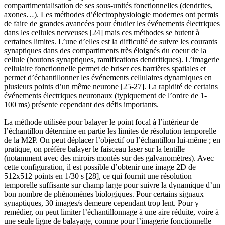
compartimentalisation de ses sous-unités fonctionnelles (dendrites,
axones…). Les méthodes d’électrophysiologie modernes ont permis
de faire de grandes avancées pour étudier les événements électriques
dans les cellules nerveuses [24] mais ces méthodes se butent à
certaines limites. L’une d’elles est la difficulté de suivre les courants
synaptiques dans des compartiments très éloignés du coeur de la
cellule (boutons synaptiques, ramifications dendritiques). L’imagerie
cellulaire fonctionnelle permet de briser ces barrières spatiales et
permet d’échantillonner les événements cellulaires dynamiques en
plusieurs points d’un même neurone [25-27]. La rapidité de certains
événements électriques neuronaux (typiquement de l’ordre de 1-
100 ms) présente cependant des défis importants.
La méthode utilisée pour balayer le point focal à l’intérieur de
l’échantillon détermine en partie les limites de résolution temporelle
de la M2P. On peut déplacer l’objectif ou l’échantillon lui-même ; en
pratique, on préfère balayer le faisceau laser sur la lentille
(notamment avec des miroirs montés sur des galvanomètres). Avec
cette configuration, il est possible d’obtenir une image 2D de
512x512 points en 1/30 s [28], ce qui fournit une résolution
temporelle suffisante sur champ large pour suivre la dynamique d’un
bon nombre de phénomènes biologiques. Pour certains signaux
synaptiques, 30 images/s demeure cependant trop lent. Pour y
remédier, on peut limiter l’échantillonnage à une aire réduite, voire à
une seule ligne de balayage, comme pour l’imagerie fonctionnelle