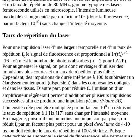
et un taux de répétition de 80 MHz, gamme typique des lasers
femtoseconde utilisés en microscopie, l’intensité lumineuse
5
maximale est augmentée par un facteur 10
(donc la fluorescence,
10
par un facteur 10
) sans changer l’intensité moyenne.
Taux de répétition du laser
Pour une impulsion laser d’une largeur temporelle τ et d’un taux de
n-1
répétition f
le signal de fluorescence est proportionnel à 1/(τf
)
r,
r
[16], où n est le nombre de photons absorbés (n = 2 pour l’A2P).
Pour augmenter le signal, on peut donc envisager d’utiliser des
impulsions plus courtes et un taux de répétition plus faible.
Cependant, des impulsions de durée inférieure à 100 fs subiraient un
élargissement temporel (dispersion) dans les composantes optiques
et dans les tissus. D’autre part, pour réduire f
, l’utilisation d’un
r
amplificateur régénératif permet d’additionner plusieurs impulsions
successives afin de produire une impulsion géante
(Figure 3B)
.
8
L’intensité crête peut être multipliée par un facteur 10
en réduisant
le taux de répétition à 1 Hz [17] sans changer l’intensité moyenne.
En imagerie, puisqu’il faut au moins une impulsion par pixel, on
réduit f
par un facteur plus petit ; pour un pixel
dwell time
de 4-10
r
μs, on doit réduire le taux de répétition à 100-250 kHz. Puisque
cette technique augmente le signal de fluorescence, elle permet aussi