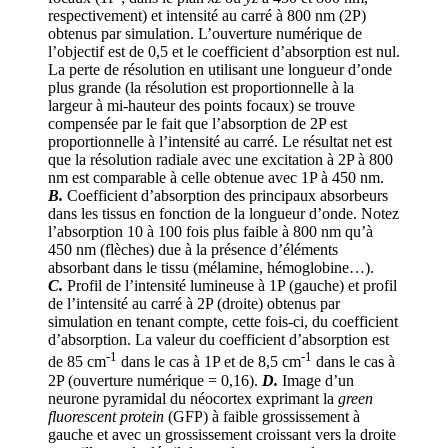
respectivement) et intensité au carré à 800 nm (2P)
obtenus par simulation. L’ouverture numérique de
l’objectif est de 0,5 et le coefficient d’absorption est nul.
La perte de résolution en utilisant une longueur d’onde
plus grande (la résolution est proportionnelle à la
largeur à mi-hauteur des points focaux) se trouve
compensée par le fait que l’absorption de 2P est
proportionnelle à l’intensité au carré. Le résultat net est
que la résolution radiale avec une excitation à 2P à 800
nm est comparable à celle obtenue avec 1P à 450 nm.
B.
Coefficient d’absorption des principaux absorbeurs
dans les tissus en fonction de la longueur d’onde. Notez
l’absorption 10 à 100 fois plus faible à 800 nm qu’à
450 nm (flèches) due à la présence d’éléments
absorbant dans le tissu (mélamine, hémoglobine…).
C.
Profil de l’intensité lumineuse à 1P (gauche) et profil
de l’intensité au carré à 2P (droite) obtenus par
simulation en tenant compte, cette fois-ci, du coefficient
d’absorption. La valeur du coefficient d’absorption est
-1
-1
de 85 cm
dans le cas à 1P et de 8,5 cm
dans le cas à
2P (ouverture numérique = 0,16).
D.
Image d’un
neurone pyramidal du néocortex exprimant la
green
fluorescent protein
(GFP) à faible grossissement à
gauche et avec un grossissement croissant vers la droite