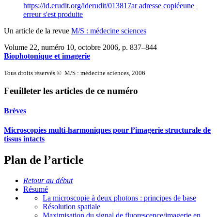
https://id.erudit.org/iderudit/013817ar
adresse copiée
une
erreur s'est produite
Un article de la revue
M/S : médecine sciences
Volume 22, numéro 10, octobre 2006
, p. 837–844
Biophotonique et imagerie
Tous droits réservés © M/S : médecine sciences, 2006
Feuilleter les articles de ce numéro
Brèves
Microscopies multi-harmoniques pour l’imagerie structurale de
tissus intacts
Plan de l’article
Retour au début
Résumé
La microscopie à deux photons : principes de base
Résolution spatiale
Maximisation du signal de fluorescence/imagerie en