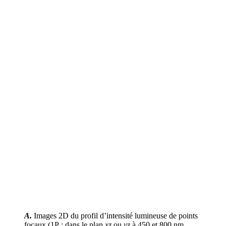
A.
Images 2D du profil d’intensité lumineuse de points
focaux (1P ; dans le plan
xz
ou
yz
à 450 et 800 nm,