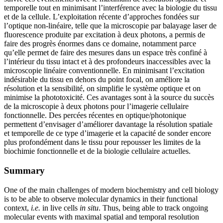
temporelle tout en minimisant l’interférence avec la biologie du tissu
et de la cellule. L’exploitation récente d’approches fondées sur
l’optique non-linéaire, telle que la microscopie par balayage laser de
fluorescence produite par excitation à deux photons, a permis de
faire des progrès énormes dans ce domaine, notamment parce
qu’elle permet de faire des mesures dans un espace très confiné à
l’intérieur du tissu intact et à des profondeurs inaccessibles avec la
microscopie linéaire conventionnelle. En minimisant l’excitation
indésirable du tissu en dehors du point focal, on améliore la
résolution et la sensibilité, on simplifie le système optique et on
minimise la phototoxicité. Ces avantages sont à la source du succès
de la microscopie à deux photons pour l’imagerie cellulaire
fonctionnelle. Des percées récentes en optique/photonique
permettent d’envisager d’améliorer davantage la résolution spatiale
et temporelle de ce type d’imagerie et la capacité de sonder encore
plus profondément dans le tissu pour repousser les limites de la
biochimie fonctionnelle et de la biologie cellulaire actuelles.
Summary
One of the main challenges of modern biochemistry and cell biology
is to be able to observe molecular dynamics in their functional
context,
i.e.
in live cells
in situ
. Thus, being able to track ongoing
molecular events with maximal spatial and temporal resolution