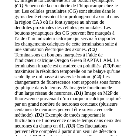
C.
Imagerie fonctionnelle sur un bouton synaptique.
(C1)
Schéma de la circuiterie de l’hippocampe chez le
rat. Les cellules granulaires (CG) sont situées dans le
gyrus denté et envoient leur prolongement axonal dans
la région CA3 où ils font synapse au niveau de
dendrites proximales des cellules pyramidales. Les
boutons synaptiques des CG peuvent être marqués à
l’aide d’un indicateur calcique qui servira à rapporter
les changements calciques de cette terminaison suite à
une stimulation électrique des axones.
(C2)
Terminaisons en boutons marquées à l’aide de
l’indicateur calcique Oregon Green BAPTA1-AM. La
terminaison imagée est encadrée en pointillés.
(C3)
Pour
maximiser la résolution temporelle on ne balaye qu’une
seule ligne qui passe à travers le bouton.
(C4)
Les
changements de fluorescence sont rapportés sous forme
graphique dans le temps.
D.
Imagerie fonctionnelle
d’un large réseau de neurones.
(D1)
Image en M2P de
fluorescence provenant d’un marqueur calcique capturé
par un grand nombre de neurones corticaux (plusieurs
centaines de neurones peuvent être suivis avec cette
méthode).
(D2)
Exemple de tracés rapportant la
fluctuation de fluorescence dans le temps dans deux des
neurones du champ en d1.
(D3)
Ces fluctuations
peuvent être comptées à partir d’un seuil de détection