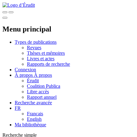
Menu principal
Types de publications
Revues
Thèses et mémoires
Livres et actes
Rapports de recherche
Connexion
À propos
À propos
Érudit
Coalition Publica
Libre accès
Rapport annuel
Recherche avancée
FR
Français
English
Ma bibliothèque
Recherche simple