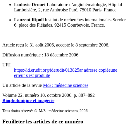
Ludovic Drouet
Laboratoire d’angiohématologie,
Hôpital
Lariboisière,
2, rue Ambroise Paré,
75010 Paris,
France.
Laurent Ripoll
Institut de recherches internationales Servier,
6, place des Pléiades,
92415 Courbevoie,
France.
Article reçu le 31 août 2006, accepté le 8 septembre 2006.
Diffusion numérique : 18 décembre 2006
URI
https://id.erudit.org/iderudit/013825ar
adresse copiée
une
erreur s'est produite
Un article de la revue
M/S : médecine sciences
Volume 22, numéro 10, octobre 2006
, p. 887–892
Biophotonique et imagerie
Tous droits réservés © M/S : médecine sciences, 2006
Feuilleter les articles de ce numéro