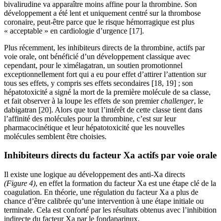
bivalirudine va apparaître moins affine pour la thrombine. Son
développement a été lent et uniquement centré sur la thrombose
coronaire, peut-être parce que le risque hémorragique est plus
« acceptable » en cardiologie d’urgence [17].
Plus récemment, les inhibiteurs directs de la thrombine, actifs par
voie orale, ont bénéficié d’un développement classique avec
cependant, pour le ximélagatran, un soutien promotionnel
exceptionnellement fort qui a eu pour effet d’attirer l’attention sur
tous ses effets, y compris ses effets secondaires [18, 19] ; son
hépatotoxicité a signé la mort de la première molécule de sa classe,
et fait observer à la loupe les effets de son premier
challenger
, le
dabigatran [20]. Alors que tout l’intérêt de cette classe tient dans
l’affinité des molécules pour la thrombine, c’est sur leur
pharmacocinétique et leur hépatotoxicité que les nouvelles
molécules semblent être choisies.
Inhibiteurs directs du facteur Xa actifs par voie orale
Il existe une logique au développement des anti-Xa directs
(Figure 4)
, en effet la formation du facteur Xa est une étape clé de la
coagulation. En théorie, une régulation du facteur Xa a plus de
chance d’être calibrée qu’une intervention à une étape initiale ou
terminale. Cela est conforté par les résultats obtenus avec l’inhibition
indirecte du facteur Xa par le fondaparinux.