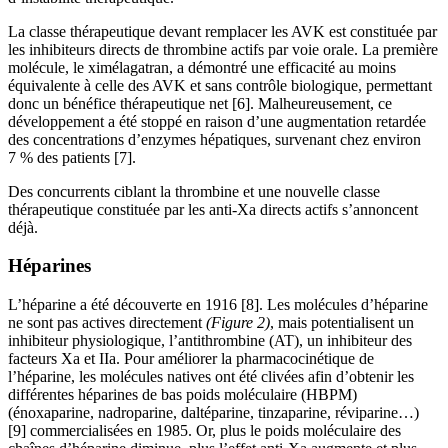
La classe thérapeutique devant remplacer les AVK est constituée par
les inhibiteurs directs de thrombine actifs par voie orale. La première
molécule, le ximélagatran, a démontré une efficacité au moins
équivalente à celle des AVK et sans contrôle biologique, permettant
donc un bénéfice thérapeutique net [6]. Malheureusement, ce
développement a été stoppé en raison d’une augmentation retardée
des concentrations d’enzymes hépatiques, survenant chez environ
7 % des patients [7].
Des concurrents ciblant la thrombine et une nouvelle classe
thérapeutique constituée par les anti-Xa directs actifs s’annoncent
déjà.
Héparines
L’héparine a été découverte en 1916 [8]. Les molécules d’héparine
ne sont pas actives directement
(Figure 2)
, mais potentialisent un
inhibiteur physiologique, l’antithrombine (AT), un inhibiteur des
facteurs Xa et IIa. Pour améliorer la pharmacocinétique de
l’héparine, les molécules natives ont été clivées afin d’obtenir les
différentes héparines de bas poids moléculaire (HBPM)
(énoxaparine, nadroparine, daltéparine, tinzaparine, réviparine…)
[9] commercialisées en 1985. Or, plus le poids moléculaire des