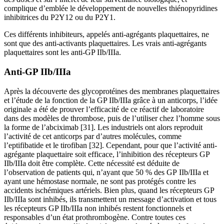
complique d’emblée le développement de nouvelles thiénopyridines
inhibitrices du P2Y12 ou du P2Y1.
Ces différents inhibiteurs, appelés anti-agrégants plaquettaires, ne
sont que des anti-activants plaquettaires. Les vrais anti-agrégants
plaquettaires sont les anti-GP IIb/IIIa.
Anti-GP IIb/IIIa
Après la découverte des glycoprotéines des membranes plaquettaires
et l’étude de la fonction de la GP IIb/IIIa grâce à un anticorps, l’idée
originale a été de prouver l’efficacité de ce réactif de laboratoire
dans des modèles de thrombose, puis de l’utiliser chez l’homme sous
la forme de l’abciximab [31]. Les industriels ont alors reproduit
l’activité de cet anticorps par d’autres molécules, comme
l’eptifibatide et le tirofiban [32]. Cependant, pour que l’activité anti-
agrégante plaquettaire soit efficace, l’inhibition des récepteurs GP
IIb/IIIa doit être complète. Cette nécessité est déduite de
l’observation de patients qui, n’ayant que 50 % des GP IIb/IIIa et
ayant une hémostase normale, ne sont pas protégés contre les
accidents ischémiques artériels. Bien plus, quand les récepteurs GP
IIb/IIIa sont inhibés, ils transmettent un message d’activation et tous
les récepteurs GP IIb/IIIa non inhibés restent fonctionnels et
responsables d’un état prothrombogène. Contre toutes ces