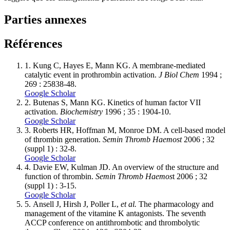
Parties annexes
Références
1.
Kung C, Hayes E, Mann KG. A membrane-mediated
catalytic event in prothrombin activation.
J Biol Chem
1994 ;
269 : 25838-48.
Google Scholar
2.
Butenas S, Mann KG. Kinetics of human factor VII
activation.
Biochemistry
1996 ; 35 : 1904-10.
Google Scholar
3.
Roberts HR, Hoffman M, Monroe DM. A cell-based model
of thrombin generation.
Semin Thromb Haemost
2006 ; 32
(suppl 1) : 32-8.
Google Scholar
4.
Davie EW, Kulman JD. An overview of the structure and
function of thrombin.
Semin Thromb Haemos
t 2006 ; 32
(suppl 1) : 3-15.
Google Scholar
5.
Ansell J, Hirsh J, Poller L,
et al.
The pharmacology and
management of the vitamine K antagonists. The seventh
ACCP conference on antithrombotic and thrombolytic