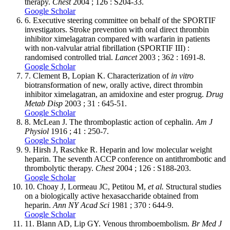
therapy.
Chest
2004 ; 126 : S204-33.
Google Scholar
6.
Executive steering committee on behalf of the SPORTIF
investigators. Stroke prevention with oral direct thrombin
inhibitor ximelagatran compared with warfarin in patients
with non-valvular atrial fibrillation (SPORTIF III) :
randomised controlled trial.
Lancet
2003 ; 362 : 1691-8.
Google Scholar
7.
Clement B, Lopian K. Characterization of
in vitro
biotransformation of new, orally active, direct thrombin
inhibitor ximelagatran, an amidoxine and ester progrug.
Drug
Metab Disp
2003 ; 31 : 645-51.
Google Scholar
8.
McLean J. The thromboplastic action of cephalin.
Am J
Physiol
1916 ; 41 : 250-7.
Google Scholar
9.
Hirsh J, Raschke R. Heparin and low molecular weight
heparin. The seventh ACCP conference on antithrombotic and
thrombolytic therapy.
Chest
2004 ; 126 : S188-203.
Google Scholar
10.
Choay J, Lormeau JC, Petitou M,
et al.
Structural studies
on a biologically active hexasaccharide obtained from
heparin.
Ann NY Acad Sci
1981 ; 370 : 644-9.
Google Scholar
11.
Blann AD, Lip GY. Venous thromboembolism.
Br Med J