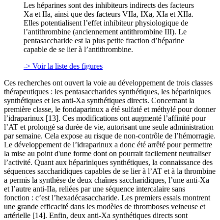
Les héparines sont des inhibiteurs indirects des facteurs
Xa et IIa, ainsi que des facteurs VIIa, IXa, XIa et XIIa.
Elles potentialisent l’effet inhibiteur physiologique de
l’antithrombine (anciennement antithrombine III). Le
pentasaccharide est la plus petite fraction d’héparine
capable de se lier à l’antithrombine.
-> Voir la liste des figures
Ces recherches ont ouvert la voie au développement de trois classes
thérapeutiques : les pentasaccharides synthétiques, les hépariniques
synthétiques et les anti-Xa synthétiques directs. Concernant la
première classe, le fondaparinux a été sulfaté et méthylé pour donner
l’idraparinux [13]. Ces modifications ont augmenté l’affinité pour
l’AT et prolongé sa durée de vie, autorisant une seule administration
par semaine. Cela expose au risque de non-contrôle de l’hémorragie.
Le développement de l’idraparinux a donc été arrêté pour permettre
la mise au point d'une forme dont on pourrait facilement neutraliser
l’activité. Quant aux hépariniques synthétiques, la connaissance des
séquences saccharidiques capables de se lier à l’AT et à la thrombine
a permis la synthèse de deux chaînes saccharidiques, l’une anti-Xa
et l’autre anti-IIa, reliées par une séquence intercalaire sans
fonction : c’est l’hexadécasaccharide. Les premiers essais montrent
une grande efficacité dans les modèles de thromboses veineuse et
artérielle [14]. Enfin, deux anti-Xa synthétiques directs sont