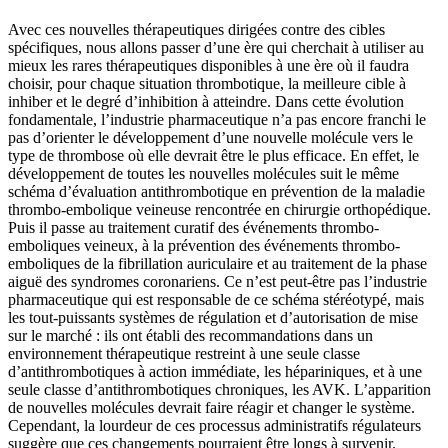
Avec ces nouvelles thérapeutiques dirigées contre des cibles
spécifiques, nous allons passer d’une ère qui cherchait à utiliser au
mieux les rares thérapeutiques disponibles à une ère où il faudra
choisir, pour chaque situation thrombotique, la meilleure cible à
inhiber et le degré d’inhibition à atteindre. Dans cette évolution
fondamentale, l’industrie pharmaceutique n’a pas encore franchi le
pas d’orienter le développement d’une nouvelle molécule vers le
type de thrombose où elle devrait être le plus efficace. En effet, le
développement de toutes les nouvelles molécules suit le même
schéma d’évaluation antithrombotique en prévention de la maladie
thrombo-embolique veineuse rencontrée en chirurgie orthopédique.
Puis il passe au traitement curatif des événements thrombo-
emboliques veineux, à la prévention des événements thrombo-
emboliques de la fibrillation auriculaire et au traitement de la phase
aiguë des syndromes coronariens. Ce n’est peut-être pas l’industrie
pharmaceutique qui est responsable de ce schéma stéréotypé, mais
les tout-puissants systèmes de régulation et d’autorisation de mise
sur le marché : ils ont établi des recommandations dans un
environnement thérapeutique restreint à une seule classe
d’antithrombotiques à action immédiate, les hépariniques, et à une
seule classe d’antithrombotiques chroniques, les AVK. L’apparition
de nouvelles molécules devrait faire réagir et changer le système.
Cependant, la lourdeur de ces processus administratifs régulateurs
suggère que ces changements pourraient être longs à survenir.