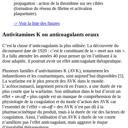
propagation : action de la thrombine sur ses cibles
(formation du réseau de fibrine et activation
plaquettaire).
-> Voir la liste des figures
Antivitamines K ou anticoagulants oraux
C’est la classe d’anticoagulants la plus utilisée. La découverte du
dicoumarol date de 1920 : c’est le constituant de la « mort aux rats ».
Il a fallu attendre les années 40 pour penser qu’en l’utilisant à la
dose adaptée, il pourrait avoir un effet anticoagulant thérapeutique.
Plusieurs familles d’antivitamines K (AVK), notamment les
indanediones et les coumariniques, sont aujourd’hui disponibles [5].
La warfarine est le plus prescrit des AVK dans le monde.
L’acénocoumarol, largement prescrit en France, a une durée de vie
plus courte que la warfarine. Son utilisation dans le but d’avoir un
effet «
on-off
» plus rapide est un manque de compréhension de la
physiologie de la coagulation et du mode d’action des AVK car
l’essentiel de l’effet «
on-off
» des AVK n’est pas dû à la
pharmacocinétique du produit, mais à la durée de vie des facteurs de
coagulation. Ainsi, l’utilisation d’un AVK à durée de vie courte
n’améliore pas l’effet anticoagulant, mais aggrave le risque
d’instabilité thérapeutique.