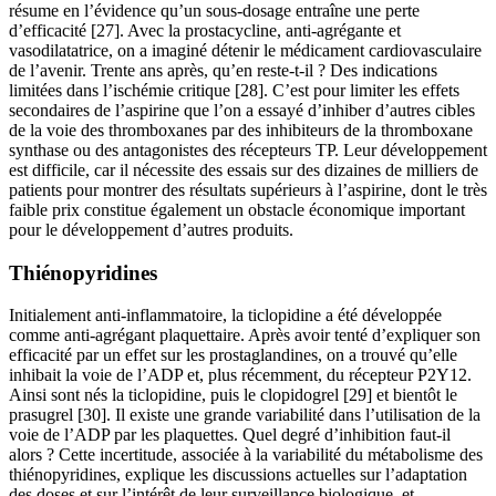
résume en l’évidence qu’un sous-dosage entraîne une perte
d’efficacité [27]. Avec la prostacycline, anti-agrégante et
vasodilatatrice, on a imaginé détenir le médicament cardiovasculaire
de l’avenir. Trente ans après, qu’en reste-t-il ? Des indications
limitées dans l’ischémie critique [28]. C’est pour limiter les effets
secondaires de l’aspirine que l’on a essayé d’inhiber d’autres cibles
de la voie des thromboxanes par des inhibiteurs de la thromboxane
synthase ou des antagonistes des récepteurs TP. Leur développement
est difficile, car il nécessite des essais sur des dizaines de milliers de
patients pour montrer des résultats supérieurs à l’aspirine, dont le très
faible prix constitue également un obstacle économique important
pour le développement d’autres produits.
Thiénopyridines
Initialement anti-inflammatoire, la ticlopidine a été développée
comme anti-agrégant plaquettaire. Après avoir tenté d’expliquer son
efficacité par un effet sur les prostaglandines, on a trouvé qu’elle
inhibait la voie de l’ADP et, plus récemment, du récepteur P2Y12.
Ainsi sont nés la ticlopidine, puis le clopidogrel [29] et bientôt le
prasugrel [30]. Il existe une grande variabilité dans l’utilisation de la
voie de l’ADP par les plaquettes. Quel degré d’inhibition faut-il
alors ? Cette incertitude, associée à la variabilité du métabolisme des
thiénopyridines, explique les discussions actuelles sur l’adaptation
des doses et sur l’intérêt de leur surveillance biologique, et