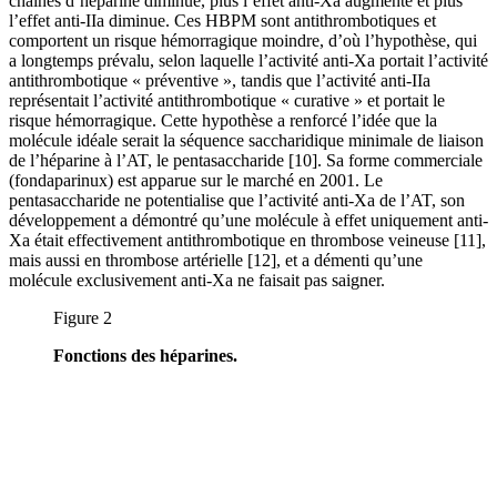
chaînes d’héparine diminue, plus l’effet anti-Xa augmente et plus
l’effet anti-IIa diminue. Ces HBPM sont antithrombotiques et
comportent un risque hémorragique moindre, d’où l’hypothèse, qui
a longtemps prévalu, selon laquelle l’activité anti-Xa portait l’activité
antithrombotique « préventive », tandis que l’activité anti-IIa
représentait l’activité antithrombotique « curative » et portait le
risque hémorragique. Cette hypothèse a renforcé l’idée que la
molécule idéale serait la séquence saccharidique minimale de liaison
de l’héparine à l’AT, le pentasaccharide [10]. Sa forme commerciale
(fondaparinux) est apparue sur le marché en 2001. Le
pentasaccharide ne potentialise que l’activité anti-Xa de l’AT, son
développement a démontré qu’une molécule à effet uniquement anti-
Xa était effectivement antithrombotique en thrombose veineuse [11],
mais aussi en thrombose artérielle [12], et a démenti qu’une
molécule exclusivement anti-Xa ne faisait pas saigner.
Figure 2
Fonctions des héparines.