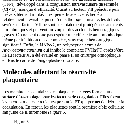
(TFPI), développé dans la coagulation intravasculaire disséminée
(CIVD), manque d’efficacité. Quant au facteur VII préactivé puis
irréversiblement inhibé, il est peu efficace ; cet échec était
relativement prévisible, puisqu’en pathologie humaine, les déficits
sévères en facteur VII ne sont pas totalement protégés des accidents
thrombotiques et peuvent provoquer des accidents hémorragiques
graves. On ne peut donc pas espérer une efficacité antithrombotique,
même par inhibition quasi complète, sans risque hémorragique
significatif. Enfin, le NAPc-2, un polypeptide extrait de
Ancylostoma caninum
qui inhibe le complexe FVIIa/FT après s’être
lié au facteur X, a été évalué en phase II en chirurgie orthopédique
et dans le cadre de l’angioplastie coronaire.
Molécules affectant la réactivité
plaquettaire
Les membranes cellulaires des plaquettes activées forment une
surface d’assemblage pour les facteurs de coagulation. Elles fixent
les microparticules circulantes portant le FT qui permet de débuter la
coagulation. En retour, les plaquettes sont la première cible cellulaire
sanguine de la thrombine
(Figure 5)
.
Figure 5