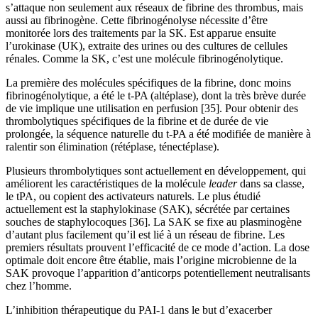
s’attaque non seulement aux réseaux de fibrine des thrombus, mais
aussi au fibrinogène. Cette fibrinogénolyse nécessite d’être
monitorée lors des traitements par la SK. Est apparue ensuite
l’urokinase (UK), extraite des urines ou des cultures de cellules
rénales. Comme la SK, c’est une molécule fibrinogénolytique.
La première des molécules spécifiques de la fibrine, donc moins
fibrinogénolytique, a été le t-PA (altéplase), dont la très brève durée
de vie implique une utilisation en perfusion [35]. Pour obtenir des
thrombolytiques spécifiques de la fibrine et de durée de vie
prolongée, la séquence naturelle du t-PA a été modifiée de manière à
ralentir son élimination (rétéplase, ténectéplase).
Plusieurs thrombolytiques sont actuellement en développement, qui
améliorent les caractéristiques de la molécule
leader
dans sa classe,
le tPA, ou copient des activateurs naturels. Le plus étudié
actuellement est la staphylokinase (SAK), sécrétée par certaines
souches de staphylocoques [36]. La SAK se fixe au plasminogène
d’autant plus facilement qu’il est lié à un réseau de fibrine. Les
premiers résultats prouvent l’efficacité de ce mode d’action. La dose
optimale doit encore être établie, mais l’origine microbienne de la
SAK provoque l’apparition d’anticorps potentiellement neutralisants
chez l’homme.
L’inhibition thérapeutique du PAI-1 dans le but d’exacerber