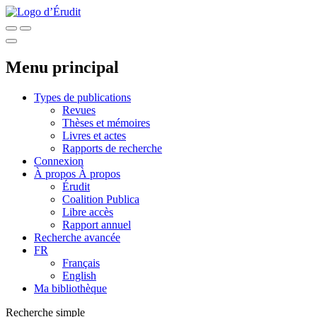
Menu principal
Types de publications
Revues
Thèses et mémoires
Livres et actes
Rapports de recherche
Connexion
À propos
À propos
Érudit
Coalition Publica
Libre accès
Rapport annuel
Recherche avancée
FR
Français
English
Ma bibliothèque
Recherche simple