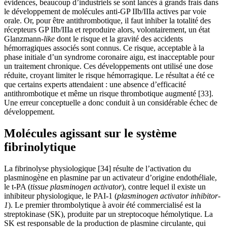
évidences, beaucoup d’industriels se sont lancés à grands frais dans
le développement de molécules anti-GP IIb/IIIa actives par voie
orale. Or, pour être antithrombotique, il faut inhiber la totalité des
récepteurs GP IIb/IIIa et reproduire alors, volontairement, un état
Glanzmann-
like
dont le risque et la gravité des accidents
hémorragiques associés sont connus. Ce risque, acceptable à la
phase initiale d’un syndrome coronaire aigu, est inacceptable pour
un traitement chronique. Ces développements ont utilisé une dose
réduite, croyant limiter le risque hémorragique. Le résultat a été ce
que certains experts attendaient : une absence d’efficacité
antithrombotique et même un risque thrombotique augmenté [33].
Une erreur conceptuelle a donc conduit à un considérable échec de
développement.
Molécules agissant sur le système
fibrinolytique
La fibrinolyse physiologique [34] résulte de l’activation du
plasminogène en plasmine par un activateur d’origine endothéliale,
le t-PA (
tissue plasminogen activator
), contre lequel il existe un
inhibiteur physiologique, le PAI-1 (
plasminogen activator inhibitor-
1
). Le premier thrombolytique à avoir été commercialisé est la
streptokinase (SK), produite par un streptocoque hémolytique. La
SK est responsable de la production de plasmine circulante, qui