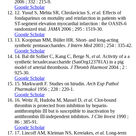
2006 ; 332 : 215-9.
Google Scholar
12.
Yusuf S, Mehta SR, Chrolavicius S,
et al.
Effects of
fondaparinux on mortality and reinfarction in patients with
ST-segment elevation myocardial infarction : the OASIS-6
randomized trial.
JAMA
2006 ; 295 : 1519-30.
Google Scholar
13.
Koopman MM, Büller HR. Short- and long-acting
synthetic pentasaccharides.
J Intern Med
2003 ; 254 : 335-42.
Google Scholar
14.
Bal dit Sollier C, Kang C, Berge N,
et al.
Activity of a a
synthetic hexadecasaccharide (SanOrg123781A) in a pig
model of arterial thrombosis.
J Thromb Haemost
2004 ; 2 :
925-30.
Google Scholar
15.
Markwardt F. Studies on hirudin.
Arch Exp Pathol
Pharmakol
1956 ; 228 : 220-1.
Google Scholar
16.
Weitz JI, Hudoba M, Massel D,
et al.
Clot-bound
thrombin is protected from inhibition by heparin-
antithrompbin III but is susceptible to inactivation by
antithrombin III-independent inhibitors.
J Clin Invest
1990 ;
86 : 385-91.
Google Scholar
17.
Lincoff AM, Kleiman NS, Kereiakes,
et al.
Long-term