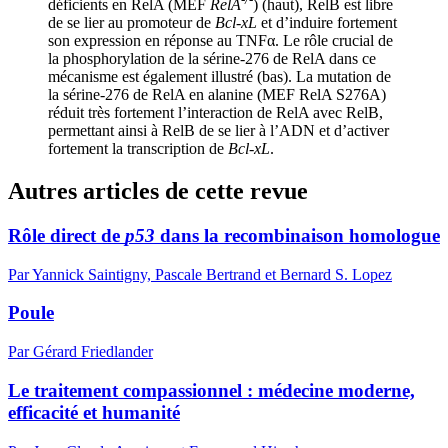
déficients en RelA (MEF
RelA
) (haut), RelB est libre
de se lier au promoteur de
Bcl-xL
et d’induire fortement
son expression en réponse au TNFα. Le rôle crucial de
la phosphorylation de la sérine-276 de RelA dans ce
mécanisme est également illustré (bas). La mutation de
la sérine-276 de RelA en alanine (MEF RelA S276A)
réduit très fortement l’interaction de RelA avec RelB,
permettant ainsi à RelB de se lier à l’ADN et d’activer
fortement la transcription de
Bcl-xL
.
Autres articles de cette revue
Rôle direct de
p53
dans la recombinaison homologue
Par Yannick Saintigny, Pascale Bertrand et Bernard S. Lopez
Poule
Par Gérard Friedlander
Le traitement compassionnel : médecine moderne,
efficacité et humanité