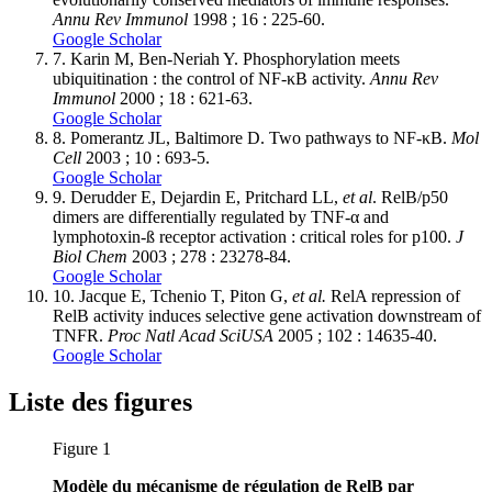
Annu Rev Immunol
1998 ; 16 : 225-60.
Google Scholar
7.
Karin M, Ben-Neriah Y. Phosphorylation meets
ubiquitination : the control of NF-κB activity.
Annu Rev
Immunol
2000 ; 18 : 621-63.
Google Scholar
8.
Pomerantz JL, Baltimore D. Two pathways to NF-κB.
Mol
Cell
2003 ; 10 : 693-5.
Google Scholar
9.
Derudder E, Dejardin E, Pritchard LL,
et al
. RelB/p50
dimers are differentially regulated by TNF-α and
lymphotoxin-ß receptor activation : critical roles for p100.
J
Biol Chem
2003 ; 278 : 23278-84.
Google Scholar
10.
Jacque E, Tchenio T, Piton G,
et al.
RelA repression of
RelB activity induces selective gene activation downstream of
TNFR.
Proc Natl Acad Sci
USA
2005 ; 102 : 14635-40.
Google Scholar
Liste des figures
Figure 1
Modèle du mécanisme de régulation de RelB par