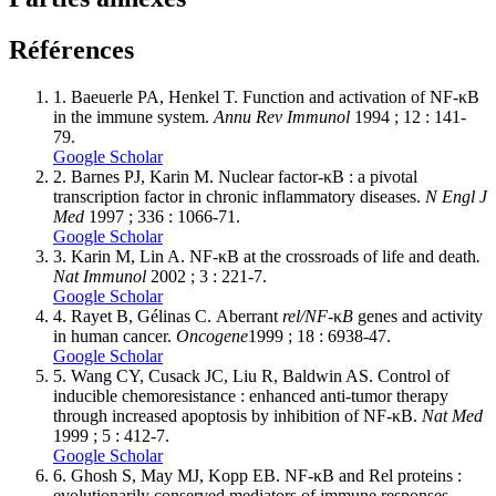
Références
1.
Baeuerle PA, Henkel T. Function and activation of NF-κB
in the immune system.
Annu Rev Immunol
1994 ; 12 : 141-
79.
Google Scholar
2.
Barnes PJ, Karin M. Nuclear factor-κB : a pivotal
transcription factor in chronic inflammatory diseases.
N Engl J
Med
1997 ; 336 : 1066-71.
Google Scholar
3.
Karin M, Lin A. NF-κB at the crossroads of life and death
.
Nat Immunol
2002 ; 3 : 221-7.
Google Scholar
4.
Rayet B, Gélinas C. Aberrant
rel/NF-
κ
B
genes and activity
in human cancer.
Oncogene
1999 ; 18 : 6938-47.
Google Scholar
5.
Wang CY, Cusack JC, Liu R, Baldwin AS. Control of
inducible chemoresistance : enhanced anti-tumor therapy
through increased apoptosis by inhibition of NF-κB.
Nat Med
1999 ; 5 : 412-7.
Google Scholar
6.
Ghosh S, May MJ, Kopp EB. NF-κB and Rel proteins :
evolutionarily conserved mediators of immune responses.