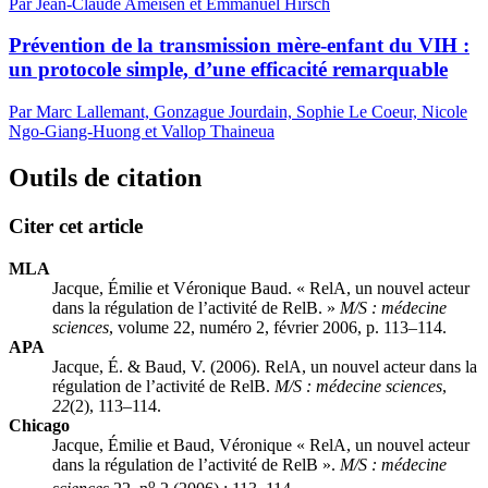
Par Jean-Claude Ameisen et Emmanuel Hirsch
Prévention de la transmission mère-enfant du VIH :
un protocole simple, d’une efficacité remarquable
Par Marc Lallemant, Gonzague Jourdain, Sophie Le Coeur, Nicole
Ngo-Giang-Huong et Vallop Thaineua
Outils de citation
Citer cet article
MLA
Jacque, Émilie et Véronique Baud. « RelA, un nouvel acteur
dans la régulation de l’activité de RelB. »
M/S : médecine
sciences
, volume 22, numéro 2, février 2006, p. 113–114.
APA
Jacque, É. & Baud, V. (2006). RelA, un nouvel acteur dans la
régulation de l’activité de RelB.
M/S : médecine sciences
,
22
(2), 113–114.
Chicago
Jacque, Émilie et Baud, Véronique « RelA, un nouvel acteur
dans la régulation de l’activité de RelB ».
M/S : médecine
o