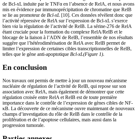
de Bcl-xL induite par le TNFα en l’absence de RelA, et nous avons
mis en évidence par immunoprécipitation de chromatine que RelB
se lie au promoteur de
Bcl-xL
[10]. Ces données révèlent donc que
l’activité répressive de RelA sur l’expression de Bcl-xL s’exerce
bien
via
la régulation de l’activité de RelB. La sérine-276 de RelA
étant cruciale pour la formation du complexe RelA/RelB et le
blocage de la liaison à l’ADN de RelB, l’ensemble de nos résultats
suggère que l’hétérodimérisation de RelA avec RelB permet de
limiter l’expression de certaines cibles transcriptionnelles de RelB,
telles que le gène anti-apoptotique
Bcl-xL
(Figure 1)
.
En conclusion
Nos travaux ont permis de mettre à jour un nouveau mécanisme
nucléaire de régulation de l’activité de RelB, qui repose sur son
association avec RelA, mais également de démontrer que cette
régulation croisée entre RelA et RelB est de toute première
importance dans le contrôle de l’expression de gènes cibles de NF-
κB. La découverte de ce mécanisme ouvre maintenant de nouveaux
champs d’investigation du rôle de RelB dans le contrôle de la
prolifération et de l’apoptose cellulaires, mais aussi dans la
progression tumorale.
Parties annexes