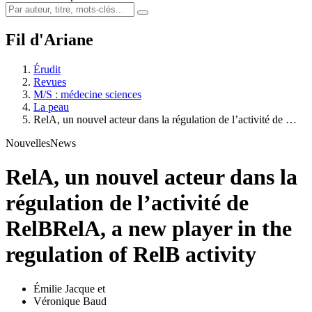
Fil d'Ariane
Érudit
Revues
M/S : médecine sciences
La peau
RelA, un nouvel acteur dans la régulation de l’activité de …
Nouvelles
News
RelA, un nouvel acteur dans la
régulation de l’activité de
RelB
RelA, a new player in the
regulation of RelB activity
Émilie Jacque
et
Véronique Baud