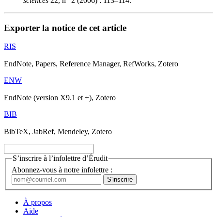
sciences
22, n
2 (2006) : 113–114.
Exporter la notice de cet article
RIS
EndNote, Papers, Reference Manager, RefWorks, Zotero
ENW
EndNote (version X9.1 et +), Zotero
BIB
BibTeX, JabRef, Mendeley, Zotero
S’inscrire à l’infolettre d’Érudit
Abonnez-vous à notre infolettre :
À propos
Aide