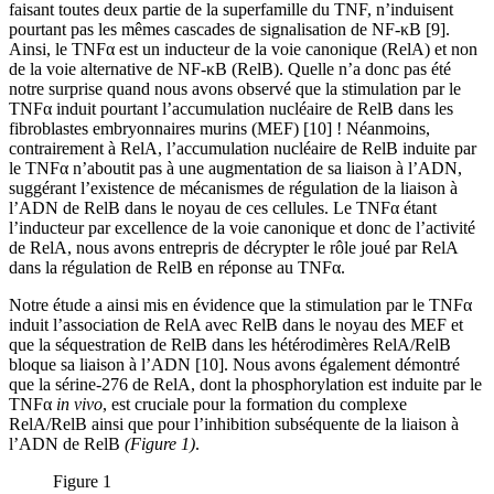
faisant toutes deux partie de la superfamille du TNF, n’induisent
pourtant pas les mêmes cascades de signalisation de NF-κB [9].
Ainsi, le TNFα est un inducteur de la voie canonique (RelA) et non
de la voie alternative de NF-κB (RelB). Quelle n’a donc pas été
notre surprise quand nous avons observé que la stimulation par le
TNFα induit pourtant l’accumulation nucléaire de RelB dans les
fibroblastes embryonnaires murins (MEF) [10] ! Néanmoins,
contrairement à RelA, l’accumulation nucléaire de RelB induite par
le TNFα n’aboutit pas à une augmentation de sa liaison à l’ADN,
suggérant l’existence de mécanismes de régulation de la liaison à
l’ADN de RelB dans le noyau de ces cellules. Le TNFα étant
l’inducteur par excellence de la voie canonique et donc de l’activité
de RelA, nous avons entrepris de décrypter le rôle joué par RelA
dans la régulation de RelB en réponse au TNFα.
Notre étude a ainsi mis en évidence que la stimulation par le TNFα
induit l’association de RelA avec RelB dans le noyau des MEF et
que la séquestration de RelB dans les hétérodimères RelA/RelB
bloque sa liaison à l’ADN [10]. Nous avons également démontré
que la sérine-276 de RelA, dont la phosphorylation est induite par le
TNFα
in vivo
, est cruciale pour la formation du complexe
RelA/RelB ainsi que pour l’inhibition subséquente de la liaison à
l’ADN de RelB
(Figure 1)
.
Figure 1