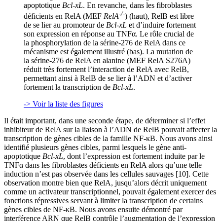
apoptotique
Bcl-xL
. En revanche, dans les fibroblastes
-/-
déficients en RelA (MEF
RelA
) (haut), RelB est libre
de se lier au promoteur de
Bcl-xL
et d’induire fortement
son expression en réponse au TNFα. Le rôle crucial de
la phosphorylation de la sérine-276 de RelA dans ce
mécanisme est également illustré (bas). La mutation de
la sérine-276 de RelA en alanine (MEF RelA S276A)
réduit très fortement l’interaction de RelA avec RelB,
permettant ainsi à RelB de se lier à l’ADN et d’activer
fortement la transcription de
Bcl-xL
.
-> Voir la liste des figures
Il était important, dans une seconde étape, de déterminer si l’effet
inhibiteur de RelA sur la liaison à l’ADN de RelB pouvait affecter la
transcription de gènes cibles de la famille NF-κB. Nous avons ainsi
identifié plusieurs gènes cibles, parmi lesquels le gène anti-
apoptotique
Bcl-xL
, dont l’expression est fortement induite par le
TNFα dans les fibroblastes déficients en RelA alors qu’une telle
induction n’est pas observée dans les cellules sauvages [10]. Cette
observation montre bien que RelA, jusqu’alors décrit uniquement
comme un activateur transcriptionnel, pouvait également exercer des
fonctions répressives servant à limiter la transcription de certains
gènes cibles de NF-κB. Nous avons ensuite démontré par
interférence ARN que RelB contrôle l’augmentation de l’expression