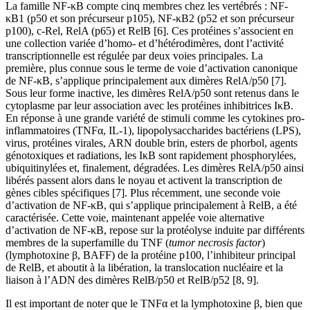
La famille NF-κB compte cinq membres chez les vertébrés : NF-
κB1 (p50 et son précurseur p105), NF-κB2 (p52 et son précurseur
p100), c-Rel, RelA (p65) et RelB [6]. Ces protéines s’associent en
une collection variée d’homo- et d’hétérodimères, dont l’activité
transcriptionnelle est régulée par deux voies principales. La
première, plus connue sous le terme de voie d’activation canonique
de NF-κB, s’applique principalement aux dimères RelA/p50 [7].
Sous leur forme inactive, les dimères RelA/p50 sont retenus dans le
cytoplasme par leur association avec les protéines inhibitrices IκB.
En réponse à une grande variété de stimuli comme les cytokines pro-
inflammatoires (TNFα, IL-1), lipopolysaccharides bactériens (LPS),
virus, protéines virales, ARN double brin, esters de phorbol, agents
génotoxiques et radiations, les IκB sont rapidement phosphorylées,
ubiquitinylées et, finalement, dégradées. Les dimères RelA/p50 ainsi
libérés passent alors dans le noyau et activent la transcription de
gènes cibles spécifiques [7]. Plus récemment, une seconde voie
d’activation de NF-κB, qui s’applique principalement à RelB, a été
caractérisée. Cette voie, maintenant appelée voie alternative
d’activation de NF-κB, repose sur la protéolyse induite par différents
membres de la superfamille du TNF (
tumor necrosis factor
)
(lymphotoxine β, BAFF) de la protéine p100, l’inhibiteur principal
de RelB, et aboutit à la libération, la translocation nucléaire et la
liaison à l’ADN des dimères RelB/p50 et RelB/p52 [8, 9].
Il est important de noter que le TNFα et la lymphotoxine β, bien que