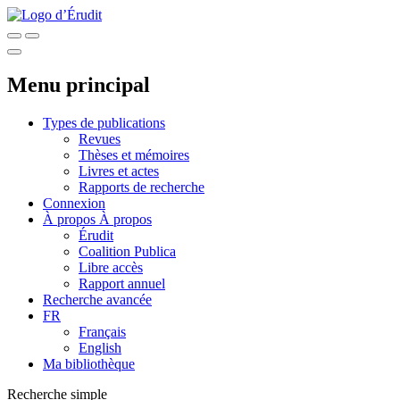
Menu principal
Types de publications
Revues
Thèses et mémoires
Livres et actes
Rapports de recherche
Connexion
À propos
À propos
Érudit
Coalition Publica
Libre accès
Rapport annuel
Recherche avancée
FR
Français
English
Ma bibliothèque
Recherche simple