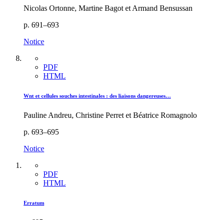
Nicolas Ortonne, Martine Bagot et Armand Bensussan
p. 691–693
Notice
PDF
HTML
Wnt et cellules souches intestinales : des liaisons dangereuses…
Pauline Andreu, Christine Perret et Béatrice Romagnolo
p. 693–695
Notice
PDF
HTML
Erratum