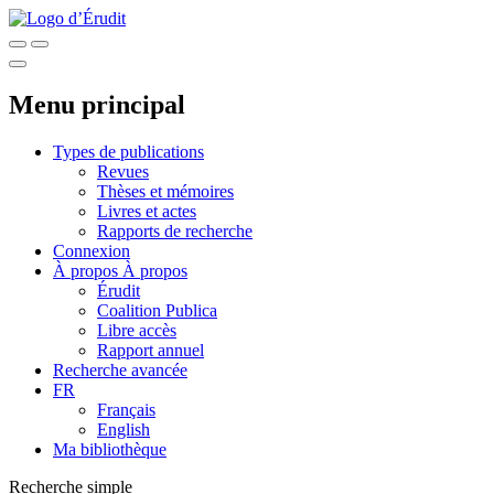
Menu principal
Types de publications
Revues
Thèses et mémoires
Livres et actes
Rapports de recherche
Connexion
À propos
À propos
Érudit
Coalition Publica
Libre accès
Rapport annuel
Recherche avancée
FR
Français
English
Ma bibliothèque
Recherche simple