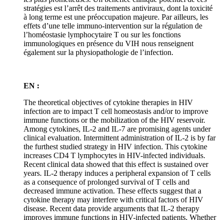
stratégies est l’arrêt des traitements antiviraux, dont la toxicité
à long terme est une préoccupation majeure. Par ailleurs, les
effets d’une telle immuno-intervention sur la régulation de
l’homéostasie lymphocytaire T ou sur les fonctions
immunologiques en présence du VIH nous renseignent
également sur la physiopathologie de l’infection.
EN :
The theoretical objectives of cytokine therapies in HIV
infection are to impact T cell homeostasis and/or to improve
immune functions or the mobilization of the HIV reservoir.
Among cytokines, IL-2 and IL-7 are promising agents under
clinical evaluation. Intermittent administration of IL-2 is by far
the furthest studied strategy in HIV infection. This cytokine
increases CD4 T lymphocytes in HIV-infected individuals.
Recent clinical data showed that this effect is sustained over
years. IL-2 therapy induces a peripheral expansion of T cells
as a consequence of prolonged survival of T cells and
decreased immune activation. These effects suggest that a
cytokine therapy may interfere with critical factors of HIV
disease. Recent data provide arguments that IL-2 therapy
improves immune functions in HIV-infected patients. Whether