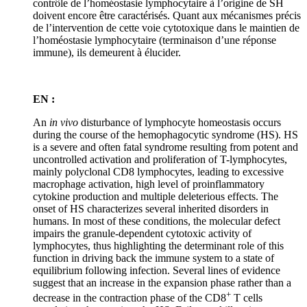
contrôle de l’homéostasie lymphocytaire à l’origine de SH
doivent encore être caractérisés. Quant aux mécanismes précis
de l’intervention de cette voie cytotoxique dans le maintien de
l’homéostasie lymphocytaire (terminaison d’une réponse
immune), ils demeurent à élucider.
EN :
An
in vivo
disturbance of lymphocyte homeostasis occurs
during the course of the hemophagocytic syndrome (HS). HS
is a severe and often fatal syndrome resulting from potent and
uncontrolled activation and proliferation of T-lymphocytes,
mainly polyclonal CD8 lymphocytes, leading to excessive
macrophage activation, high level of proinflammatory
cytokine production and multiple deleterious effects. The
onset of HS characterizes several inherited disorders in
humans. In most of these conditions, the molecular defect
impairs the granule-dependent cytotoxic activity of
lymphocytes, thus highlighting the determinant role of this
function in driving back the immune system to a state of
equilibrium following infection. Several lines of evidence
suggest that an increase in the expansion phase rather than a
+
decrease in the contraction phase of the CD8
T cells