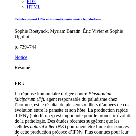
PDF
HTML
Cellules
natural killer
et immunité innée contre le paludisme
Sophie Roetynck, Myriam Baratin, Éric Vivier et Sophie
Ugolini
p. 739–744
Notice
Résumé
FR :
La réponse immunitaire dirigée contre
Plasmodium
falciparum
(
Pf
), agent responsable du paludisme chez
l’homme, est le résultat de plusieurs milliers d’années de co-
évolution entre le parasite et son hôte. La production rapide
d’IFNγ (interféron γ) est importante pour le pronostic évolutif
de la pathologie. Des études récentes suggèrent que les
cellules
natural killer
(
NK
) pourraient être l’une des sources
de cette production précoce d’IFNγ. Plus connues pour leur