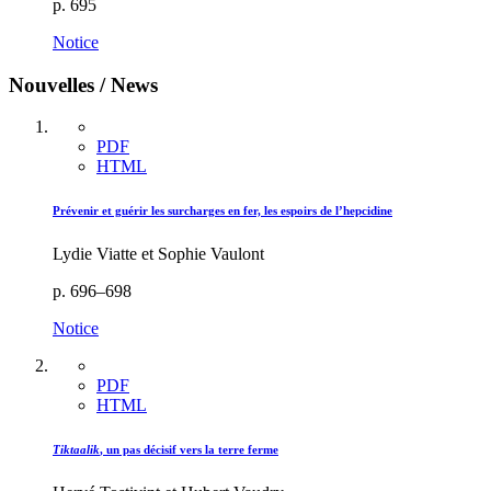
p. 695
Notice
Nouvelles / News
PDF
HTML
Prévenir et guérir les surcharges en fer, les espoirs de l’hepcidine
Lydie Viatte et Sophie Vaulont
p. 696–698
Notice
PDF
HTML
Tiktaalik
, un pas décisif vers la terre ferme