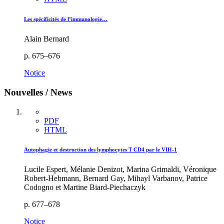
Les spécificités de l’immunologie…
Alain Bernard
p. 675–676
Notice
Nouvelles / News
PDF
HTML
Autophagie et destruction des lymphocytes T CD4 par le VIH-1
Lucile Espert, Mélanie Denizot, Marina Grimaldi, Véronique
Robert-Hebmann, Bernard Gay, Mihayl Varbanov, Patrice
Codogno et Martine Biard-Piechaczyk
p. 677–678
Notice