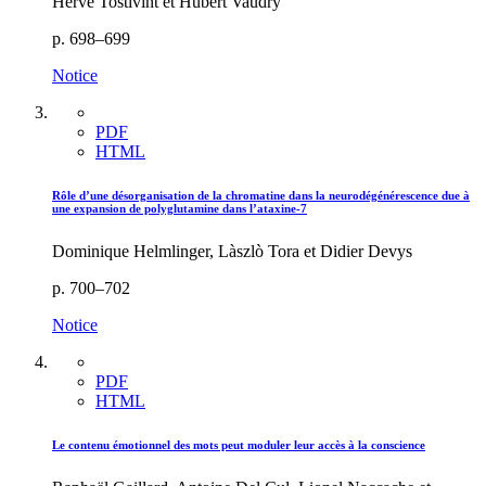
Hervé Tostivint et Hubert Vaudry
p. 698–699
Notice
PDF
HTML
Rôle d’une désorganisation de la chromatine dans la neurodégénérescence due à
une expansion de polyglutamine dans l’ataxine-7
Dominique Helmlinger, Làszlò Tora et Didier Devys
p. 700–702
Notice
PDF
HTML
Le contenu émotionnel des mots peut moduler leur accès à la conscience