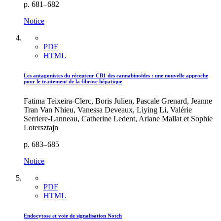
p. 681–682
Notice
PDF
HTML
Les antagonistes du récepteur CB1 des cannabinoïdes : une nouvelle approche
pour le traitement de la fibrose hépatique
Fatima Teixeira-Clerc, Boris Julien, Pascale Grenard, Jeanne
Tran Van Nhieu, Vanessa Deveaux, Liying Li, Valérie
Serriere-Lanneau, Catherine Ledent, Ariane Mallat et Sophie
Lotersztajn
p. 683–685
Notice
PDF
HTML
Endocytose et voie de signalisation Notch