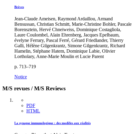
Brèves
Jean-Claude Ameisen, Raymond Ardaillou, Armand
Bensussan, Christian Schmitt, Marie-Christine Bohler, Pascale
Borensztein, Hervé Chneiweiss, Dominique Costagliola,
Laure Coulombel, Alain Ehrenberg, Jacques Epelbaum,
é
velyne Ferrary, Pascal Ferré, Gérard Friedlander, Thierry
Galli, Hélène Gilgenkrantz, Simone Gilgenkrantz, Richard
Hamelin, Stéphane Hatem, Dominique Labie, Olivier
Lortholary, Anne-Marie Moulin et Lucie Parent
p. 713–719
Notice
M/S revues / M/S Reviews
PDF
HTML
La synapse immunologique : des modèles aux réalités