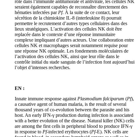
rôle dans l’immunité antitumorale et antivirale, les cellules NK
seraient également capables de reconnaître directement des
hématies infectées par
Pf
. À la suite de ce contact, leur
sécrétion de la chimiokine IL-8 (interleukine 8) pourrait
permettre le recrutement d’autres types cellulaires dans des
lieux stratégiques. L’activation des cellules NK doit être
replacée dans le contexte d’une réponse immunitaire
complexe impliquant d’autres acteurs. Une collaboration entre
cellules NK et macrophages serait notamment requise pour
une réponse NK optimale. Les fondements moléculaires de
l’activation des cellules NK, ainsi que leur rôle dans le
contrôle initial du stade sanguin de l’infection font aujourd’hui
l’objet d’intenses recherches.
EN :
Innate immune response against
Plasmodium falciparum
(
Pf
),
a causative agent of human malaria, is the result of several
thousand years of co-evolution between the parasite and his
host. An early IFN-γ production during infection is associated
with a better evolution of the disease. Natural killer (NK) cells
are among the first cells in peripheral blood to produce IFN-γ
in response to
Pf
-infected erythrocytes (
Pf
-E). NK cells are