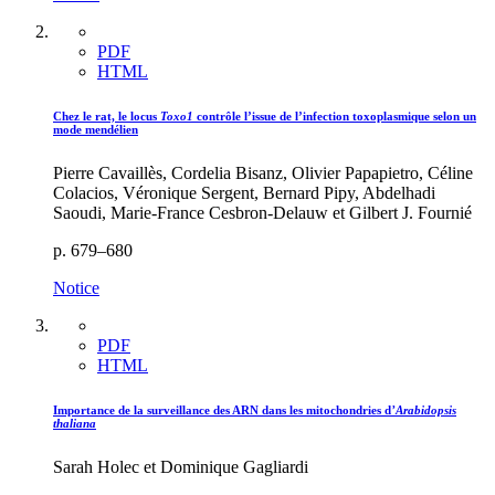
PDF
HTML
Chez le rat, le locus
Toxo1
contrôle l’issue de l’infection toxoplasmique selon un
mode mendélien
Pierre Cavaillès, Cordelia Bisanz, Olivier Papapietro, Céline
Colacios, Véronique Sergent, Bernard Pipy, Abdelhadi
Saoudi, Marie-France Cesbron-Delauw et Gilbert J. Fournié
p. 679–680
Notice
PDF
HTML
Importance de la surveillance des ARN dans les mitochondries d
’Arabidopsis
thaliana
Sarah Holec et Dominique Gagliardi