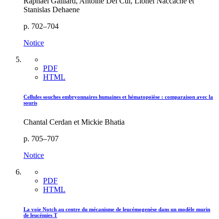
Raphaël Gaillard, Antoine Del Cul, Lionel Naccache et
Stanislas Dehaene
p. 702–704
Notice
PDF
HTML
Cellules souches embryonnaires humaines et hématopoïèse : comparaison avec la
souris
Chantal Cerdan et Mickie Bhatia
p. 705–707
Notice
PDF
HTML
La voie Notch au centre du mécanisme de leucémogenèse dans un modèle murin
de leucémies T