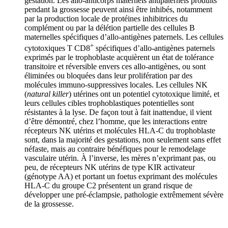
gestation. Les allo-anticorps maternels antipaternels produits
pendant la grossesse peuvent ainsi être inhibés, notamment
par la production locale de protéines inhibitrices du
complément ou par la délétion partielle des cellules B
maternelles spécifiques d’allo-antigènes paternels. Les cellules
+
cytotoxiques T CD8
spécifiques d’allo-antigènes paternels
exprimés par le trophoblaste acquièrent un état de tolérance
transitoire et réversible envers ces allo-antigènes, ou sont
éliminées ou bloquées dans leur prolifération par des
molécules immuno-suppressives locales. Les cellules NK
(
natural killer
) utérines ont un potentiel cytotoxique limité, et
leurs cellules cibles trophoblastiques potentielles sont
résistantes à la lyse. De façon tout à fait inattendue, il vient
d’être démontré, chez l’homme, que les interactions entre
récepteurs NK utérins et molécules HLA-C du trophoblaste
sont, dans la majorité des gestations, non seulement sans effet
néfaste, mais au contraire bénéfiques pour le remodelage
vasculaire utérin. À l’inverse, les mères n’exprimant pas, ou
peu, de récepteurs NK utérins de type KIR activateur
(génotype AA) et portant un foetus exprimant des molécules
HLA-C du groupe C2 présentent un grand risque de
développer une pré-éclampsie, pathologie extrêmement sévère
de la grossesse.