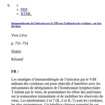
PDF
HTML
Immunothérapie de l’infection par le VIH par l’utilisation de cytokines : un état
des lieux
Yves Lévy
p. 751–754
Notice
Résumé
FR :
Les stratégies d’immunothérapie de l’infection par le VIH
utilisant des cytokines ont pour objectifs d’interférer avec les
mécanismes de dérégulation de l’homéostasie lymphocytaire
T induits par le virus, de potentialiser les effets des antiviraux
sur la restauration immunitaire et de mobiliser les réservoirs du
virus. Les interleukines 2 et 7 (IL-2 et IL-7) sont les cytokines
les plus prometteuses. Un bénéfice clinique potentiel de ces