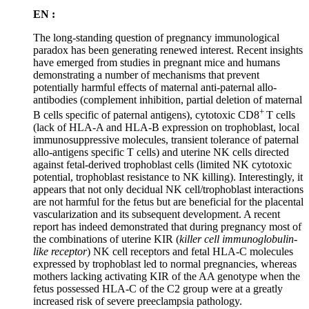
EN :
The long-standing question of pregnancy immunological
paradox has been generating renewed interest. Recent insights
have emerged from studies in pregnant mice and humans
demonstrating a number of mechanisms that prevent
potentially harmful effects of maternal anti-paternal allo-
antibodies (complement inhibition, partial deletion of maternal
+
B cells specific of paternal antigens), cytotoxic CD8
T cells
(lack of HLA-A and HLA-B expression on trophoblast, local
immunosuppressive molecules, transient tolerance of paternal
allo-antigens specific T cells) and uterine NK cells directed
against fetal-derived trophoblast cells (limited NK cytotoxic
potential, trophoblast resistance to NK killing). Interestingly, it
appears that not only decidual NK cell/trophoblast interactions
are not harmful for the fetus but are beneficial for the placental
vascularization and its subsequent development. A recent
report has indeed demonstrated that during pregnancy most of
the combinations of uterine KIR (
killer cell immunoglobulin-
like receptor
) NK cell receptors and fetal HLA-C molecules
expressed by trophoblast led to normal pregnancies, whereas
mothers lacking activating KIR of the AA genotype when the
fetus possessed HLA-C of the C2 group were at a greatly
increased risk of severe preeclampsia pathology.