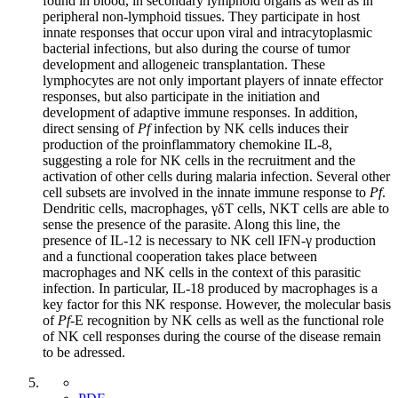
found in blood, in secondary lymphoid organs as well as in
peripheral non-lymphoid tissues. They participate in host
innate responses that occur upon viral and intracytoplasmic
bacterial infections, but also during the course of tumor
development and allogeneic transplantation. These
lymphocytes are not only important players of innate effector
responses, but also participate in the initiation and
development of adaptive immune responses. In addition,
direct sensing of
Pf
infection by NK cells induces their
production of the proinflammatory chemokine IL-8,
suggesting a role for NK cells in the recruitment and the
activation of other cells during malaria infection. Several other
cell subsets are involved in the innate immune response to
Pf
.
Dendritic cells, macrophages, γδT cells, NKT cells are able to
sense the presence of the parasite. Along this line, the
presence of IL-12 is necessary to NK cell IFN-γ production
and a functional cooperation takes place between
macrophages and NK cells in the context of this parasitic
infection. In particular, IL-18 produced by macrophages is a
key factor for this NK response. However, the molecular basis
of
Pf
-E recognition by NK cells as well as the functional role
of NK cell responses during the course of the disease remain
to be adressed.