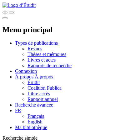
Menu principal
Types de publications
Revues
Thèses et mémoires
Livres et actes
Rapports de recherche
Connexion
À propos
À propos
Érudit
Coalition Publica
Libre accès
Rapport annuel
Recherche avancée
FR
Français
English
Ma bibliothèque
Recherche simple