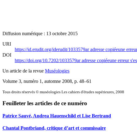
Diffusion numérique : 13 octobre 2015
URI
https://id.erudit.org/iderudit/1033579ar
adresse copiée
une erreur
DOI
https://doi.org/10.7202/1033579ar
adresse copiée
une erreur s'es
Un article de la revue
Muséologies
Volume 3, numéro 1, automne 2008
, p. 48–61
Tous droits réservés © muséologies Les cahiers d'études supérieures, 2008
Feuilleter les articles de ce numéro
Patrice Sauvé, Andrea Hauenschild et Lise Bertrand
Chantal Pontbriand, critique d’art et commissaire