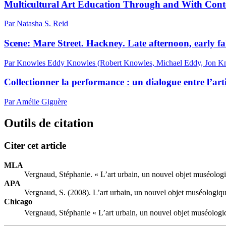
Multicultural Art Education Through and With Conte
Par Natasha S. Reid
Scene: Mare Street. Hackney. Late afternoon, early fal
Par Knowles Eddy Knowles (Robert Knowles, Michael Eddy, Jon K
Collectionner la performance : un dialogue entre l’arti
Par Amélie Giguère
Outils de citation
Citer cet article
MLA
Vergnaud, Stéphanie. « L’art urbain, un nouvel objet muséolog
APA
Vergnaud, S. (2008). L’art urbain, un nouvel objet muséologiq
Chicago
Vergnaud, Stéphanie « L’art urbain, un nouvel objet muséologi