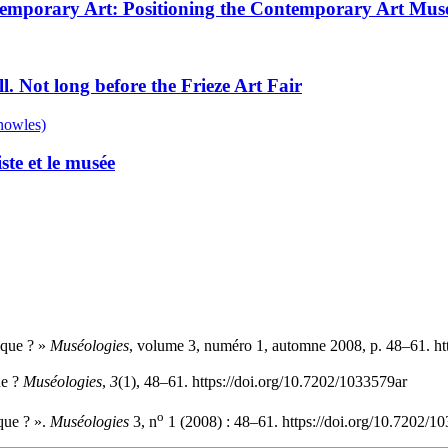
mporary Art: Positioning the Contemporary Art Museu
l. Not long before the Frieze Art Fair
nowles)
ste et le musée
ique ? »
Muséologies
, volume 3, numéro 1, automne 2008, p. 48–61. ht
ue ?
Muséologies
,
3
(1), 48–61. https://doi.org/10.7202/1033579ar
o
que ? ».
Muséologies
3, n
1 (2008) : 48–61. https://doi.org/10.7202/1