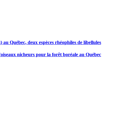
s
) au Québec, deux espèces rhéophiles de libellules
oiseaux nicheurs pour la forêt boréale au Québec