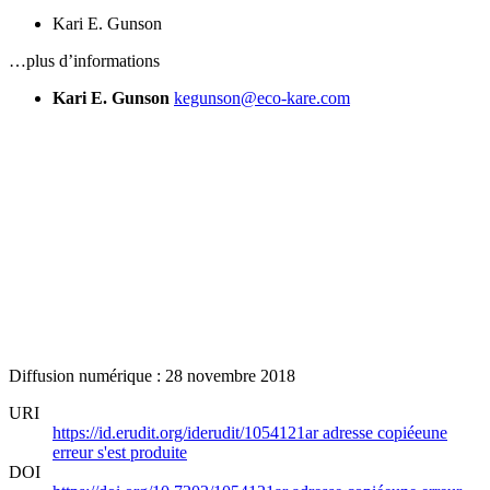
Kari E. Gunson
…plus d’informations
Kari E. Gunson
kegunson@eco-kare.com
Diffusion numérique : 28 novembre 2018
URI
https://id.erudit.org/iderudit/1054121ar
adresse copiée
une
erreur s'est produite
DOI