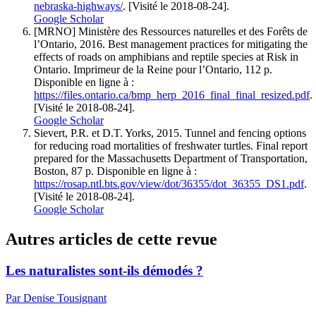
nebraska-highways/
. [Visité le 2018-08-24].
Google Scholar
[MRNO]
Ministère des Ressources naturelles et des Forêts de
l’Ontario
, 2016. Best management practices for mitigating the
effects of roads on amphibians and reptile species at Risk in
Ontario. Imprimeur de la Reine pour l’Ontario, 112 p.
Disponible en ligne à :
https://files.ontario.ca/bmp_herp_2016_final_final_resized.pdf
.
[Visité le 2018-08-24].
Google Scholar
Sievert
, P.R. et D.T.
Yorks
, 2015. Tunnel and fencing options
for reducing road mortalities of freshwater turtles. Final report
prepared for the Massachusetts Department of Transportation,
Boston, 87 p. Disponible en ligne à :
https://rosap.ntl.bts.gov/view/dot/36355/dot_36355_DS1.pdf
.
[Visité le 2018-08-24].
Google Scholar
Autres articles de cette revue
Les naturalistes sont-ils démodés ?
Par Denise Tousignant