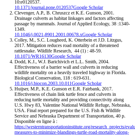
10:e0120537.
10.1371/journal.pone.0120537
Google Scholar
Clevenger
, A.P., B.
Chruszcz
et K.E.
Gunson
, 2001.
Drainage culverts as habitat linkages and factors affecting
passage by mammals. Journal of Applied Ecology, 38 :1340-
1349.
10.1046/j.0021-8901.2001.00678.x
Google Scholar
Colley
, M., S.C.
Lougheed
, K.
Otterbein
et J.D.
Litzgus
,
2017. Mitigation reduces road mortality of a threatened
rattlesnake. Wildlife Research, 44 (1) : 48-59.
10.1071/WR16130
Google Scholar
Dodd
, K.J., W.J.
Barichivich
et L.L.
Smith
, 2004.
Effectiveness of a barrier wall and culverts in reducing
wildlife mortality on a heavily traveled highway in Florida.
Biological Conservation, 118 : 619-631.
10.1016/j.biocon.2003.10.011
Google Scholar
Huijser
, M.P., K.E.
Gunson
et E.R.
Fairbank
, 2017.
Effectiveness of chain link turtle fence and culverts in
reducing turtle mortality and providing connectivity along
U.S. Hwy 83, Valentine National Wildlife Refuge, Nebraska,
USA. Final report prepared for the U.S. Fish & Wildlife
Service and Nebraska Department of Transportation, 40 p.
Disponible en ligne à :
https://westerntransportationinstitute.org/research_projects/eval
measures-to-minimize-blandings-turtle-road-mortality-along-