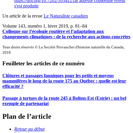
https://doi.org/10.7202/1054121ar
adresse copiée
une erreur
s'est produite
Un article de la revue
Le Naturaliste canadien
Volume 143, numéro 1, hiver 2019
, p. 81–84
Colloque sur l’écologie routière et l’adaptation aux
changements climatiques : de la recherche aux actions concrètes
Tous droits réservés © La Société Provancher d'histoire naturelle du Canada,
2018
Feuilleter les articles de ce numéro
Clôtures et passages fauniques pour les petits et moyens
mammifères le long de la route 175 au Québec : quelle est leur
efficacité ?
Passage à tortues de la route 245 à Bolton-Est (Estrie) : un bel
exemple de partenariat
Plan de l’article
Retour au début