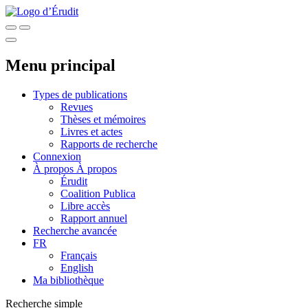
Menu principal
Types de publications
Revues
Thèses et mémoires
Livres et actes
Rapports de recherche
Connexion
À propos
À propos
Érudit
Coalition Publica
Libre accès
Rapport annuel
Recherche avancée
FR
Français
English
Ma bibliothèque
Recherche simple