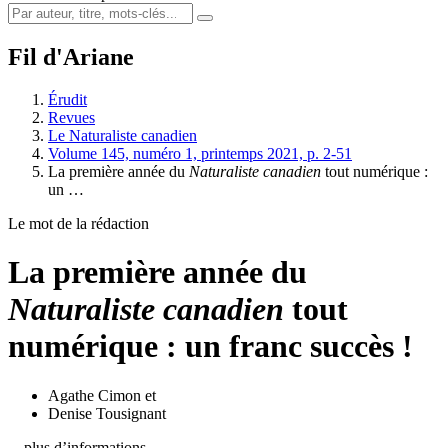
Fil d'Ariane
Érudit
Revues
Le Naturaliste canadien
Volume 145, numéro 1, printemps 2021, p. 2-51
La première année du
Naturaliste canadien
tout numérique :
un …
Le mot de la rédaction
La première année du
Naturaliste canadien
tout
numérique : un franc succès !
Agathe Cimon
et
Denise Tousignant
…plus d’informations