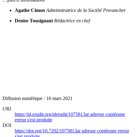
Agathe Cimon
Administratrice de la Société Provancher
Denise Tousignant
Rédactrice en chef
Diffusion numérique : 16 mars 2021
URI
https://id.erudit.org/iderudit/1075813ar
adresse copiée
une
erreur s'est produite
DOI
https://doi.org/10.7202/1075813ar
adresse copiée
une erreur
s'est produite