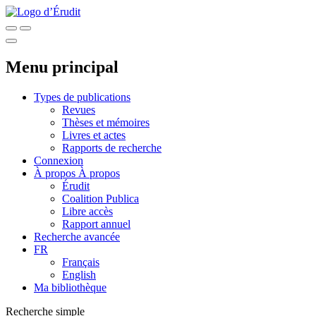
Menu principal
Types de publications
Revues
Thèses et mémoires
Livres et actes
Rapports de recherche
Connexion
À propos
À propos
Érudit
Coalition Publica
Libre accès
Rapport annuel
Recherche avancée
FR
Français
English
Ma bibliothèque
Recherche simple