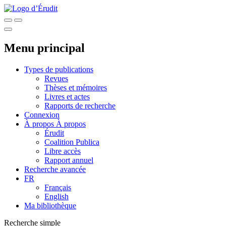
Menu principal
Types de publications
Revues
Thèses et mémoires
Livres et actes
Rapports de recherche
Connexion
À propos
À propos
Érudit
Coalition Publica
Libre accès
Rapport annuel
Recherche avancée
FR
Français
English
Ma bibliothèque
Recherche simple