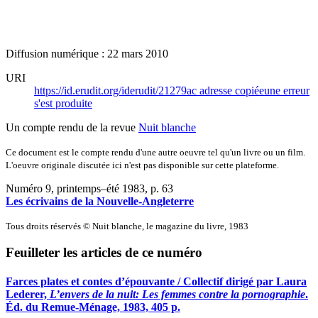
Diffusion numérique : 22 mars 2010
URI
https://id.erudit.org/iderudit/21279ac
adresse copiée
une erreur
s'est produite
Un compte rendu de la revue
Nuit blanche
Ce document est le compte rendu d'une autre oeuvre tel qu'un livre ou un film.
L'oeuvre originale discutée ici n'est pas disponible sur cette plateforme.
Numéro 9, printemps–été 1983
, p. 63
Les écrivains de la Nouvelle-Angleterre
Tous droits réservés © Nuit blanche, le magazine du livre, 1983
Feuilleter les articles de ce numéro
Farces plates et contes d’épouvante / Collectif dirigé par Laura
Lederer,
L’envers de la nuit: Les femmes contre la pornographie
.
Éd. du Remue-Ménage, 1983, 405 p.