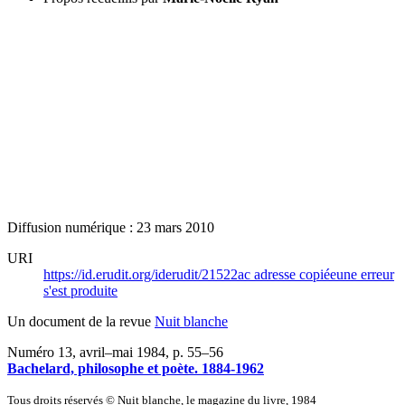
Diffusion numérique : 23 mars 2010
URI
https://id.erudit.org/iderudit/21522ac
adresse copiée
une erreur
s'est produite
Un document de la revue
Nuit blanche
Numéro 13, avril–mai 1984
, p. 55–56
Bachelard, philosophe et poète. 1884-1962
Tous droits réservés © Nuit blanche, le magazine du livre, 1984