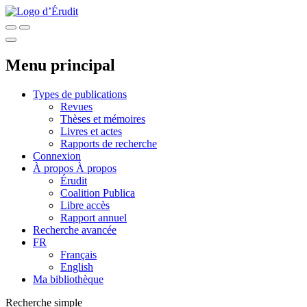
Menu principal
Types de publications
Revues
Thèses et mémoires
Livres et actes
Rapports de recherche
Connexion
À propos
À propos
Érudit
Coalition Publica
Libre accès
Rapport annuel
Recherche avancée
FR
Français
English
Ma bibliothèque
Recherche simple