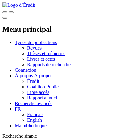
Menu principal
Types de publications
Revues
Thèses et mémoires
Livres et actes
Rapports de recherche
Connexion
À propos
À propos
Érudit
Coalition Publica
Libre accès
Rapport annuel
Recherche avancée
FR
Français
English
Ma bibliothèque
Recherche simple