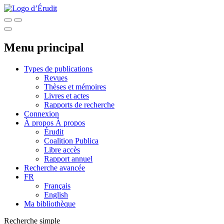
Menu principal
Types de publications
Revues
Thèses et mémoires
Livres et actes
Rapports de recherche
Connexion
À propos
À propos
Érudit
Coalition Publica
Libre accès
Rapport annuel
Recherche avancée
FR
Français
English
Ma bibliothèque
Recherche simple