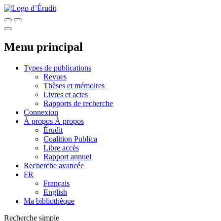
Menu principal
Types de publications
Revues
Thèses et mémoires
Livres et actes
Rapports de recherche
Connexion
À propos
À propos
Érudit
Coalition Publica
Libre accès
Rapport annuel
Recherche avancée
FR
Français
English
Ma bibliothèque
Recherche simple