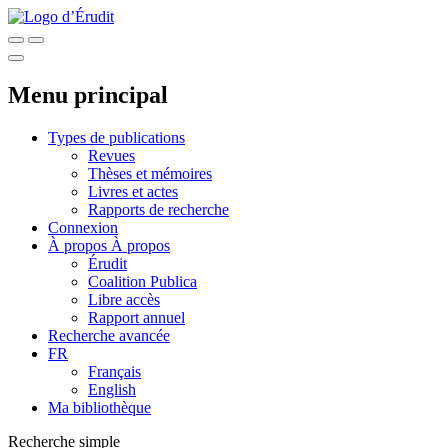
Menu principal
Types de publications
Revues
Thèses et mémoires
Livres et actes
Rapports de recherche
Connexion
À propos
À propos
Érudit
Coalition Publica
Libre accès
Rapport annuel
Recherche avancée
FR
Français
English
Ma bibliothèque
Recherche simple