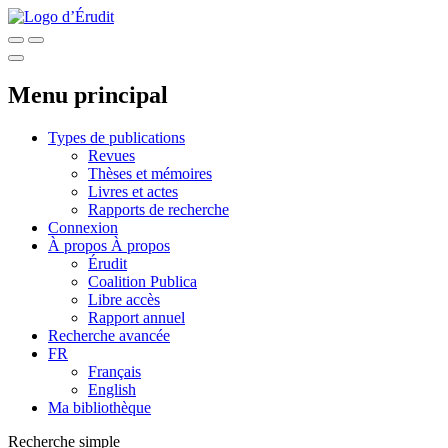
Menu principal
Types de publications
Revues
Thèses et mémoires
Livres et actes
Rapports de recherche
Connexion
À propos
À propos
Érudit
Coalition Publica
Libre accès
Rapport annuel
Recherche avancée
FR
Français
English
Ma bibliothèque
Recherche simple