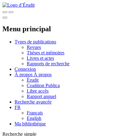
Menu principal
Types de publications
Revues
Thèses et mémoires
Livres et actes
Rapports de recherche
Connexion
À propos
À propos
Érudit
Coalition Publica
Libre accès
Rapport annuel
Recherche avancée
FR
Français
English
Ma bibliothèque
Recherche simple