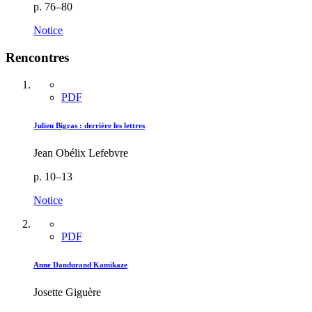
p. 76–80
Notice
Rencontres
PDF
Julien Bigras : derrière les lettres
Jean Obélix Lefebvre
p. 10–13
Notice
PDF
Anne Dandurand Kamikaze
Josette Giguère