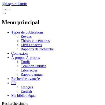
Menu principal
Types de publications
Revues
Thèses et mémoires
Livres et actes
Rapports de recherche
Connexion
À propos
À propos
Érudit
Coalition Publica
Libre accès
Rapport annuel
Recherche avancée
FR
Français
English
Ma bibliothèque
Recherche simple