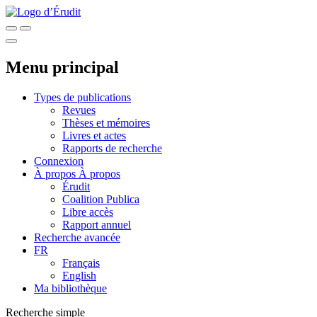
Menu principal
Types de publications
Revues
Thèses et mémoires
Livres et actes
Rapports de recherche
Connexion
À propos
À propos
Érudit
Coalition Publica
Libre accès
Rapport annuel
Recherche avancée
FR
Français
English
Ma bibliothèque
Recherche simple