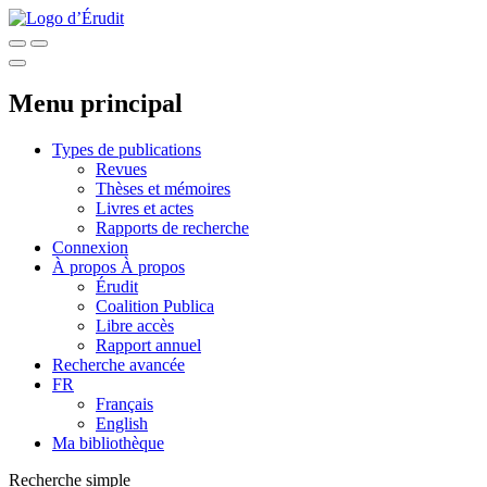
Menu principal
Types de publications
Revues
Thèses et mémoires
Livres et actes
Rapports de recherche
Connexion
À propos
À propos
Érudit
Coalition Publica
Libre accès
Rapport annuel
Recherche avancée
FR
Français
English
Ma bibliothèque
Recherche simple