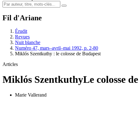
Fil d'Ariane
Érudit
Revues
Nuit blanche
Numéro 47, mars–avril–mai 1992, p. 2-80
Miklós Szentkuthy : le colosse de Budapest
Articles
Miklós Szentkuthy
Le colosse d
Marie Vallerand