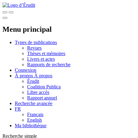
Menu principal
Types de publications
Revues
Thèses et mémoires
Livres et actes
Rapports de recherche
Connexion
À propos
À propos
Érudit
Coalition Publica
Libre accès
Rapport annuel
Recherche avancée
FR
Français
English
Ma bibliothèque
Recherche simple