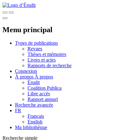
Menu principal
Types de publications
Revues
Thèses et mémoires
Livres et actes
Rapports de recherche
Connexion
À propos
À propos
Érudit
Coalition Publica
Libre accès
Rapport annuel
Recherche avancée
FR
Français
English
Ma bibliothèque
Recherche simple