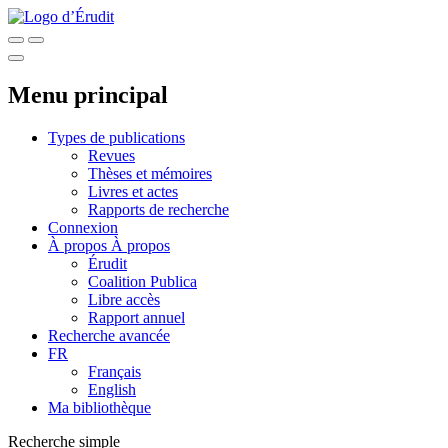
Menu principal
Types de publications
Revues
Thèses et mémoires
Livres et actes
Rapports de recherche
Connexion
À propos
À propos
Érudit
Coalition Publica
Libre accès
Rapport annuel
Recherche avancée
FR
Français
English
Ma bibliothèque
Recherche simple