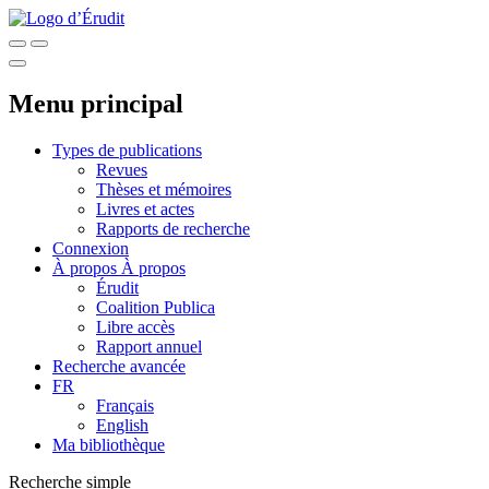
Menu principal
Types de publications
Revues
Thèses et mémoires
Livres et actes
Rapports de recherche
Connexion
À propos
À propos
Érudit
Coalition Publica
Libre accès
Rapport annuel
Recherche avancée
FR
Français
English
Ma bibliothèque
Recherche simple