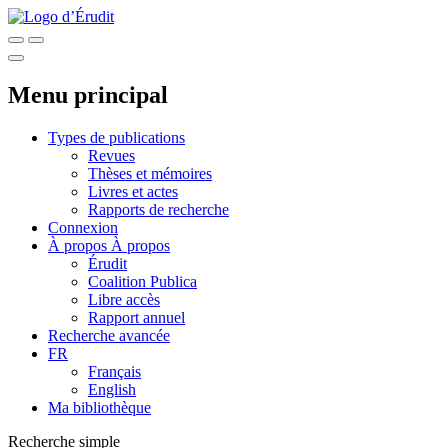
Menu principal
Types de publications
Revues
Thèses et mémoires
Livres et actes
Rapports de recherche
Connexion
À propos
À propos
Érudit
Coalition Publica
Libre accès
Rapport annuel
Recherche avancée
FR
Français
English
Ma bibliothèque
Recherche simple