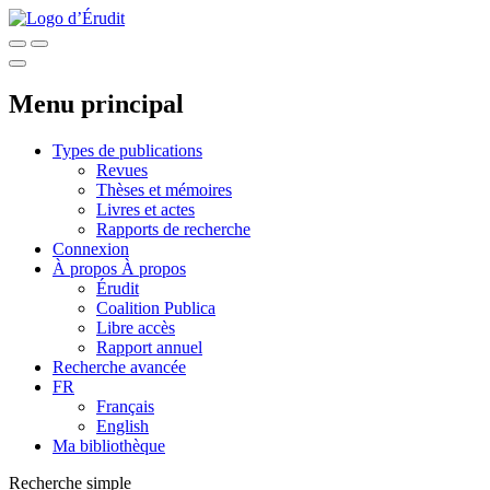
Menu principal
Types de publications
Revues
Thèses et mémoires
Livres et actes
Rapports de recherche
Connexion
À propos
À propos
Érudit
Coalition Publica
Libre accès
Rapport annuel
Recherche avancée
FR
Français
English
Ma bibliothèque
Recherche simple