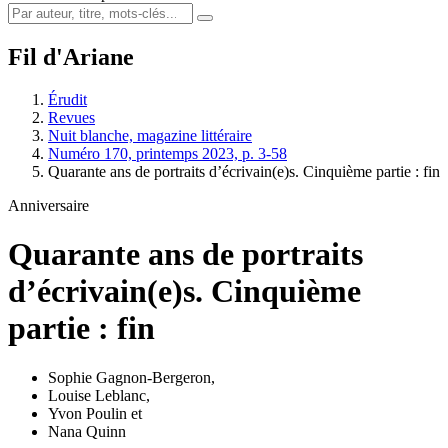
Fil d'Ariane
Érudit
Revues
Nuit blanche, magazine littéraire
Numéro 170, printemps 2023, p. 3-58
Quarante ans de portraits d’écrivain(e)s. Cinquième partie : fin
Anniversaire
Quarante ans de portraits
d’écrivain(e)s. Cinquième
partie : fin
Sophie Gagnon-Bergeron
,
Louise Leblanc
,
Yvon Poulin
et
Nana Quinn