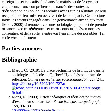
e
enseignants et éducatifs, étudiants de maîtrise et de 3
cycle et
chercheurs – une compréhension nuancée des contextes
d’élaboration des politiques scolaires axées sur les résultats, de leur
réception, de leur mise en oeuvre et de leurs impacts. Cette lecture
invite les acteurs engagés dans une gouvernance aux enjeux forts
(Mons, 2009), à renouer avec une sociologie qui permet de prendre
distance avec les référentiels et les discours institués en normes
consenties, et de la sorte, à entrevoir l’ensemble des possibles. Tel
est le voeu de l’auteur.
Parties annexes
Bibliographie
Maroy, C. (2018). La place déclinante de la critique dans la
sociologie de l’école au Québec? Hypothèses et pistes de
réflexion.
Cahiers de recherche sociologique
,
64
, 227-241.
https://doi.org/10.7202/1064727ar
10.7202/1064727ar
Google
Scholar
Mons, N. (2009). Effets théoriques et réels des politiques
d’évaluation standardisée.
Revue française de pédagogie
,
169
, 99-139.
10.4000/rfp.1531
Google Scholar