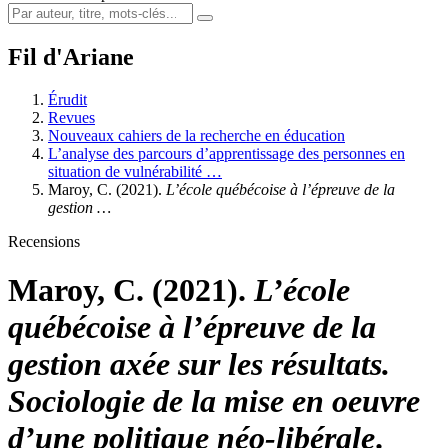
Fil d'Ariane
Érudit
Revues
Nouveaux cahiers de la recherche en éducation
L’analyse des parcours d’apprentissage des personnes en
situation de vulnérabilité …
Maroy, C. (2021).
L’école québécoise à l’épreuve de la
gestion …
Recensions
Maroy, C. (2021).
L’école
québécoise à l’épreuve de la
gestion axée sur les résultats.
Sociologie de la mise en oeuvre
d’une politique néo-libérale
.