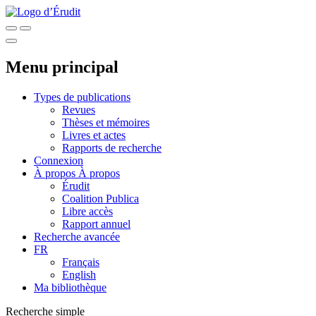
Menu principal
Types de publications
Revues
Thèses et mémoires
Livres et actes
Rapports de recherche
Connexion
À propos
À propos
Érudit
Coalition Publica
Libre accès
Rapport annuel
Recherche avancée
FR
Français
English
Ma bibliothèque
Recherche simple