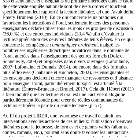
518 enseignantes et enseignants du primaire interrogés dans le cadre
de cette vaste enquête nationale sont de divers ordres et touchent
spécifiquement leur rapport à la lecture littéraire, tel que l’avait défini
Émery-Bruneau (2010). En ce qui concerne leurs pratiques qui
favorisent les interactions à l’oral, seulement le tiers des personnes
enseignantes déclare utiliser tous les mois des groupes de discussion
(36,0 %) et des entretiens individuels (33,4 %) afin d’évaluer la
lecture/appréciation des oeuvres littéraires de leurs élèves. En ce qui
concerne la compétence
communiquer oralement
, malgré les
nombreuses ingénieries didactiques novatrices dans le domaine de
l’oral, ancrées dans l’enseignement des genres formels (Dolz et
Schneuwly, 2009) et proposées dans divers ouvrages (Lafontaine,
2007; Lafontaine et Dumais, 2014), ou encore dans des formules
plus réflexives (Chabanne et Bucheton, 2002), les enseignantes et
les enseignants déclarent encore manquer de ressources et d’aisance
pour enseigner l’oral, particulièrement lorsqu’il est articulé à la
littérature (Émery-Bruneau et Brunel, 2017). Cela dit, Hébert (2011)
a bien montré que lier lecture et oral est une «activité dialogique
particulièrement féconde pour créer de réelles communautés de
lecteurs et libérer la parole du jeune lecteur» (p. 57).
Au fil du projet LIBER, une hypothèse de travail éclairait nos
interventions avec les actrices de ces milieux: l’utilisation d’oeuvres
littéraires pour la jeunesse, de formes et de genres variés (albums,
contes, romans, etc.), pourrait sans doute favoriser les interactions