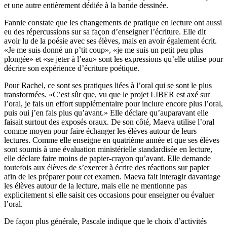
et une autre entièrement dédiée à la bande dessinée.
Fannie constate que les changements de pratique en lecture ont aussi
eu des répercussions sur sa façon d’enseigner l’écriture. Elle dit
avoir lu de la poésie avec ses élèves, mais en avoir également écrit.
«Je me suis donné un p’tit coup», «je me suis un petit peu plus
plongée» et «se jeter à l’eau» sont les expressions qu’elle utilise pour
décrire son expérience d’écriture poétique.
Pour Rachel, ce sont ses pratiques liées à l’oral qui se sont le plus
transformées. «C’est sûr que, vu que le projet LIBER est axé sur
l’oral, je fais un effort supplémentaire pour inclure encore plus l’oral,
puis oui j’en fais plus qu’avant.» Elle déclare qu’auparavant elle
faisait surtout des exposés oraux. De son côté, Maeva utilise l’oral
comme moyen pour faire échanger les élèves autour de leurs
lectures. Comme elle enseigne en quatrième année et que ses élèves
sont soumis à une évaluation ministérielle standardisée en lecture,
elle déclare faire moins de papier-crayon qu’avant. Elle demande
toutefois aux élèves de s’exercer à écrire des réactions sur papier
afin de les préparer pour cet examen. Maeva fait interagir davantage
les élèves autour de la lecture, mais elle ne mentionne pas
explicitement si elle saisit ces occasions pour enseigner ou évaluer
l’oral.
De façon plus générale, Pascale indique que le choix d’activités