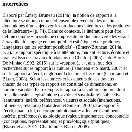
interreliées
Élaboré par Émery-Bruneau (2014a), la notion de rapport à la
littérature se définit comme «l’ensemble diversifié des relations
dynamiques d’un sujet avec les productions littéraires et les pratiques
de la littérature» (p. 74). Dans ce contexte, la littérature peut être
définie comme «un système composé de productions verbales visant
à travailler le langage en tant qu’objet esthétique et de pratiques
langagières qui les rendent possible[s]» (Émery-Bruneau, 2014a,
p. 3). Le rapport spécifique à la littérature, mariant lecture, écriture et
oral, est issu des travaux fondateurs de Charlot (2005) et de Barré-
De Miniac (1992, 2015) sur le «rapport à…», ainsi que des
recherches sur le rapport à la culture (Falardeau et Simard, 2007) et
sur le rapport à l’écrit, englobant la lecture et l’écriture (Chartrand et
Blaser, 2008). Selon les autrices et les auteurs de ces travaux,
chacun de ces types de rapport est constitué de dimensions, en
nombre variable. Par exemple, le rapport à la culture comprendrait
trois dimensions: épistémique (savoirs et savoir-faire), subjective
(sentiments, intérêt, préférences, valeurs) et sociale (interactions,
influences, relations) (Falardeau et Simard, 2007). Le rapport à
l’écrit, quant à lui, en comprendrait quatre: affective (sentiments,
intérêts, préférences), axiologique (valeur, importance), conceptuelle
(conceptions, représentations) et praxéologique (pratiques)
(Blaser et al., 2015; Chartrand et Blaser, 2008).