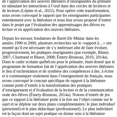
de l’appréciation des oeuvres littéraires d’enseignantes du primaire
en stimulant les interactions à l’oral dans des cercles de lectrices et
de lecteurs (Lépine et al., 2022). Pour opérer cette transformation,
nous avons convoqué le rapport que les enseignantes participantes
entretiennent avec la littérature et nous leur avons proposé d’entrer
dans le projet par l’évaluation des apprentissages des élèves en
lecture et en appréciation des oeuvres littéraires.
Depuis les travaux fondateurs de Barré-De Miniac dans les
années 1990 et 2000, plusieurs recherches sur le «rapport à…» ont
montré qu’il est nécessaire de s’y intéresser afin de faire évoluer,
progressivement, les pratiques enseignantes (par exemple, Blaser,
2007; Chartrand et Blaser, 2008; Émery-Bruneau, 2010, 2014a).
Dans le cadre scolaire québécois pour le primaire, étant donné que le
programme de formation fait de l’appréciation des oeuvres littéraires
le lieu d’orchestration et de synthèse des compétences à lire, à écrire
et à communiquer oralement dans l’enseignement du français, nous
avons convoqué le concept spécifique de rapport à la littérature
comme porte d’entrée à la transformation des pratiques
d’enseignement et d’évaluation de la lecture et de la communication
orale des élèves (Émery-Bruneau, 2014a). Notons d’entrée de jeu
que ce rapport à la littérature porte à la fois sur l’
objet
comme sur le
sujet
et se déploie sur deux plans complémentaires: le plan
individuel
(personnel) et le plan
didactique
(professionnel). Le plan individuel
est la façon dont un sujet pratique ou donne sens à la littérature