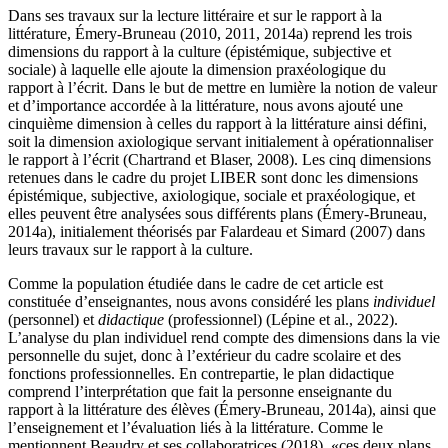
Dans ses travaux sur la lecture littéraire et sur le rapport à la
littérature, Émery-Bruneau (2010, 2011, 2014a) reprend les trois
dimensions du rapport à la culture (épistémique, subjective et
sociale) à laquelle elle ajoute la dimension praxéologique du
rapport à l’écrit. Dans le but de mettre en lumière la notion de valeur
et d’importance accordée à la littérature, nous avons ajouté une
cinquième dimension à celles du rapport à la littérature ainsi défini,
soit la dimension axiologique servant initialement à opérationnaliser
le rapport à l’écrit (Chartrand et Blaser, 2008). Les cinq dimensions
retenues dans le cadre du projet LIBER sont donc les dimensions
épistémique, subjective, axiologique, sociale et praxéologique, et
elles peuvent être analysées sous différents plans (Émery-Bruneau,
2014a), initialement théorisés par Falardeau et Simard (2007) dans
leurs travaux sur le rapport à la culture.
Comme la population étudiée dans le cadre de cet article est
constituée d’enseignantes, nous avons considéré les plans
individuel
(personnel) et
didactique
(professionnel) (Lépine et al., 2022).
L’analyse du plan individuel rend compte des dimensions dans la vie
personnelle du sujet, donc à l’extérieur du cadre scolaire et des
fonctions professionnelles. En contrepartie, le plan didactique
comprend l’interprétation que fait la personne enseignante du
rapport à la littérature des élèves (Émery-Bruneau, 2014a), ainsi que
l’enseignement et l’évaluation liés à la littérature. Comme le
mentionnent Beaudry et ses collaboratrices (2018), «ces deux plans