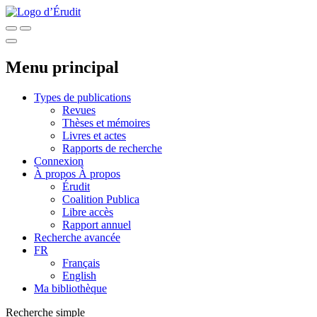
Menu principal
Types de publications
Revues
Thèses et mémoires
Livres et actes
Rapports de recherche
Connexion
À propos
À propos
Érudit
Coalition Publica
Libre accès
Rapport annuel
Recherche avancée
FR
Français
English
Ma bibliothèque
Recherche simple