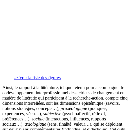
-> Voir la liste des figures
Ainsi, le rapport à la littérature, tel que retenu pour accompagner le
codéveloppement interprofessionnel des actrices de changement en
matière de littératie qui participent à la recherche-action, compte cinq
dimensions interreliées, soit les dimensions épistémique (savoirs,
notions-stratégies, concepts…),
praxéologique
(pratiques,
expériences, vécu…),
subjective
(psychoaffectif, réflexif,
préférences…),
sociale
(interactions, influences, rapports
sociaux…),
axiologique
(sens, finalité, valeur…), qui se déploient
sur deux plans complémentaires (individuel et didactique). Cet outil