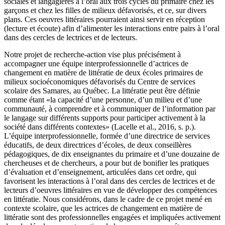
sociales et langagières à l’oral aux trois cycles du primaire chez les
garçons et chez les filles de milieux défavorisés, et ce, sur divers
plans. Ces oeuvres littéraires pourraient ainsi servir en réception
(lecture et écoute) afin d’alimenter les interactions entre pairs à l’oral
dans des cercles de lectrices et de lecteurs.
Notre projet de recherche-action vise plus précisément à
accompagner une équipe interprofessionnelle d’actrices de
changement en matière de littératie de deux écoles primaires de
milieux socioéconomiques défavorisés du Centre de services
scolaire des Samares, au Québec. La littératie peut être définie
comme étant «la capacité d’une personne, d’un milieu et d’une
communauté, à comprendre et à communiquer de l’information par
le langage sur différents supports pour participer activement à la
société dans différents contextes» (Lacelle et al., 2016, s. p.).
L’équipe interprofessionnelle, formée d’une directrice de services
éducatifs, de deux directrices d’écoles, de deux conseillères
pédagogiques, de dix enseignantes du primaire et d’une douzaine de
chercheuses et de chercheurs, a pour but de bonifier les pratiques
d’évaluation et d’enseignement, articulées dans cet ordre, qui
favorisent les interactions à l’oral dans des cercles de lectrices et de
lecteurs d’oeuvres littéraires en vue de développer des compétences
en littératie. Nous considérons, dans le cadre de ce projet mené en
contexte scolaire, que les actrices de changement en matière de
littératie sont des professionnelles engagées et impliquées activement