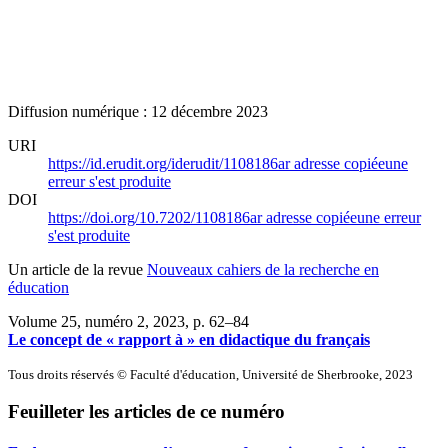
Diffusion numérique : 12 décembre 2023
URI
https://id.erudit.org/iderudit/1108186ar
adresse copiée
une
erreur s'est produite
DOI
https://doi.org/10.7202/1108186ar
adresse copiée
une erreur
s'est produite
Un article de la revue
Nouveaux cahiers de la recherche en
éducation
Volume 25, numéro 2, 2023
, p. 62–84
Le concept de « rapport à » en didactique du français
Tous droits réservés © Faculté d'éducation, Université de Sherbrooke, 2023
Feuilleter les articles de ce numéro