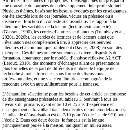
Au fil des trois années du projet, les 10 enseignantes ont pris part à
une douzaine de journées de codéveloppement interprofessionnel.
Plusieurs thèmes, basés sur les besoins évoqués par les enseignantes,
ont été abordés lors de ces journées, vécues en présence ou à
distance en fonction du contexte sociosanitaire. Le rapport à la
littérature, les variables de la lecture (lecture-texte-contexte)
(Giasson, 1990), les cercles d’autrices et d’auteurs (Tremblay et al.,
2020a, 2020b), les cercles de lectrices et de lecteurs ainsi que
l’évaluation des compétences à lire, à apprécier des oeuvres
littéraires et à communiquer oralement (Davies, 2008) en sont des
exemples. Ces thèmes ont été soutenus par divers dispositifs de
formation, notamment par le modèle d’analyse réflexive ALACT
(Leroux, 2010), des moments d’échanges allant de présentations
plus formelles de la part de différents membres de l’équipe de
recherche à moins formelles, sous forme de discussions
professionnelles, et une visite en librairie accompagnée de la
rencontre avec un auteur/illustrateur pour la jeunesse.
L’échantillon sélectionné pour les besoins de cet article est composé
de dix enseignantes présentées au tableau 1, oeuvrant à tous les
niveaux du primaire, ayant entre 10 et 25 ans d’expérience en
enseignement et travaillant dans deux écoles de milieux défavorisés.
L’indice de défavorisation est de 7/10 pour l’école 1 et de 9/10 pour
l’école 2. Dans ces deux écoles, le français est la langue
principalement parlée à la maison, indiquant un milieu assez