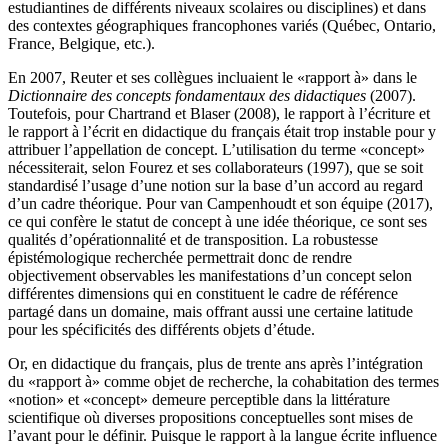
estudiantines de différents niveaux scolaires ou disciplines) et dans
des contextes géographiques francophones variés (Québec, Ontario,
France, Belgique, etc.).
En 2007, Reuter et ses collègues incluaient le «rapport à» dans le
Dictionnaire des concepts fondamentaux des didactiques
(2007).
Toutefois, pour Chartrand et Blaser (2008), le rapport à l’écriture et
le rapport à l’écrit en didactique du français était trop instable pour y
attribuer l’appellation de concept. L’utilisation du terme «concept»
nécessiterait, selon Fourez et ses collaborateurs (1997), que se soit
standardisé l’usage d’une notion sur la base d’un accord au regard
d’un cadre théorique. Pour van Campenhoudt et son équipe (2017),
ce qui confère le statut de concept à une idée théorique, ce sont ses
qualités d’opérationnalité et de transposition. La robustesse
épistémologique recherchée permettrait donc de rendre
objectivement observables les manifestations d’un concept selon
différentes dimensions qui en constituent le cadre de référence
partagé dans un domaine, mais offrant aussi une certaine latitude
pour les spécificités des différents objets d’étude.
Or, en didactique du français, plus de trente ans après l’intégration
du «rapport à» comme objet de recherche, la cohabitation des termes
«notion» et «concept» demeure perceptible dans la littérature
scientifique où diverses propositions conceptuelles sont mises de
l’avant pour le définir. Puisque le rapport à la langue écrite influence