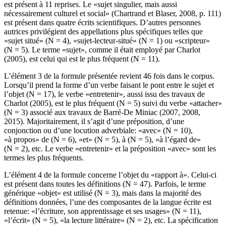
est présent à 11 reprises. Le «sujet singulier, mais aussi
nécessairement culturel et social» (Chartrand et Blaser, 2008, p. 111)
est présent dans quatre écrits scientifiques. D’autres personnes
autrices privilégient des appellations plus spécifiques telles que
«sujet situé» (N = 4), «sujet-lecteur-situé» (N = 1) ou «scripteur»
(N = 5). Le terme «sujet», comme il était employé par Charlot
(2005), est celui qui est le plus fréquent (N = 11).
L’élément 3 de la formule présentée revient 46 fois dans le corpus.
Lorsqu’il prend la forme d’un verbe faisant le pont entre le sujet et
l’objet (N = 17), le verbe «entretenir», aussi issu des travaux de
Charlot (2005), est le plus fréquent (N = 5) suivi du verbe «attacher»
(N = 3) associé aux travaux de Barré-De Miniac (2007, 2008,
2015). Majoritairement, il s’agit d’une préposition, d’une
conjonction ou d’une locution adverbiale: «avec» (N = 10),
«à propos» de (N = 6), «et» (N = 5), à (N = 5), «à l’égard de»
(N = 2), etc. Le verbe «entretenir» et la préposition «avec» sont les
termes les plus fréquents.
L’élément 4 de la formule concerne l’objet du «rapport à». Celui-ci
est présent dans toutes les définitions (N = 47). Parfois, le terme
générique «objet» est utilisé (N = 3), mais dans la majorité des
définitions données, l’une des composantes de la langue écrite est
retenue: «l’écriture, son apprentissage et ses usages» (N = 11),
«l’écrit» (N = 5), «la lecture littéraire» (N = 2), etc. La spécification