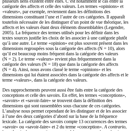
plusieurs liens existent entre elles. C’est notamment le cas entre la
catégorie des affects et celle des valeurs. Les termes «opinions» et
«valeurs», par exemple, reviennent dans les définitions des
dimensions constituant l’une et l’autre de ces catégories. Il apparaît
toutefois nécessaire de les distinguer d’un point de vue théorique, les
affects et les valeurs étant deux éléments dissemblables (Legendre,
2005). La fréquence des termes utilisés pour les définir dans les
textes sources justifie les choix de les associer à une catégorie plutôt
qu’à une autre. Le terme «opinion» est plus souvent présent dans les
dimensions regroupées sous la catégorie des affects (N = 10), alors
qu’il est beaucoup moins fréquent dans la catégorie des valeurs
(N = 2). Le terme «valeurs» revient plus fréquemment dans la
catégorie des valeurs (N = 18) que dans la catégorie des affects
(N = 4). Ainsi, nous avons classé le terme «opinions» et les
dimensions qui lui étaient associées dans la catégorie des affects et le
terme «valeurs», dans la catégorie des valeurs.
Des rapprochements peuvent aussi être faits entre la catégorie des
conceptions et celle des savoirs. En effet, les termes «conceptions»,
«savoirs» et «savoir-faire» se trouvent dans la définition des
dimensions qui sont rassemblées sous chacune de ces catégories.
L’analyse nous permet cependant de les distinguer et de les associer
à l’une des deux catégories d’abord sur la base de la fréquence
lexicale. La catégorie des savoirs compte 13 occurrences des termes
«savoir» ou «savoir-faire» et 2 du terme «conception».
A contrario
,