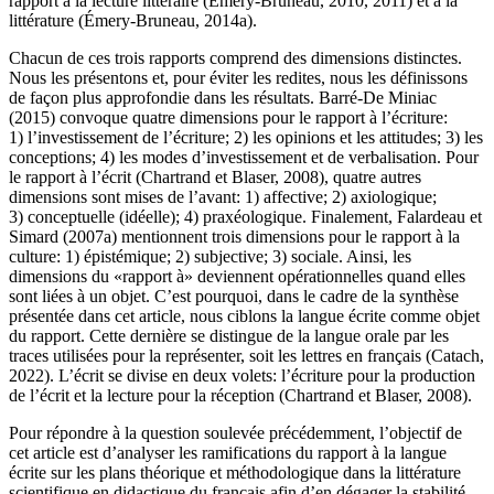
rapport à la lecture littéraire (Émery-Bruneau, 2010, 2011) et à la
littérature (Émery-Bruneau, 2014a).
Chacun de ces trois rapports comprend des dimensions distinctes.
Nous les présentons et, pour éviter les redites, nous les définissons
de façon plus approfondie dans les résultats. Barré-De Miniac
(2015) convoque quatre dimensions pour le rapport à l’écriture:
1) l’investissement de l’écriture; 2) les opinions et les attitudes; 3) les
conceptions; 4) les modes d’investissement et de verbalisation. Pour
le rapport à l’écrit (Chartrand et Blaser, 2008), quatre autres
dimensions sont mises de l’avant: 1) affective; 2) axiologique;
3) conceptuelle (idéelle); 4) praxéologique. Finalement, Falardeau et
Simard (2007a) mentionnent trois dimensions pour le rapport à la
culture: 1) épistémique; 2) subjective; 3) sociale. Ainsi, les
dimensions du «rapport à» deviennent opérationnelles quand elles
sont liées à un objet. C’est pourquoi, dans le cadre de la synthèse
présentée dans cet article, nous ciblons la langue écrite comme objet
du rapport. Cette dernière se distingue de la langue orale par les
traces utilisées pour la représenter, soit les lettres en français (Catach,
2022). L’écrit se divise en deux volets: l’écriture pour la production
de l’écrit et la lecture pour la réception (Chartrand et Blaser, 2008).
Pour répondre à la question soulevée précédemment, l’objectif de
cet article est d’analyser les ramifications du rapport à la langue
écrite sur les plans théorique et méthodologique dans la littérature
scientifique en didactique du français afin d’en dégager la stabilité.