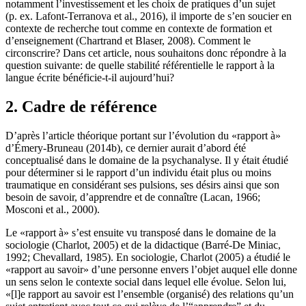
notamment l’investissement et les choix de pratiques d’un sujet
(p. ex. Lafont-Terranova et al., 2016), il importe de s’en soucier en
contexte de recherche tout comme en contexte de formation et
d’enseignement (Chartrand et Blaser, 2008). Comment le
circonscrire? Dans cet article, nous souhaitons donc répondre à la
question suivante: de quelle stabilité référentielle le rapport à la
langue écrite bénéficie-t-il aujourd’hui?
2. Cadre de référence
D’après l’article théorique portant sur l’évolution du «rapport à»
d’Émery-Bruneau (2014b), ce dernier aurait d’abord été
conceptualisé dans le domaine de la psychanalyse. Il y était étudié
pour déterminer si le rapport d’un individu était plus ou moins
traumatique en considérant ses pulsions, ses désirs ainsi que son
besoin de savoir, d’apprendre et de connaître (Lacan, 1966;
Mosconi et al., 2000).
Le «rapport à» s’est ensuite vu transposé dans le domaine de la
sociologie (Charlot, 2005) et de la didactique (Barré-De Miniac,
1992; Chevallard, 1985). En sociologie, Charlot (2005) a étudié le
«rapport au savoir» d’une personne envers l’objet auquel elle donne
un sens selon le contexte social dans lequel elle évolue. Selon lui,
«[l]e rapport au savoir est l’ensemble (organisé) des relations qu’un