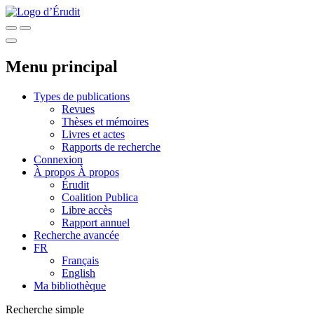
Menu principal
Types de publications
Revues
Thèses et mémoires
Livres et actes
Rapports de recherche
Connexion
À propos
À propos
Érudit
Coalition Publica
Libre accès
Rapport annuel
Recherche avancée
FR
Français
English
Ma bibliothèque
Recherche simple