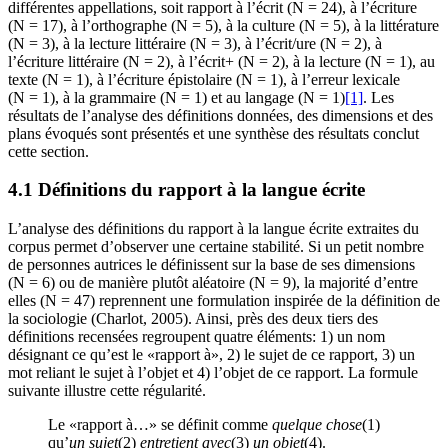
différentes appellations, soit rapport à l’écrit (N = 24), à l’écriture
(N = 17), à l’orthographe (N = 5), à la culture (N = 5), à la littérature
(N = 3), à la lecture littéraire (N = 3), à l’écrit/ure (N = 2), à
l’écriture littéraire (N = 2), à l’écrit+ (N = 2), à la lecture (N = 1), au
texte (N = 1), à l’écriture épistolaire (N = 1), à l’erreur lexicale
(N = 1), à la grammaire (N = 1) et au langage (N = 1)
[1]
. Les
résultats de l’analyse des définitions données, des dimensions et des
plans évoqués sont présentés et une synthèse des résultats conclut
cette section.
4.1 Définitions du rapport à la langue écrite
L’analyse des définitions du rapport à la langue écrite extraites du
corpus permet d’observer une certaine stabilité. Si un petit nombre
de personnes autrices le définissent sur la base de ses dimensions
(N = 6) ou de manière plutôt aléatoire (N = 9), la majorité d’entre
elles (N = 47) reprennent une formulation inspirée de la définition de
la sociologie (Charlot, 2005). Ainsi, près des deux tiers des
définitions recensées regroupent quatre éléments: 1) un nom
désignant ce qu’est le «rapport à», 2) le sujet de ce rapport, 3) un
mot reliant le sujet à l’objet et 4) l’objet de ce rapport. La formule
suivante illustre cette régularité.
Le «rapport à…» se définit comme
quelque chose
(1)
qu’
un sujet
(2)
entretient avec
(3)
un objet
(4).