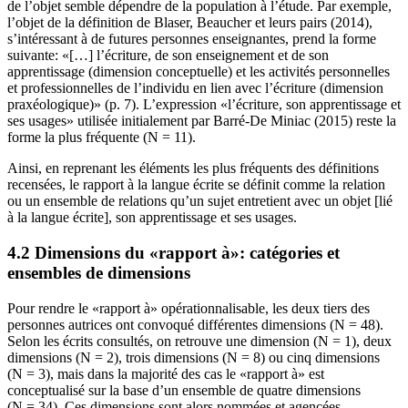
de l’objet semble dépendre de la population à l’étude. Par exemple,
l’objet de la définition de Blaser, Beaucher et leurs pairs (2014),
s’intéressant à de futures personnes enseignantes, prend la forme
suivante: «[…] l’écriture, de son enseignement et de son
apprentissage (dimension conceptuelle) et les activités personnelles
et professionnelles de l’individu en lien avec l’écriture (dimension
praxéologique)» (p. 7). L’expression «l’écriture, son apprentissage et
ses usages» utilisée initialement par Barré-De Miniac (2015) reste la
forme la plus fréquente (N = 11).
Ainsi, en reprenant les éléments les plus fréquents des définitions
recensées, le rapport à la langue écrite se définit comme la relation
ou un ensemble de relations qu’un sujet entretient avec un objet [lié
à la langue écrite], son apprentissage et ses usages.
4.2 Dimensions du «rapport à»: catégories et
ensembles de dimensions
Pour rendre le «rapport à» opérationnalisable, les deux tiers des
personnes autrices ont convoqué différentes dimensions (N = 48).
Selon les écrits consultés, on retrouve une dimension (N = 1), deux
dimensions (N = 2), trois dimensions (N = 8) ou cinq dimensions
(N = 3), mais dans la majorité des cas le «rapport à» est
conceptualisé sur la base d’un ensemble de quatre dimensions
(N = 34). Ces dimensions sont alors nommées et agencées