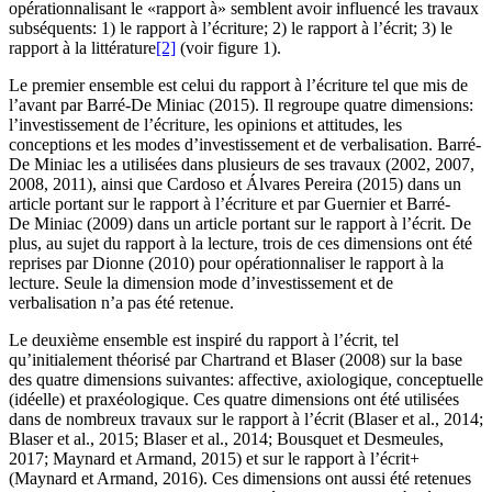
opérationnalisant le «rapport à» semblent avoir influencé les travaux
subséquents: 1) le rapport à l’écriture; 2) le rapport à l’écrit; 3) le
rapport à la littérature
[2]
(voir figure 1).
Le premier ensemble est celui du rapport à l’écriture tel que mis de
l’avant par Barré-De Miniac (2015). Il regroupe quatre dimensions:
l’investissement de l’écriture, les opinions et attitudes, les
conceptions et les modes d’investissement et de verbalisation. Barré-
De Miniac les a utilisées dans plusieurs de ses travaux (2002, 2007,
2008, 2011), ainsi que Cardoso et Álvares Pereira (2015) dans un
article portant sur le rapport à l’écriture et par Guernier et Barré-
De Miniac (2009) dans un article portant sur le rapport à l’écrit. De
plus, au sujet du rapport à la lecture, trois de ces dimensions ont été
reprises par Dionne (2010) pour opérationnaliser le rapport à la
lecture. Seule la dimension mode d’investissement et de
verbalisation n’a pas été retenue.
Le deuxième ensemble est inspiré du rapport à l’écrit, tel
qu’initialement théorisé par Chartrand et Blaser (2008) sur la base
des quatre dimensions suivantes: affective, axiologique, conceptuelle
(idéelle) et praxéologique. Ces quatre dimensions ont été utilisées
dans de nombreux travaux sur le rapport à l’écrit (Blaser et al., 2014;
Blaser et al., 2015; Blaser et al., 2014; Bousquet et Desmeules,
2017; Maynard et Armand, 2015) et sur le rapport à l’écrit+
(Maynard et Armand, 2016). Ces dimensions ont aussi été retenues