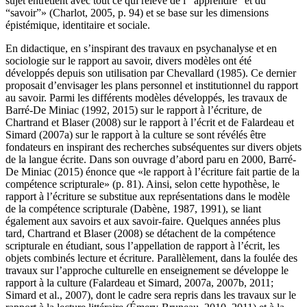
sujet entretient avec tout ce qui relève de l’“apprendre” et du
“savoir”» (Charlot, 2005, p. 94) et se base sur les dimensions
épistémique, identitaire et sociale.
En didactique, en s’inspirant des travaux en psychanalyse et en
sociologie sur le rapport au savoir, divers modèles ont été
développés depuis son utilisation par Chevallard (1985). Ce dernier
proposait d’envisager les plans personnel et institutionnel du rapport
au savoir. Parmi les différents modèles développés, les travaux de
Barré-De Miniac (1992, 2015) sur le rapport à l’écriture, de
Chartrand et Blaser (2008) sur le rapport à l’écrit et de Falardeau et
Simard (2007a) sur le rapport à la culture se sont révélés être
fondateurs en inspirant des recherches subséquentes sur divers objets
de la langue écrite. Dans son ouvrage d’abord paru en 2000, Barré-
De Miniac (2015) énonce que «le rapport à l’écriture fait partie de la
compétence scripturale» (p. 81). Ainsi, selon cette hypothèse, le
rapport à l’écriture se substitue aux représentations dans le modèle
de la compétence scripturale (Dabène, 1987, 1991), se liant
également aux savoirs et aux savoir-faire. Quelques années plus
tard, Chartrand et Blaser (2008) se détachent de la compétence
scripturale en étudiant, sous l’appellation de rapport à l’écrit, les
objets combinés lecture et écriture. Parallèlement, dans la foulée des
travaux sur l’approche culturelle en enseignement se développe le
rapport à la culture (Falardeau et Simard, 2007a, 2007b, 2011;
Simard et al., 2007), dont le cadre sera repris dans les travaux sur le