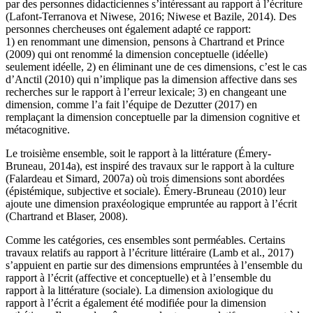
par des personnes didacticiennes s’intéressant au rapport à l’écriture
(Lafont-Terranova et Niwese, 2016; Niwese et Bazile, 2014). Des
personnes chercheuses ont également adapté ce rapport:
1) en renommant une dimension, pensons à Chartrand et Prince
(2009) qui ont renommé la dimension conceptuelle (idéelle)
seulement idéelle, 2) en éliminant une de ces dimensions, c’est le cas
d’Anctil (2010) qui n’implique pas la dimension affective dans ses
recherches sur le rapport à l’erreur lexicale; 3) en changeant une
dimension, comme l’a fait l’équipe de Dezutter (2017) en
remplaçant la dimension conceptuelle par la dimension cognitive et
métacognitive.
Le troisième ensemble, soit le rapport à la littérature (Émery-
Bruneau, 2014a), est inspiré des travaux sur le rapport à la culture
(Falardeau et Simard, 2007a) où trois dimensions sont abordées
(épistémique, subjective et sociale). Émery-Bruneau (2010) leur
ajoute une dimension praxéologique empruntée au rapport à l’écrit
(Chartrand et Blaser, 2008).
Comme les catégories, ces ensembles sont perméables. Certains
travaux relatifs au rapport à l’écriture littéraire (Lamb et al., 2017)
s’appuient en partie sur des dimensions empruntées à l’ensemble du
rapport à l’écrit (affective et conceptuelle) et à l’ensemble du
rapport à la littérature (sociale). La dimension axiologique du
rapport à l’écrit a également été modifiée pour la dimension