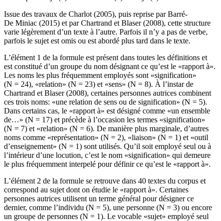
Issue des travaux de Charlot (2005), puis reprise par Barré-
De Miniac (2015) et par Chartrand et Blaser (2008), cette structure
varie légèrement d’un texte à l’autre. Parfois il n’y a pas de verbe,
parfois le sujet est omis ou est abordé plus tard dans le texte.
L’élément 1 de la formule est présent dans toutes les définitions et
est constitué d’un groupe du nom désignant ce qu’est le «rapport à».
Les noms les plus fréquemment employés sont «signification»
(N = 24), «relation» (N = 23) et «sens» (N = 8). À l’instar de
Chartrand et Blaser (2008), certaines personnes autrices combinent
ces trois noms: «une relation de sens ou de signification» (N = 5).
Dans certains cas, le «rapport à» est désigné comme «un ensemble
de…» (N = 17) et précède à l’occasion les termes «signification»
(N = 7) et «relation» (N = 6). De manière plus marginale, d’autres
noms comme «représentation» (N = 2), «liaison» (N = 1) et «outil
d’enseignement» (N = 1) sont utilisés. Qu’il soit employé seul ou à
l’intérieur d’une locution, c’est le nom «signification» qui demeure
le plus fréquemment interpelé pour définir ce qu’est le «rapport à».
L’élément 2 de la formule se retrouve dans 40 textes du corpus et
correspond au sujet dont on étudie le «rapport à». Certaines
personnes autrices utilisent un terme général pour désigner ce
dernier, comme l’individu (N = 5), une personne (N = 3) ou encore
un groupe de personnes (N = 1). Le vocable «sujet» employé seul