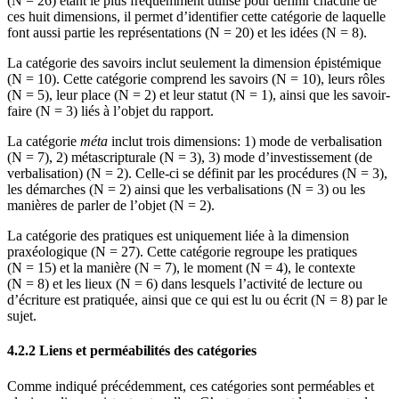
(N = 26) étant le plus fréquemment utilisé pour définir chacune de
ces huit dimensions, il permet d’identifier cette catégorie de laquelle
font aussi partie les représentations (N = 20) et les idées (N = 8).
La catégorie des savoirs inclut seulement la dimension épistémique
(N = 10). Cette catégorie comprend les savoirs (N = 10), leurs rôles
(N = 5), leur place (N = 2) et leur statut (N = 1), ainsi que les savoir-
faire (N = 3) liés à l’objet du rapport.
La catégorie
méta
inclut trois dimensions: 1) mode de verbalisation
(N = 7), 2) métascripturale (N = 3), 3) mode d’investissement (de
verbalisation) (N = 2). Celle-ci se définit par les procédures (N = 3),
les démarches (N = 2) ainsi que les verbalisations (N = 3) ou les
manières de parler de l’objet (N = 2).
La catégorie des pratiques est uniquement liée à la dimension
praxéologique (N = 27). Cette catégorie regroupe les pratiques
(N = 15) et la manière (N = 7), le moment (N = 4), le contexte
(N = 8) et les lieux (N = 6) dans lesquels l’activité de lecture ou
d’écriture est pratiquée, ainsi que ce qui est lu ou écrit (N = 8) par le
sujet.
4.2.2 Liens et perméabilités des catégories
Comme indiqué précédemment, ces catégories sont perméables et