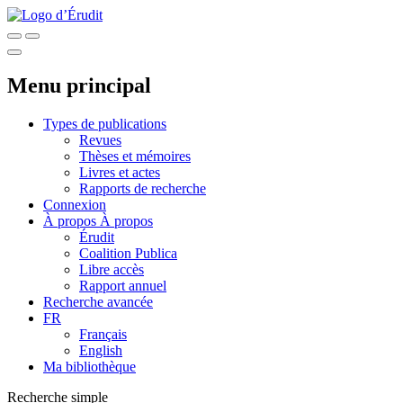
Menu principal
Types de publications
Revues
Thèses et mémoires
Livres et actes
Rapports de recherche
Connexion
À propos
À propos
Érudit
Coalition Publica
Libre accès
Rapport annuel
Recherche avancée
FR
Français
English
Ma bibliothèque
Recherche simple