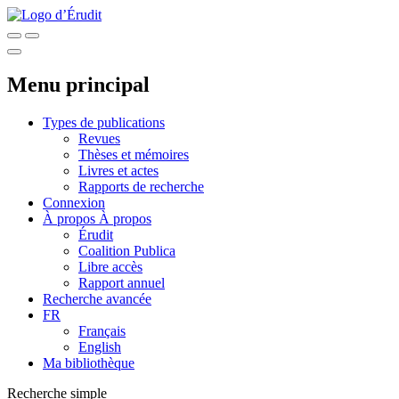
Menu principal
Types de publications
Revues
Thèses et mémoires
Livres et actes
Rapports de recherche
Connexion
À propos
À propos
Érudit
Coalition Publica
Libre accès
Rapport annuel
Recherche avancée
FR
Français
English
Ma bibliothèque
Recherche simple