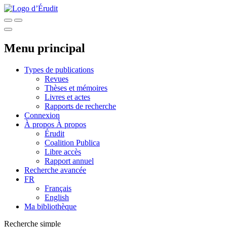
Menu principal
Types de publications
Revues
Thèses et mémoires
Livres et actes
Rapports de recherche
Connexion
À propos
À propos
Érudit
Coalition Publica
Libre accès
Rapport annuel
Recherche avancée
FR
Français
English
Ma bibliothèque
Recherche simple