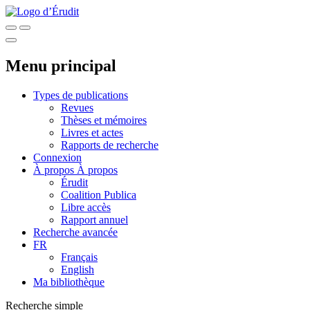
Menu principal
Types de publications
Revues
Thèses et mémoires
Livres et actes
Rapports de recherche
Connexion
À propos
À propos
Érudit
Coalition Publica
Libre accès
Rapport annuel
Recherche avancée
FR
Français
English
Ma bibliothèque
Recherche simple