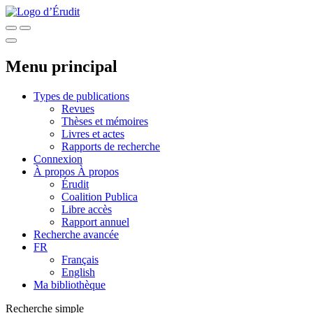
Menu principal
Types de publications
Revues
Thèses et mémoires
Livres et actes
Rapports de recherche
Connexion
À propos
À propos
Érudit
Coalition Publica
Libre accès
Rapport annuel
Recherche avancée
FR
Français
English
Ma bibliothèque
Recherche simple