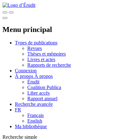
Menu principal
Types de publications
Revues
Thèses et mémoires
Livres et actes
Rapports de recherche
Connexion
À propos
À propos
Érudit
Coalition Publica
Libre accès
Rapport annuel
Recherche avancée
FR
Français
English
Ma bibliothèque
Recherche simple