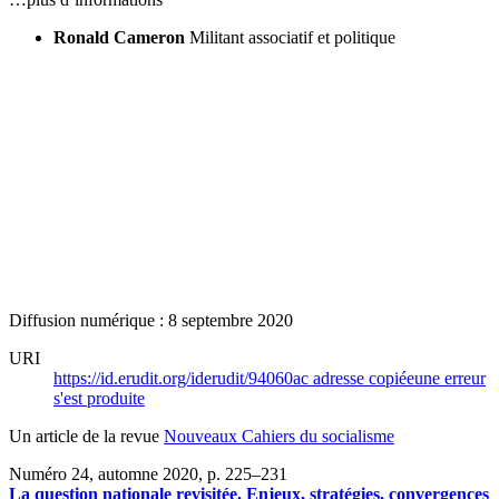
Ronald Cameron
Militant associatif et politique
Diffusion numérique : 8 septembre 2020
URI
https://id.erudit.org/iderudit/94060ac
adresse copiée
une erreur
s'est produite
Un article de la revue
Nouveaux Cahiers du socialisme
Numéro 24, automne 2020
, p. 225–231
La question nationale revisitée. Enjeux, stratégies, convergences