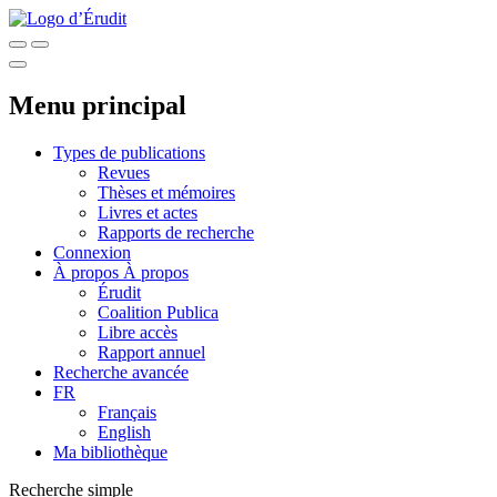
Menu principal
Types de publications
Revues
Thèses et mémoires
Livres et actes
Rapports de recherche
Connexion
À propos
À propos
Érudit
Coalition Publica
Libre accès
Rapport annuel
Recherche avancée
FR
Français
English
Ma bibliothèque
Recherche simple