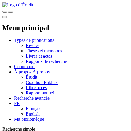
Menu principal
Types de publications
Revues
Thèses et mémoires
Livres et actes
Rapports de recherche
Connexion
À propos
À propos
Érudit
Coalition Publica
Libre accès
Rapport annuel
Recherche avancée
FR
Français
English
Ma bibliothèque
Recherche simple