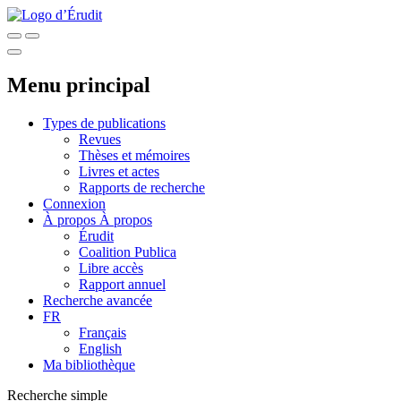
Menu principal
Types de publications
Revues
Thèses et mémoires
Livres et actes
Rapports de recherche
Connexion
À propos
À propos
Érudit
Coalition Publica
Libre accès
Rapport annuel
Recherche avancée
FR
Français
English
Ma bibliothèque
Recherche simple