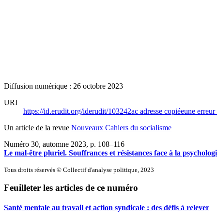
Diffusion numérique : 26 octobre 2023
URI
https://id.erudit.org/iderudit/103242ac
adresse copiée
une erreur 
Un article de la revue
Nouveaux Cahiers du socialisme
Numéro 30, automne 2023
, p. 108–116
Le mal-être pluriel. Souffrances et résistances face à la psychologi
Tous droits réservés © Collectif d'analyse politique, 2023
Feuilleter les articles de ce numéro
Santé mentale au travail et action syndicale : des défis à relever