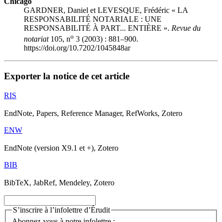
Chicago
GARDNER, Daniel et LEVESQUE, Frédéric « LA
RESPONSABILITÉ NOTARIALE : UNE
RESPONSABILITÉ À PART... ENTIÈRE ».
Revue du
o
notariat
105, n
3 (2003) : 881–900.
https://doi.org/10.7202/1045848ar
Exporter la notice de cet article
RIS
EndNote, Papers, Reference Manager, RefWorks, Zotero
ENW
EndNote (version X9.1 et +), Zotero
BIB
BibTeX, JabRef, Mendeley, Zotero
S’inscrire à l’infolettre d’Érudit
Abonnez-vous à notre infolettre :