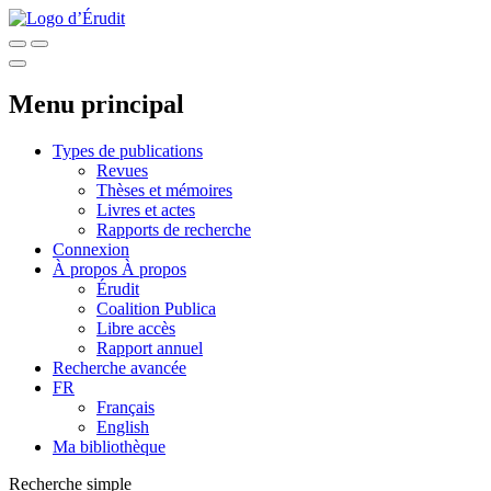
Menu principal
Types de publications
Revues
Thèses et mémoires
Livres et actes
Rapports de recherche
Connexion
À propos
À propos
Érudit
Coalition Publica
Libre accès
Rapport annuel
Recherche avancée
FR
Français
English
Ma bibliothèque
Recherche simple