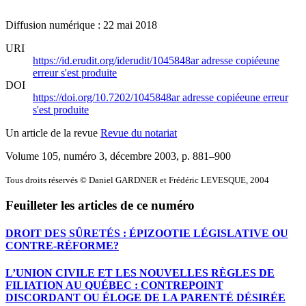
Diffusion numérique : 22 mai 2018
URI
https://id.erudit.org/iderudit/1045848ar
adresse copiée
une
erreur s'est produite
DOI
https://doi.org/10.7202/1045848ar
adresse copiée
une erreur
s'est produite
Un article de la revue
Revue du notariat
Volume 105, numéro 3, décembre 2003
, p. 881–900
Tous droits réservés © Daniel GARDNER et Frédéric LEVESQUE, 2004
Feuilleter les articles de ce numéro
DROIT DES SÛRETÉS : ÉPIZOOTIE LÉGISLATIVE OU
CONTRE-RÉFORME?
L’UNION CIVILE ET LES NOUVELLES RÈGLES DE
FILIATION AU QUÉBEC : CONTREPOINT
DISCORDANT OU ÉLOGE DE LA PARENTÉ DÉSIRÉE