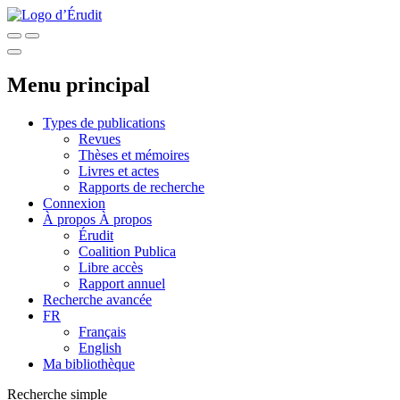
Menu principal
Types de publications
Revues
Thèses et mémoires
Livres et actes
Rapports de recherche
Connexion
À propos
À propos
Érudit
Coalition Publica
Libre accès
Rapport annuel
Recherche avancée
FR
Français
English
Ma bibliothèque
Recherche simple