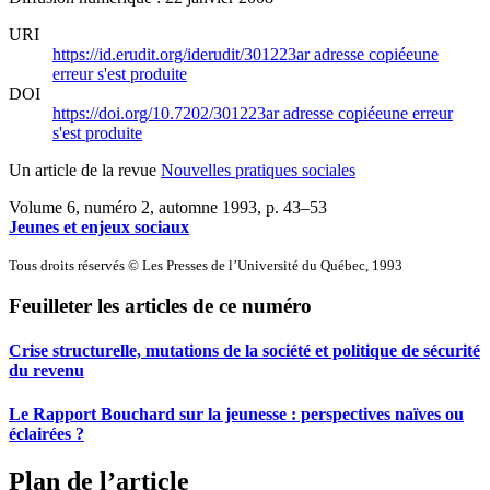
URI
https://id.erudit.org/iderudit/301223ar
adresse copiée
une
erreur s'est produite
DOI
https://doi.org/10.7202/301223ar
adresse copiée
une erreur
s'est produite
Un article de la revue
Nouvelles pratiques sociales
Volume 6, numéro 2, automne 1993
, p. 43–53
Jeunes et enjeux sociaux
Tous droits réservés © Les Presses de l’Université du Québec, 1993
Feuilleter les articles de ce numéro
Crise structurelle, mutations de la société et politique de sécurité
du revenu
Le Rapport Bouchard sur la jeunesse : perspectives naïves ou
éclairées ?
Plan de l’article