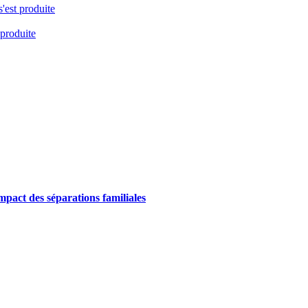
s'est produite
 produite
impact des séparations familiales