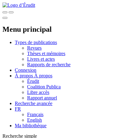
Menu principal
Types de publications
Revues
Thèses et mémoires
Livres et actes
Rapports de recherche
Connexion
À propos
À propos
Érudit
Coalition Publica
Libre accès
Rapport annuel
Recherche avancée
FR
Français
English
Ma bibliothèque
Recherche simple